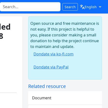
Search
Open source and free maintenance is
led
not easy. If this project is helpful to
8
you, please consider making a small
donation to help the project continue
to maintain and update.
Dondate via ko-fi.com
Dondate via PayPal
Related resource
Document