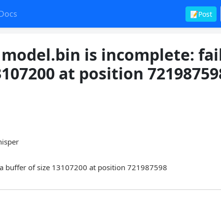
Docs
📝Post
model.bin is incomplete: fai
13107200 at position 72198759
hisper
d a buffer of size 13107200 at position 721987598