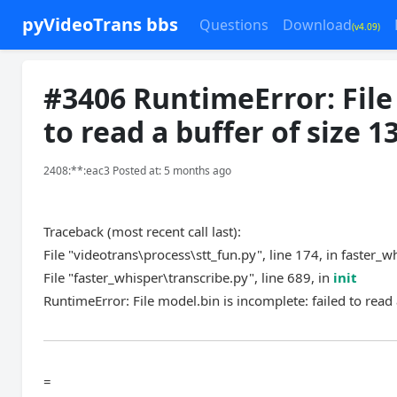
pyVideoTrans bbs
Questions
Download
(v4.09)
#3406 RuntimeError: File 
to read a buffer of size 
2408:**:eac3 Posted at: 5 months ago
Traceback (most recent call last):
File "videotrans\process\stt_fun.py", line 174, in faster_w
File "faster_whisper\transcribe.py", line 689, in
init
RuntimeError: File model.bin is incomplete: failed to rea
=