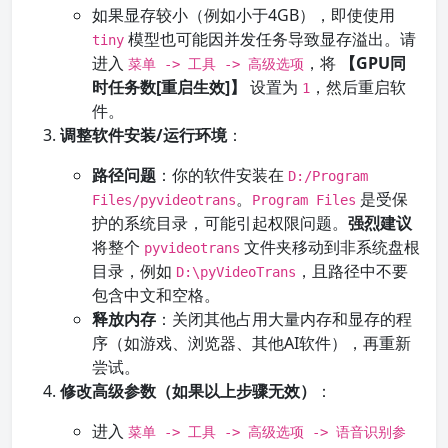
如果显存较小（例如小于4GB），即使使用
模型也可能因并发任务导致显存溢出。请
tiny
进入
，将
【GPU同
菜单 -> 工具 -> 高级选项
时任务数[重启生效]】
设置为
，然后重启软
1
件。
调整软件安装/运行环境
：
路径问题
：你的软件安装在
D:/Program
。
是受保
Files/pyvideotrans
Program Files
护的系统目录，可能引起权限问题。
强烈建议
将整个
文件夹移动到非系统盘根
pyvideotrans
目录，例如
，且路径中不要
D:\pyVideoTrans
包含中文和空格。
释放内存
：关闭其他占用大量内存和显存的程
序（如游戏、浏览器、其他AI软件），再重新
尝试。
修改高级参数（如果以上步骤无效）
：
进入
菜单 -> 工具 -> 高级选项 -> 语音识别参