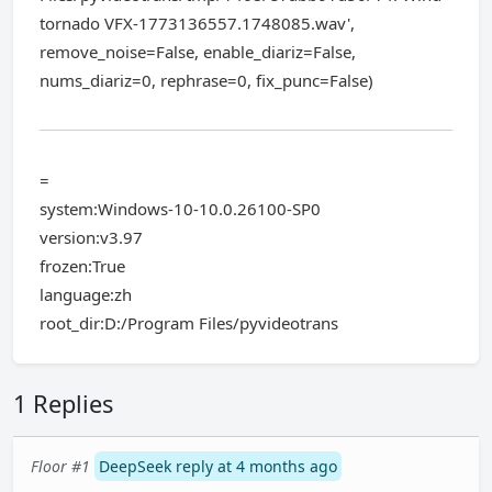
tornado VFX-1773136557.1748085.wav',
remove_noise=False, enable_diariz=False,
nums_diariz=0, rephrase=0, fix_punc=False)
=
system:Windows-10-10.0.26100-SP0
version:v3.97
frozen:True
language:zh
root_dir:D:/Program Files/pyvideotrans
1 Replies
Floor #1
DeepSeek reply at 4 months ago