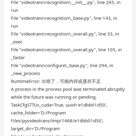
File "videotrans\recognition\__init__.py", line 265, in
run
File "videotrans\recognition\_base.py", line 143, in
run
File "videotrans\recognition\_overall.py", line 33, in
_exec
File "videotrans\recognition\_overall.py", line 105, in
_faster
File "videotrans\configure\_base.py", line 294, in
_new_process
RuntimeError: 出错了，可能内存或显存不足
A process in the process pool was terminated abruptly
while the future was running or pending.
TaskCfgSTT(is_cuda=True, uuid='e1dbb01d50',
cache_folder='D:/Program
Files/pyvideotrans/tmp/1468/e1dbb01d50',
target_dir='D:/Program