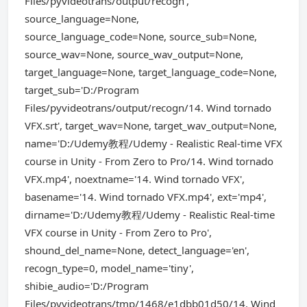
Files/pyvideotrans/output/recogn',
source_language=None,
source_language_code=None, source_sub=None,
source_wav=None, source_wav_output=None,
target_language=None, target_language_code=None,
target_sub='D:/Program
Files/pyvideotrans/output/recogn/14. Wind tornado
VFX.srt', target_wav=None, target_wav_output=None,
name='D:/Udemy教程/Udemy - Realistic Real-time VFX
course in Unity - From Zero to Pro/14. Wind tornado
VFX.mp4', noextname='14. Wind tornado VFX',
basename='14. Wind tornado VFX.mp4', ext='mp4',
dirname='D:/Udemy教程/Udemy - Realistic Real-time
VFX course in Unity - From Zero to Pro',
shound_del_name=None, detect_language='en',
recogn_type=0, model_name='tiny',
shibie_audio='D:/Program
Files/pyvideotrans/tmp/1468/e1dbb01d50/14. Wind