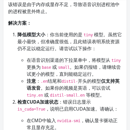
该错误是由于内存或显存不足，导致语音识别进程池中
的进程被意外终止。
解决方案：
降低模型大小
：你当前使用的是
模型。虽然它
tiny
最小最快，但准确度很低，且此错误表明系统资源
仍不足以稳定运行。请尝试以下操作：
在语音识别渠道的下拉菜单中，将模型从
tiny
更换为
或
。如果仍报错，请继续尝
base
small
试更小的模型，直到能稳定运行。
注意
：
结尾和
开头的模型
仅支持英
.en
distil-
语发音
。如果你的视频是英语，可以尝试
或
等模型。
tiny.en
distil-small.en
检查CUDA加速状态
：错误日志显示
，说明已启用CUDA加速。请确认：
is_cuda=True
在CMD中输入
，确认显卡驱动正
nvidia-smi
常且显存充足。