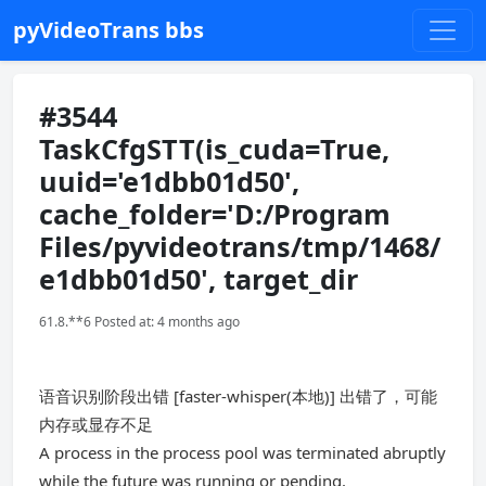
pyVideoTrans bbs
#3544
TaskCfgSTT(is_cuda=True,
uuid='e1dbb01d50',
cache_folder='D:/Program
Files/pyvideotrans/tmp/1468/
e1dbb01d50', target_dir
61.8.**6 Posted at: 4 months ago
语音识别阶段出错 [faster-whisper(本地)] 出错了，可能
内存或显存不足
A process in the process pool was terminated abruptly
while the future was running or pending.