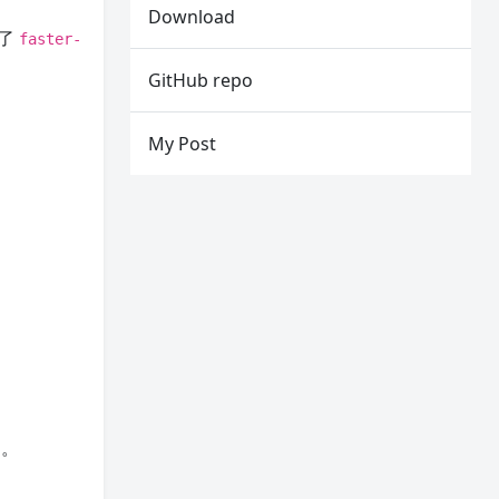
Download
成了
faster-
GitHub repo
My Post
定。