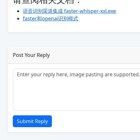
语音识别渠道集成 faster-whisper-xxl.exe
faster和openai识别模式
Post Your Reply
Submit Reply