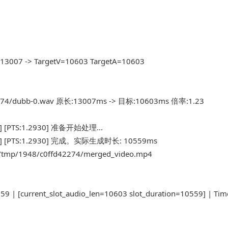
=13007 -> TargetV=10603 TargetA=10603
d42274/dubb-0.wav 原长:13007ms -> 目标:10603ms 倍率:1.23
s] [PTS:1.2930] 准备开始处理...
3ms] [PTS:1.2930] 完成。实际生成时长: 10559ms
s/tmp/1948/c0ffd42274/merged_video.mp4
 [current_slot_audio_len=10603 slot_duration=10559] | Timel