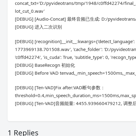
concat_txt='D:/pyvideotrans/tmp/1948/c0ffd42274/final_a
lot_cut_0.wav'
[DEBUG] [Audio-Concat] 最终音频已生成: D:/pyvideotrans/
[DEBUG] 进入二次识别
[DEBUG] [recognition]__init__:kwargs={'detect_language':
1773969138.701508.wav', 'cache_folder': 'D:/pyvideotrans
'c0ffd42274', 'is_cuda': True, 'subtitle_type': 0, 'recogn_typ
[DEBUG] BaseRecogn 初始化
[DEBUG] Before VAD tenvad,_min_speech=1500ms,_max
[DEBUG] [Ten-VAD]Fix after:VAD断句参数：
threshold=0.4,min_speech_duration_ms=1500ms,max_s
[DEBUG] [Ten-VAD]音频能量: 4455.939660479212, 调整
1 Replies