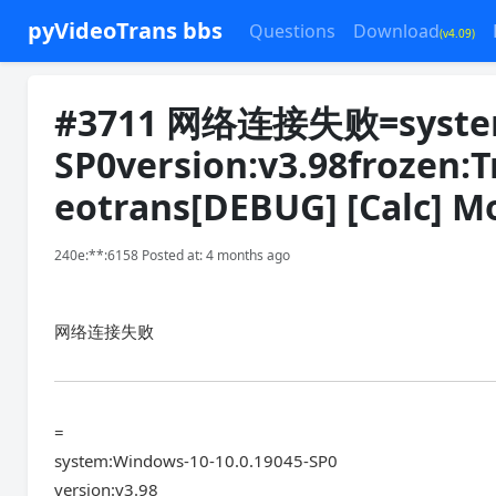
pyVideoTrans bbs
Questions
Download
(v4.09)
#3711 网络连接失败=system:
SP0version:v3.98frozen:T
eotrans[DEBUG] [Calc] 
240e:**:6158 Posted at: 4 months ago
网络连接失败
=
system:Windows-10-10.0.19045-SP0
version:v3.98