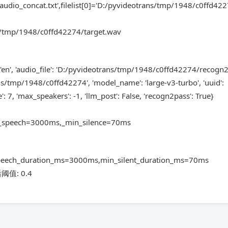
udio_concat.txt',filelist[0]='D:/pyvideotrans/tmp/1948/c0ffd422
tmp/1948/c0ffd42274/target.wav
 'en', 'audio_file': 'D:/pyvideotrans/tmp/1948/c0ffd42274/recogn
/tmp/1948/c0ffd42274', 'model_name': 'large-v3-turbo', 'uuid':
e': 7, 'max_speakers': -1, 'llm_post': False, 'recogn2pass': True}
_speech=3000ms,_min_silence=70ms
peech_duration_ms=3000ms,min_silent_duration_ms=70ms
后阈值: 0.4