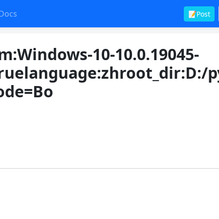
Docs
📝Post
Windows-10-10.0.19045-
ruelanguage:zhroot_dir:D:/p
Mode=Bo