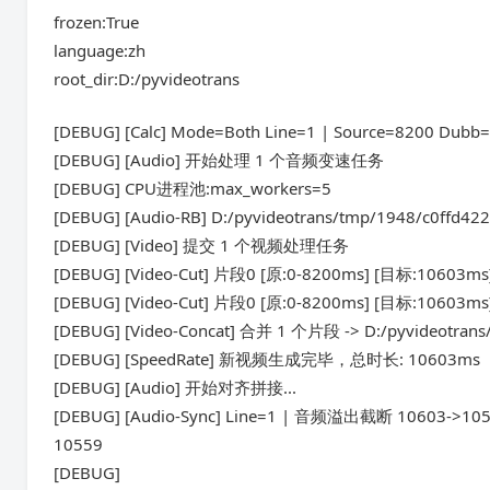
frozen:True
language:zh
root_dir:D:/pyvideotrans
[DEBUG] [Calc] Mode=Both Line=1 | Source=8200 Dubb
[DEBUG] [Audio] 开始处理 1 个音频变速任务
[DEBUG] CPU进程池:max_workers=5
[DEBUG] [Audio-RB] D:/pyvideotrans/tmp/1948/c0ff
[DEBUG] [Video] 提交 1 个视频处理任务
[DEBUG] [Video-Cut] 片段0 [原:0-8200ms] [目标:10603m
[DEBUG] [Video-Cut] 片段0 [原:0-8200ms] [目标:1060
[DEBUG] [Video-Concat] 合并 1 个片段 -> D:/pyvideotran
[DEBUG] [SpeedRate] 新视频生成完毕，总时长: 10603ms
[DEBUG] [Audio] 开始对齐拼接...
[DEBUG] [Audio-Sync] Line=1 | 音频溢出截断 10603->10559 |
10559
[DEBUG]