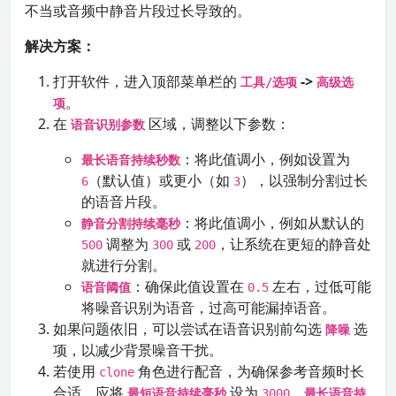
不当或音频中静音片段过长导致的。
解决方案：
打开软件，进入顶部菜单栏的
->
工具/选项
高级选
。
项
在
区域，调整以下参数：
语音识别参数
：将此值调小，例如设置为
最长语音持续秒数
（默认值）或更小（如
），以强制分割过长
6
3
的语音片段。
：将此值调小，例如从默认的
静音分割持续毫秒
调整为
或
，让系统在更短的静音处
500
300
200
就进行分割。
：确保此值设置在
左右，过低可能
语音阈值
0.5
将噪音识别为语音，过高可能漏掉语音。
如果问题依旧，可以尝试在语音识别前勾选
选
降噪
项，以减少背景噪音干扰。
若使用
角色进行配音，为确保参考音频时长
clone
合适，应将
设为
，
最短语音持续毫秒
3000
最长语音持