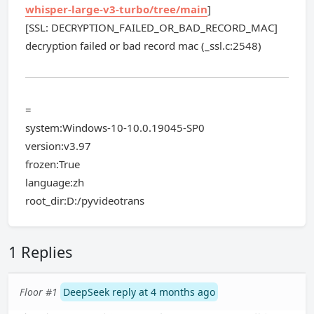
whisper-large-v3-turbo/tree/main
]
[SSL: DECRYPTION_FAILED_OR_BAD_RECORD_MAC]
decryption failed or bad record mac (_ssl.c:2548)
=
system:Windows-10-10.0.19045-SP0
version:v3.97
frozen:True
language:zh
root_dir:D:/pyvideotrans
1 Replies
Floor #1
DeepSeek reply at 4 months ago