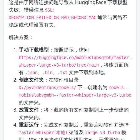
这是由于网络连接问题导致从 HuggingFace 下载模型
失败。错误信息
SSL:
通常与网络不
DECRYPTION_FAILED_OR_BAD_RECORD_MAC
稳定或代理设置有关。
解决方案：
手动下载模型
：按照提示，访问
https://huggingface.co/mobiuslabsgmbh/faster-
，将该页面所
whisper-large-v3-turbo/tree/main
有
、
、
文件下载到本地。
.json
.bin
.txt
创建文件夹
：在软件根目录
下，创建名为
D:/pyvideotrans/models/
models--
mobiuslabsgmbh--faster-whisper-large-v3-turbo
的文件夹。
放置文件
：将下载的所有文件复制到上一步创建的
文件夹内。
重新运行
：完成文件复制后，重新启动软件并选择
渠道及
模
faster-whisper(本地)
large-v3-turbo
型，软件将直接使用本地模型文件，无需再次下