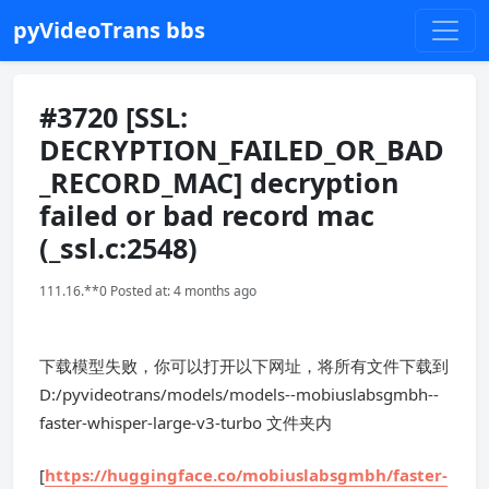
pyVideoTrans bbs
#3720 [SSL:
DECRYPTION_FAILED_OR_BAD
_RECORD_MAC] decryption
failed or bad record mac
(_ssl.c:2548)
111.16.**0 Posted at: 4 months ago
下载模型失败，你可以打开以下网址，将所有文件下载到
D:/pyvideotrans/models/models--mobiuslabsgmbh--
faster-whisper-large-v3-turbo 文件夹内
[
https://huggingface.co/mobiuslabsgmbh/faster-