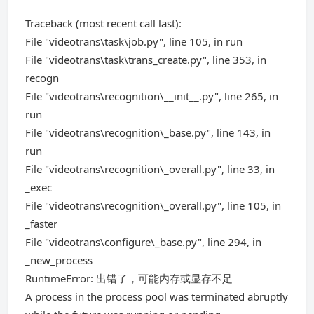
Traceback (most recent call last):
File "videotrans\task\job.py", line 105, in run
File "videotrans\task\trans_create.py", line 353, in
recogn
File "videotrans\recognition\__init__.py", line 265, in
run
File "videotrans\recognition\_base.py", line 143, in
run
File "videotrans\recognition\_overall.py", line 33, in
_exec
File "videotrans\recognition\_overall.py", line 105, in
_faster
File "videotrans\configure\_base.py", line 294, in
_new_process
RuntimeError: 出错了，可能内存或显存不足
A process in the process pool was terminated abruptly