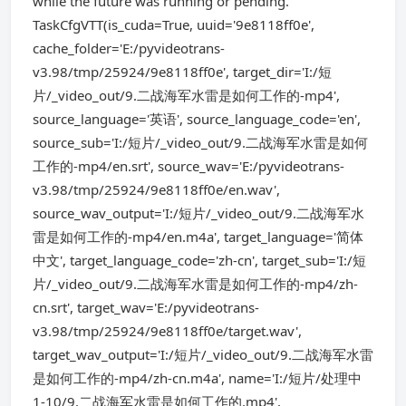
while the future was running or pending.
TaskCfgVTT(is_cuda=True, uuid='9e8118ff0e',
cache_folder='E:/pyvideotrans-
v3.98/tmp/25924/9e8118ff0e', target_dir='I:/短
片/_video_out/9.二战海军水雷是如何工作的-mp4',
source_language='英语', source_language_code='en',
source_sub='I:/短片/_video_out/9.二战海军水雷是如何
工作的-mp4/en.srt', source_wav='E:/pyvideotrans-
v3.98/tmp/25924/9e8118ff0e/en.wav',
source_wav_output='I:/短片/_video_out/9.二战海军水
雷是如何工作的-mp4/en.m4a', target_language='简体
中文', target_language_code='zh-cn', target_sub='I:/短
片/_video_out/9.二战海军水雷是如何工作的-mp4/zh-
cn.srt', target_wav='E:/pyvideotrans-
v3.98/tmp/25924/9e8118ff0e/target.wav',
target_wav_output='I:/短片/_video_out/9.二战海军水雷
是如何工作的-mp4/zh-cn.m4a', name='I:/短片/处理中
1-10/9.二战海军水雷是如何工作的.mp4',