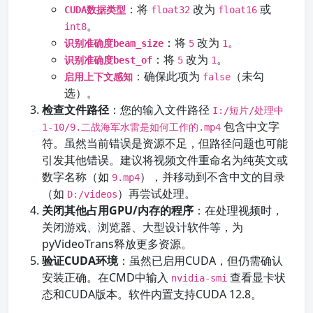
：将
改为
或
CUDA数据类型
float32
float16
。
int8
：将
改为
。
识别准确度beam_size
5
1
：将
改为
。
识别准确度best_of
5
1
：确保此项为
（未勾
启用上下文感知
false
选）。
检查文件路径
：您的输入文件路径
I:/短片/处理中
包含中文字
1-10/9.二战海军水雷是如何工作的.mp4
符。虽然当前错误是资源不足，但路径问题也可能
引发其他错误。建议将视频文件重命名为纯英文或
数字名称（如
），并移动到不含中文的目录
9.mp4
（如
）再尝试处理。
D:/videos
关闭其他占用GPU/内存的程序
：在处理视频时，
关闭游戏、浏览器、大型设计软件等，为
pyVideoTrans释放更多资源。
验证CUDA环境
：虽然已启用CUDA，但仍需确认
安装正确。在CMD中输入
查看显卡状
nvidia-smi
态和CUDA版本。软件内置支持CUDA 12.8。