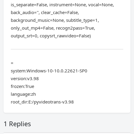
is_separate=False, instrument=None, vocal=None,
back_audio='', clear_cache=False,
background_music=None, subtitle_type=1,
only_out_mp4=False, recogn2pass=True,
output_srt=0, copysrt_rawvideo=False)
=
system:Windows-10-10.0.22621-SP0
version:v3.98
frozen:True
language:zh
root_dir:E:/pyvideotrans-v3.98
1 Replies