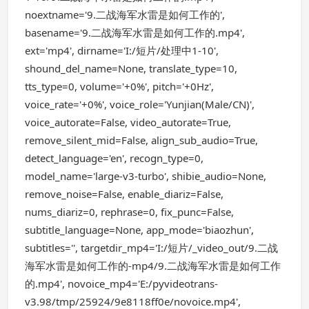
noextname='9.二战海军水雷是如何工作的',
basename='9.二战海军水雷是如何工作的.mp4',
ext='mp4', dirname='I:/短片/处理中1-10',
shound_del_name=None, translate_type=10,
tts_type=0, volume='+0%', pitch='+0Hz',
voice_rate='+0%', voice_role='Yunjian(Male/CN)',
voice_autorate=False, video_autorate=True,
remove_silent_mid=False, align_sub_audio=True,
detect_language='en', recogn_type=0,
model_name='large-v3-turbo', shibie_audio=None,
remove_noise=False, enable_diariz=False,
nums_diariz=0, rephrase=0, fix_punc=False,
subtitle_language=None, app_mode='biaozhun',
subtitles='', targetdir_mp4='I:/短片/_video_out/9.二战
海军水雷是如何工作的-mp4/9.二战海军水雷是如何工作
的.mp4', novoice_mp4='E:/pyvideotrans-
v3.98/tmp/25924/9e8118ff0e/novoice.mp4',