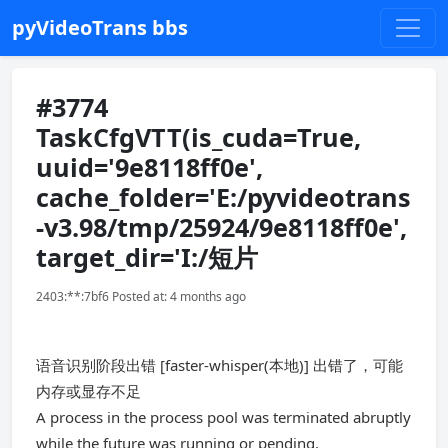
pyVideoTrans bbs
#3774
TaskCfgVTT(is_cuda=True,
uuid='9e8118ff0e',
cache_folder='E:/pyvideotrans
-v3.98/tmp/25924/9e8118ff0e',
target_dir='I:/短片
2403:**:7bf6 Posted at: 4 months ago
语音识别阶段出错 [faster-whisper(本地)] 出错了，可能
内存或显存不足
A process in the process pool was terminated abruptly
while the future was running or pending.