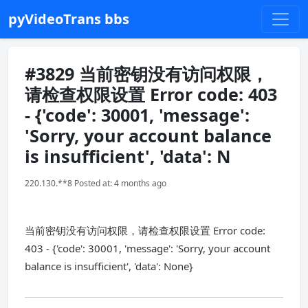
pyVideoTrans bbs
#3829 当前密钥没有访问权限，
请检查权限设置 Error code: 403
- {'code': 30001, 'message':
'Sorry, your account balance
is insufficient', 'data': N
220.130.**8 Posted at: 4 months ago
当前密钥没有访问权限，请检查权限设置 Error code:
403 - {'code': 30001, 'message': 'Sorry, your account
balance is insufficient', 'data': None}