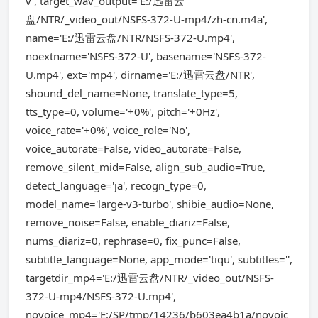
v', target_wav_output='E:/迅雷云
盘/NTR/_video_out/NSFS-372-U-mp4/zh-cn.m4a',
name='E:/迅雷云盘/NTR/NSFS-372-U.mp4',
noextname='NSFS-372-U', basename='NSFS-372-
U.mp4', ext='mp4', dirname='E:/迅雷云盘/NTR',
shound_del_name=None, translate_type=5,
tts_type=0, volume='+0%', pitch='+0Hz',
voice_rate='+0%', voice_role='No',
voice_autorate=False, video_autorate=False,
remove_silent_mid=False, align_sub_audio=True,
detect_language='ja', recogn_type=0,
model_name='large-v3-turbo', shibie_audio=None,
remove_noise=False, enable_diariz=False,
nums_diariz=0, rephrase=0, fix_punc=False,
subtitle_language=None, app_mode='tiqu', subtitles='',
targetdir_mp4='E:/迅雷云盘/NTR/_video_out/NSFS-
372-U-mp4/NSFS-372-U.mp4',
novoice_mp4='E:/SP/tmp/14236/b603ea4b1a/novoic