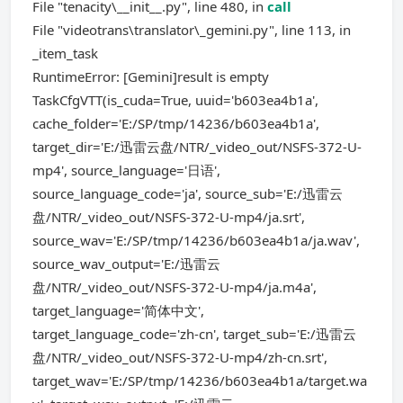
File "tenacity\__init__.py", line 480, in
call
File "videotrans\translator\_gemini.py", line 113, in
_item_task
RuntimeError: [Gemini]result is empty
TaskCfgVTT(is_cuda=True, uuid='b603ea4b1a',
cache_folder='E:/SP/tmp/14236/b603ea4b1a',
target_dir='E:/迅雷云盘/NTR/_video_out/NSFS-372-U-
mp4', source_language='日语',
source_language_code='ja', source_sub='E:/迅雷云
盘/NTR/_video_out/NSFS-372-U-mp4/ja.srt',
source_wav='E:/SP/tmp/14236/b603ea4b1a/ja.wav',
source_wav_output='E:/迅雷云
盘/NTR/_video_out/NSFS-372-U-mp4/ja.m4a',
target_language='简体中文',
target_language_code='zh-cn', target_sub='E:/迅雷云
盘/NTR/_video_out/NSFS-372-U-mp4/zh-cn.srt',
target_wav='E:/SP/tmp/14236/b603ea4b1a/target.wa