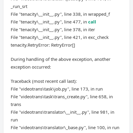
_run_srt
File "tenacity\__init__.py", line 338, in wrapped_f
File "tenacity\__init__.py", line 477, in
call
File "tenacity\__init__.py", line 378, in iter
File "tenacity\__init__.py", line 421, in exc_check
tenacity.RetryError: RetryError[]
During handling of the above exception, another
exception occurred:
Traceback (most recent call last):
File "videotrans\task\job.py", line 173, in run
File "videotrans\task\trans_create.py", line 658, in
trans
File "videotrans\translator\__init__.py", line 981, in
run
File "videotrans\translator\_base.py", line 100, in run