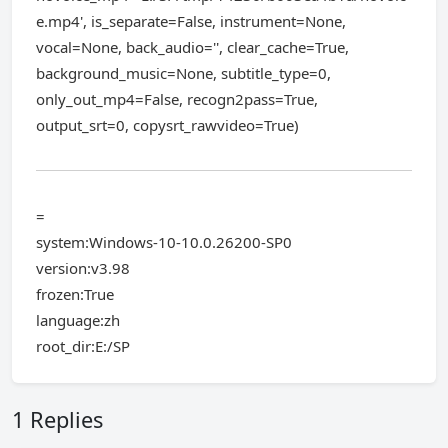
e.mp4', is_separate=False, instrument=None,
vocal=None, back_audio='', clear_cache=True,
background_music=None, subtitle_type=0,
only_out_mp4=False, recogn2pass=True,
output_srt=0, copysrt_rawvideo=True)
=
system:Windows-10-10.0.26200-SP0
version:v3.98
frozen:True
language:zh
root_dir:E:/SP
1 Replies