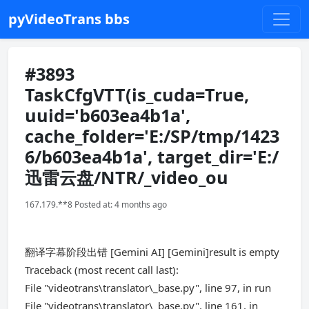
pyVideoTrans bbs
#3893
TaskCfgVTT(is_cuda=True,
uuid='b603ea4b1a',
cache_folder='E:/SP/tmp/1423
6/b603ea4b1a', target_dir='E:/
迅雷云盘/NTR/_video_ou
167.179.**8 Posted at: 4 months ago
翻译字幕阶段出错 [Gemini AI] [Gemini]result is empty
Traceback (most recent call last):
File "videotrans\translator\_base.py", line 97, in run
File "videotrans\translator\_base.py", line 161, in