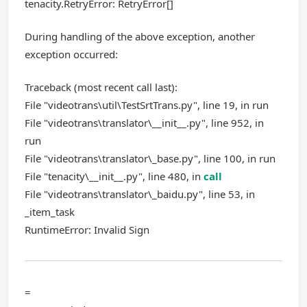
tenacity.RetryError: RetryError[]
During handling of the above exception, another
exception occurred:
Traceback (most recent call last):
File "videotrans\util\TestSrtTrans.py", line 19, in run
File "videotrans\translator\__init__.py", line 952, in
run
File "videotrans\translator\_base.py", line 100, in run
File "tenacity\__init__.py", line 480, in
call
File "videotrans\translator\_baidu.py", line 53, in
_item_task
RuntimeError: Invalid Sign
=