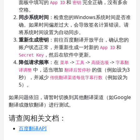
面板中填写的
和
完全正确，没有多余
App ID
密钥
空格。
同步系统时间
：检查您的Windows系统时间是否准
确。如果时间偏差过大，会导致签名计算错误。请
将系统时间设置为自动同步。
重新生成密钥
：前往百度翻译开放平台，确认您的
账户状态正常，并重新生成一对新的
和
App ID
，然后在软件中更新。
Secret Key
降低请求频率
：在
->
->
->
菜单
工具
高级选项
字幕翻
中，适当增加
的值（例如设为3
译调整
翻译后暂停秒
秒），并减少
（例如设为
传统翻译渠道每批字幕行数
5）。
如果问题依旧，请暂时切换到其他翻译渠道（如Google
翻译或微软翻译）进行测试。
请查阅相关文档：
百度翻译API