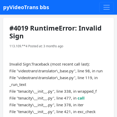
pyVideoTrans bbs
#4019 RuntimeError: Invalid
Sign
113.109.**4 Posted at: 3 months ago
Invalid Sign:Traceback (most recent call last):
File "videotrans\translator\_base.py", line 98, in run
File "videotrans\translator\_base.py", line 119, in
_run_text
File "tenacity\__init__.py", line 338, in wrapped_f
File "tenacity\__init__.py", line 477, in
call
File "tenacity\__init__.py", line 378, in iter
File "tenacity\__init__.py", line 421, in exc_check