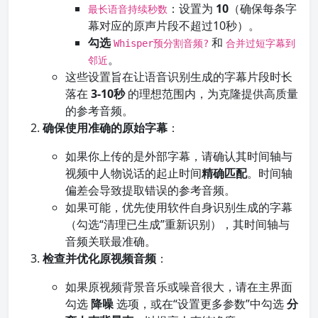
：设置为
10
（确保每条字
最长语音持续秒数
幕对应的原声片段不超过10秒）。
勾选
和
Whisper预分割音频?
合并过短字幕到
。
邻近
这些设置旨在让语音识别生成的字幕片段时长
落在
3-10秒
的理想范围内，为克隆提供高质量
的参考音频。
确保使用准确的原始字幕
：
如果你上传的是外部字幕，请确认其时间轴与
视频中人物说话的起止时间
精确匹配
。时间轴
偏差会导致提取错误的参考音频。
如果可能，优先使用软件自身识别生成的字幕
（勾选“清理已生成”重新识别），其时间轴与
音频关联最准确。
检查并优化原视频音频
：
如果原视频背景音乐或噪音很大，请在主界面
勾选
降噪
选项，或在“设置更多参数”中勾选
分