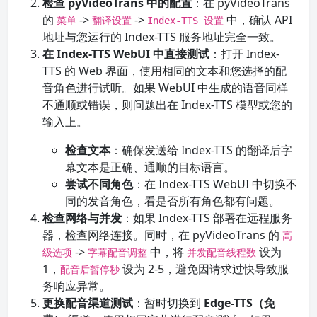
检查 pyVideoTrans 中的配置
：在 pyVideoTrans
的
->
->
中，确认 API
菜单
翻译设置
Index-TTS 设置
地址与您运行的 Index-TTS 服务地址完全一致。
在 Index-TTS WebUI 中直接测试
：打开 Index-
TTS 的 Web 界面，使用相同的文本和您选择的配
音角色进行试听。如果 WebUI 中生成的语音同样
不通顺或错误，则问题出在 Index-TTS 模型或您的
输入上。
检查文本
：确保发送给 Index-TTS 的翻译后字
幕文本是正确、通顺的目标语言。
尝试不同角色
：在 Index-TTS WebUI 中切换不
同的发音角色，看是否所有角色都有问题。
检查网络与并发
：如果 Index-TTS 部署在远程服务
器，检查网络连接。同时，在 pyVideoTrans 的
高
->
中，将
设为
级选项
字幕配音调整
并发配音线程数
1，
设为 2-5，避免因请求过快导致服
配音后暂停秒
务响应异常。
更换配音渠道测试
：暂时切换到
Edge-TTS（免