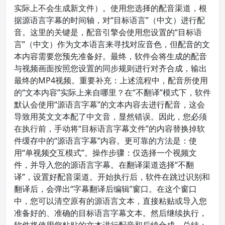
实际上不会生成新文件）。使用您选择的配音渠道，根
据源语言字幕的时间轴，对“目标语言”（中文）进行配
音。这里的关键是，配音引擎会使用您设置的“目标语
言”（中文）作为文本语言来寻找对应音色，但配音的文
本内容需要您预先准备好。最终，软件会将生成的配音
与视频画面按照您设置的同步规则进行对齐合成，输出
最终的MP4视频。重要补充：上述流程中，配音所使用
的“文本内容”实际上来自哪里？在“不翻译”模式下，软件
默认会使用“源语言字幕”的文本内容去进行配音，这会
导致用英文文本配了中文音，显然错误。因此，您必须
在执行前，手动将“目标语言字幕文件”的内容替换掉软
件缓存中的“源语言字幕”内容。更可靠的方法是：使
用“单视频交互模式”。操作步骤：仅选择一个视频文
件，并导入您的源语言字幕。在翻译渠道选择“不翻
译”，设置好配音渠道。开始执行后，软件在跳过识别和
翻译后，会弹出“字幕翻译后编辑”窗口。在这个窗口
中，您可以清空原有的源语言文本，直接粘贴或导入您
准备好的、准确的目标语言字幕文本。然后继续执行，