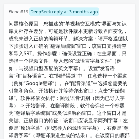
Floor #13
DeepSeek reply at 3 months ago
问题核心原因：您描述的“单视频交互模式”界面与知识
库文档存在差异，可能是软件版本更新导致界面变化，
或您未进入正确的编辑环节。解决方案：请严格遵循以
下步骤进入正确的“翻译后编辑”窗口，该窗口支持清空
和导入SRT。操作步骤：确保设置正确：在主界面，只
选择一个视频文件。导入您的“源语言字幕文件”（例
如，与视频口型匹配的英文字幕）。设置“发音语
言”和“目标语言”。在“翻译渠道”中，任意选择一个渠道
（例如“Google翻译”）。在“配音渠道”中选择您需要的
引擎和角色。开始执行并等待弹出窗口：点击“开始翻
译”。软件将依次执行：跳过语音识别（因为已导入字
幕） -> 开始翻译。在翻译阶段，软件会弹出一个标题
为“翻译后字幕编辑”或类似名称的窗口。这个窗口才是
关键。正确窗口的特征：该窗口应该显示两列字幕：左
侧是“原始字幕”（即您导入的源语言字幕），右侧是“翻
译后字幕”（即翻译渠道生成的结果）。在该窗口的底部