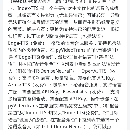
（WebUI中输入法语，输出混乱语音）直接证明了这一
点。Index-TTS 是一个主要针对中文优化的语音合成模
型，其多语言支持能力（尤其是法语）可能较弱，导致
无法正确合成目标语言的语音，从而产生乱码或无意义
的音节。解决方案：更换为支持法语的配音渠道。根据
知识库，以下渠道明确支持多语言（包括法语）：
Edge-TTS（免费）：微软的语音合成服务，支持包括法
语在内的多种语言。在 pyVideoTrans 的“配音渠道”中
选择“Edge-TTS(免费)”，然后在“目标语言”中选择“法
语”，即可在“配音角色”下拉列表中看到对应的法语发音
人（例如“fr-FR-DeniseNeural”）。OpenAI TTS（收
费）：支持多种语言，质量较高。需要配置 API Key。
Azure TTS（收费）：微软Azure的语音服务，支持语言
广泛。需要配置 API Key。ElevenLabs（收费）：支持
多语言克隆和合成。需要配置 API Key。操作步骤：在
pyVideoTrans 主界面或“单视频交互模式”中，将“配音
渠道”从“Index-TTS”切换为“Edge-TTS(免费)”。将“目标
语言”设置为“法语”。在“配音角色”下拉列表中选择一个
法语发音人（如 fr-FR-DeniseNeural）。您可以点