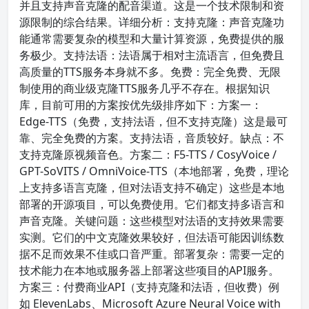
并且支持声音克隆的配音渠道。这是一个技术限制和资
源限制的综合结果。详细分析：支持克隆：声音克隆功
能通常需要复杂的模型和大量计算资源，免费提供的服
务极少。支持法语：法语属于相对主流语言，但免费且
高质量的TTS服务本身就不多。免费：完全免费、无限
制使用的商业级克隆TTS服务几乎不存在。根据知识
库，目前可用的方案按优先级排序如下：方案一：
Edge-TTS（免费，支持法语，但不支持克隆）这是最可
靠、完全免费的方案。支持法语，音质较好。缺点：不
支持克隆原视频音色。方案二：F5-TTS / CosyVoice /
GPT-SoVITS / OmniVoice-TTS（本地部署，免费，理论
上支持多语言克隆，但对法语支持不确定）这些是本地
部署的开源项目，可以免费使用。它们都支持多语言和
声音克隆。关键问题：这些模型对法语的支持效果需要
实测。它们的中文克隆效果较好，但法语可能因训练数
据不足而效果不佳或口音严重。部署复杂：需要一定的
技术能力在本地或服务器上部署这些项目的API服务。
方案三：付费商业API（支持克隆和法语，但收费）例
如 ElevenLabs、Microsoft Azure Neural Voice with