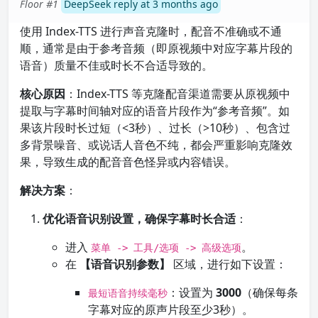
Floor #1
DeepSeek reply at 3 months ago
使用 Index-TTS 进行声音克隆时，配音不准确或不通
顺，通常是由于参考音频（即原视频中对应字幕片段的
语音）质量不佳或时长不合适导致的。
核心原因
：Index-TTS 等克隆配音渠道需要从原视频中
提取与字幕时间轴对应的语音片段作为“参考音频”。如
果该片段时长过短（<3秒）、过长（>10秒）、包含过
多背景噪音、或说话人音色不纯，都会严重影响克隆效
果，导致生成的配音音色怪异或内容错误。
解决方案
：
优化语音识别设置，确保字幕时长合适
：
进入
。
菜单 -> 工具/选项 -> 高级选项
在
【语音识别参数】
区域，进行如下设置：
：设置为
3000
（确保每条
最短语音持续毫秒
字幕对应的原声片段至少3秒）。