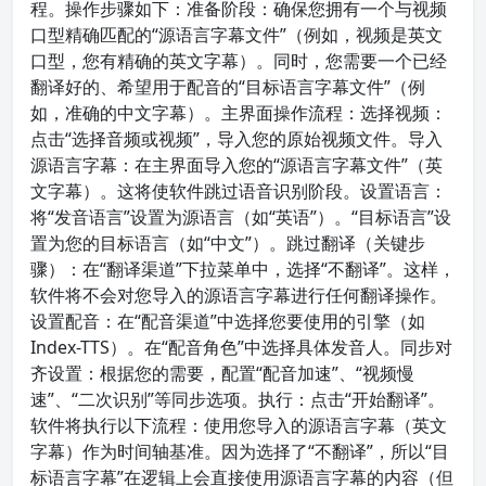
程。操作步骤如下：准备阶段：确保您拥有一个与视频
口型精确匹配的“源语言字幕文件”（例如，视频是英文
口型，您有精确的英文字幕）。同时，您需要一个已经
翻译好的、希望用于配音的“目标语言字幕文件”（例
如，准确的中文字幕）。主界面操作流程：选择视频：
点击“选择音频或视频”，导入您的原始视频文件。导入
源语言字幕：在主界面导入您的“源语言字幕文件”（英
文字幕）。这将使软件跳过语音识别阶段。设置语言：
将“发音语言”设置为源语言（如“英语”）。“目标语言”设
置为您的目标语言（如“中文”）。跳过翻译（关键步
骤）：在“翻译渠道”下拉菜单中，选择“不翻译”。这样，
软件将不会对您导入的源语言字幕进行任何翻译操作。
设置配音：在“配音渠道”中选择您要使用的引擎（如
Index-TTS）。在“配音角色”中选择具体发音人。同步对
齐设置：根据您的需要，配置“配音加速”、“视频慢
速”、“二次识别”等同步选项。执行：点击“开始翻译”。
软件将执行以下流程：使用您导入的源语言字幕（英文
字幕）作为时间轴基准。因为选择了“不翻译”，所以“目
标语言字幕”在逻辑上会直接使用源语言字幕的内容（但