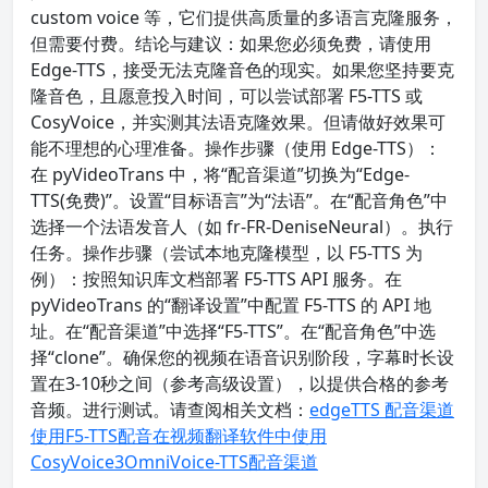
custom voice 等，它们提供高质量的多语言克隆服务，
但需要付费。结论与建议：如果您必须免费，请使用
Edge-TTS，接受无法克隆音色的现实。如果您坚持要克
隆音色，且愿意投入时间，可以尝试部署 F5-TTS 或
CosyVoice，并实测其法语克隆效果。但请做好效果可
能不理想的心理准备。操作步骤（使用 Edge-TTS）：
在 pyVideoTrans 中，将“配音渠道”切换为“Edge-
TTS(免费)”。设置“目标语言”为“法语”。在“配音角色”中
选择一个法语发音人（如 fr-FR-DeniseNeural）。执行
任务。操作步骤（尝试本地克隆模型，以 F5-TTS 为
例）：按照知识库文档部署 F5-TTS API 服务。在
pyVideoTrans 的“翻译设置”中配置 F5-TTS 的 API 地
址。在“配音渠道”中选择“F5-TTS”。在“配音角色”中选
择“clone”。确保您的视频在语音识别阶段，字幕时长设
置在3-10秒之间（参考高级设置），以提供合格的参考
音频。进行测试。请查阅相关文档：
edgeTTS 配音渠道
使用F5-TTS配音
在视频翻译软件中使用
CosyVoice3
OmniVoice-TTS配音渠道