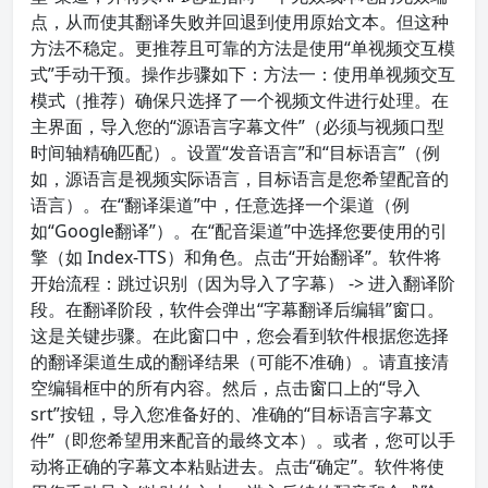
点，从而使其翻译失败并回退到使用原始文本。但这种
方法不稳定。更推荐且可靠的方法是使用“单视频交互模
式”手动干预。操作步骤如下：方法一：使用单视频交互
模式（推荐）确保只选择了一个视频文件进行处理。在
主界面，导入您的“源语言字幕文件”（必须与视频口型
时间轴精确匹配）。设置“发音语言”和“目标语言”（例
如，源语言是视频实际语言，目标语言是您希望配音的
语言）。在“翻译渠道”中，任意选择一个渠道（例
如“Google翻译”）。在“配音渠道”中选择您要使用的引
擎（如 Index-TTS）和角色。点击“开始翻译”。软件将
开始流程：跳过识别（因为导入了字幕） -> 进入翻译阶
段。在翻译阶段，软件会弹出“字幕翻译后编辑”窗口。
这是关键步骤。在此窗口中，您会看到软件根据您选择
的翻译渠道生成的翻译结果（可能不准确）。请直接清
空编辑框中的所有内容。然后，点击窗口上的“导入
srt”按钮，导入您准备好的、准确的“目标语言字幕文
件”（即您希望用来配音的最终文本）。或者，您可以手
动将正确的字幕文本粘贴进去。点击“确定”。软件将使