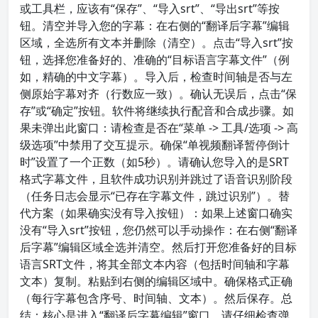
或工具栏，应该有“保存”、“导入srt”、“导出srt”等按
钮。清空并导入您的字幕：在右侧的“翻译后字幕”编辑
区域，全选所有文本并删除（清空）。点击“导入srt”按
钮，选择您准备好的、准确的“目标语言字幕文件”（例
如，精确的中文字幕）。导入后，检查时间轴是否与左
侧原始字幕对齐（行数应一致）。确认无误后，点击“保
存”或“确定”按钮。软件将继续执行配音和合成步骤。如
果未弹出此窗口：请检查是否在“菜单 -> 工具/选项 -> 高
级选项”中禁用了交互提示。确保“单视频翻译暂停倒计
时”设置了一个正数（如5秒）。请确认您导入的是SRT
格式字幕文件，且软件成功识别并跳过了语音识别阶段
（任务日志会显示“已存在字幕文件，跳过识别”）。替
代方案（如果确实没有导入按钮）：如果上述窗口确实
没有“导入srt”按钮，您仍然可以手动操作：在右侧“翻译
后字幕”编辑区域全选并清空。然后打开您准备好的目标
语言SRT文件，将其全部文本内容（包括时间轴和字幕
文本）复制。粘贴到右侧的编辑区域中。确保格式正确
（每行字幕包含序号、时间轴、文本）。然后保存。总
结：核心是进入“翻译后字幕编辑”窗口。请仔细检查弹