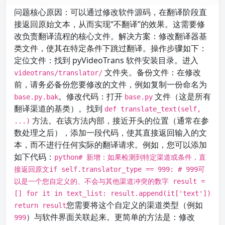
问题核心原因：可以通过修改软件源码，在翻译阶段直
接返回原始文本，从而实现“不翻译”的效果。这需要修
改负责翻译流程的核心文件。解决方案：修改翻译器基
类文件，使其在特定条件下跳过翻译。操作步骤如下：
定位文件：找到 pyVideoTrans 软件安装目录。进入
文件夹。备份文件：在修改
videotrans/translator/
前，请务必备份您要修改的文件，例如复制一份命名为
。修改代码：打开
文件（这是所有
base.py.bak
base.py
翻译渠道的基类）。找到
def translate_text(self,
方法。在该方法内部，接近开头的位置（通常在参
...)
数处理之后），添加一段代码，使其直接返回输入的文
本，而不进行任何实际的翻译请求。例如，您可以添加
如下代码：
python# 新增：如果检测到特定渠道或条件，直
接返回原文if self.translator_type == 999: # 999可
以是一个您自定义的、不会与其他渠道冲突的数字 result =
[] for it in text_list: result.append(it['text'])
您需要将这个自定义的渠道类型（例如
return result
）与软件界面关联起来。更简单的方法是：修改
999