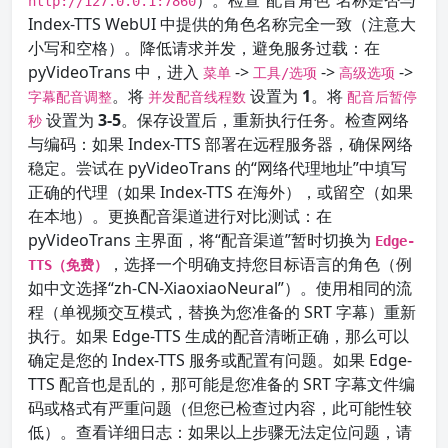
）。检查“配音角色”名称是否与
http://127.0.0.1:7860
Index-TTS WebUI 中提供的角色名称完全一致（注意大
小写和空格）。降低请求并发，避免服务过载：在
pyVideoTrans 中，进入
->
->
->
菜单
工具/选项
高级选项
。将
设置为
1
。将
字幕配音调整
并发配音线程数
配音后暂停
设置为
3-5
。保存设置后，重新执行任务。检查网络
秒
与编码：如果 Index-TTS 部署在远程服务器，确保网络
稳定。尝试在 pyVideoTrans 的“网络代理地址”中填写
正确的代理（如果 Index-TTS 在海外），或留空（如果
在本地）。更换配音渠道进行对比测试：在
pyVideoTrans 主界面，将“配音渠道”暂时切换为
Edge-
，选择一个明确支持您目标语言的角色（例
TTS（免费）
如中文选择“zh-CN-XiaoxiaoNeural”）。使用相同的流
程（单视频交互模式，替换为您准备的 SRT 字幕）重新
执行。如果 Edge-TTS 生成的配音清晰正确，那么可以
确定是您的 Index-TTS 服务或配置有问题。如果 Edge-
TTS 配音也是乱的，那可能是您准备的 SRT 字幕文件编
码或格式有严重问题（但您已检查过内容，此可能性较
低）。查看详细日志：如果以上步骤无法定位问题，请