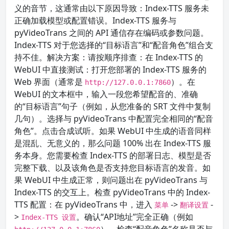
义的音节，这通常由以下原因导致：Index-TTS 服务未
正确加载模型或配置错误。Index-TTS 服务与
pyVideoTrans 之间的 API 通信存在编码或参数问题。
Index-TTS 对于您选择的“目标语言”和“配音角色”组合支
持不佳。解决方案：请按顺序排查：在 Index-TTS 的
WebUI 中直接测试：打开您部署的 Index-TTS 服务的
Web 界面（通常是
）。在
http://127.0.0.1:7860
WebUI 的文本框中，输入一段您希望配音的、准确
的“目标语言”句子（例如，从您准备的 SRT 文件中复制
几句）。选择与 pyVideoTrans 中配置完全相同的“配音
角色”。点击合成试听。如果 WebUI 中生成的语音同样
是混乱、无意义的，那么问题 100% 出在 Index-TTS 服
务本身。您需要检查 Index-TTS 的部署日志、模型是否
完整下载、以及该角色是否支持您目标语言的发音。如
果 WebUI 中生成正常，则问题出在 pyVideoTrans 与
Index-TTS 的交互上。检查 pyVideoTrans 中的 Index-
TTS 配置：在 pyVideoTrans 中，进入
->
-
菜单
翻译设置
>
。确认“API地址”完全正确（例如
Index-TTS 设置