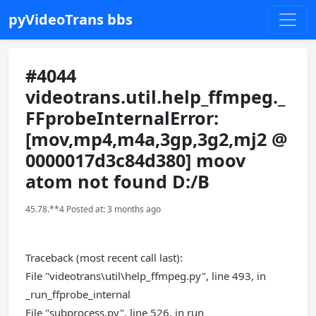
pyVideoTrans bbs
#4044
videotrans.util.help_ffmpeg._
FFprobeInternalError:
[mov,mp4,m4a,3gp,3g2,mj2 @
0000017d3c84d380] moov
atom not found D:/B
45.78.**4 Posted at: 3 months ago
Traceback (most recent call last):
File "videotrans\util\help_ffmpeg.py", line 493, in
_run_ffprobe_internal
File "subprocess.py", line 526, in run