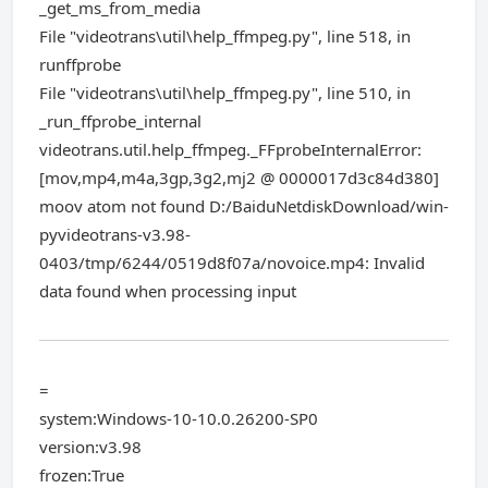
_get_ms_from_media
File "videotrans\util\help_ffmpeg.py", line 518, in
runffprobe
File "videotrans\util\help_ffmpeg.py", line 510, in
_run_ffprobe_internal
videotrans.util.help_ffmpeg._FFprobeInternalError:
[mov,mp4,m4a,3gp,3g2,mj2 @ 0000017d3c84d380]
moov atom not found D:/BaiduNetdiskDownload/win-
pyvideotrans-v3.98-
0403/tmp/6244/0519d8f07a/novoice.mp4: Invalid
data found when processing input
=
system:Windows-10-10.0.26200-SP0
version:v3.98
frozen:True