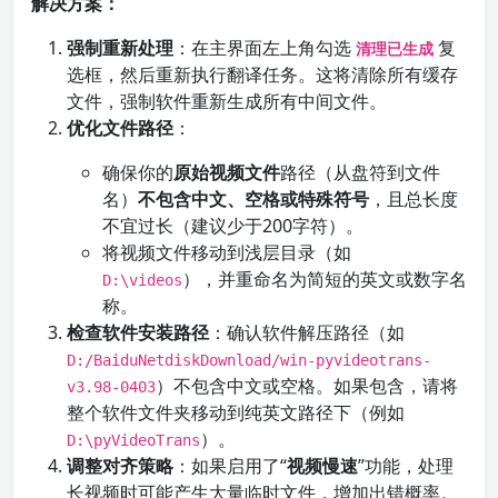
解决方案：
强制重新处理
：在主界面左上角勾选
复
清理已生成
选框，然后重新执行翻译任务。这将清除所有缓存
文件，强制软件重新生成所有中间文件。
优化文件路径
：
确保你的
原始视频文件
路径（从盘符到文件
名）
不包含中文、空格或特殊符号
，且总长度
不宜过长（建议少于200字符）。
将视频文件移动到浅层目录（如
），并重命名为简短的英文或数字名
D:\videos
称。
检查软件安装路径
：确认软件解压路径（如
D:/BaiduNetdiskDownload/win-pyvideotrans-
）不包含中文或空格。如果包含，请将
v3.98-0403
整个软件文件夹移动到纯英文路径下（例如
）。
D:\pyVideoTrans
调整对齐策略
：如果启用了“
视频慢速
”功能，处理
长视频时可能产生大量临时文件，增加出错概率。