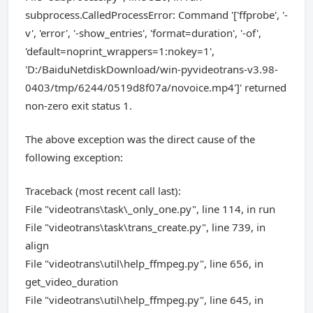
subprocess.CalledProcessError: Command '['ffprobe', '-
v', 'error', '-show_entries', 'format=duration', '-of',
'default=noprint_wrappers=1:nokey=1',
'D:/BaiduNetdiskDownload/win-pyvideotrans-v3.98-
0403/tmp/6244/0519d8f07a/novoice.mp4']' returned
non-zero exit status 1.
The above exception was the direct cause of the
following exception:
Traceback (most recent call last):
File "videotrans\task\_only_one.py", line 114, in run
File "videotrans\task\trans_create.py", line 739, in
align
File "videotrans\util\help_ffmpeg.py", line 656, in
get_video_duration
File "videotrans\util\help_ffmpeg.py", line 645, in