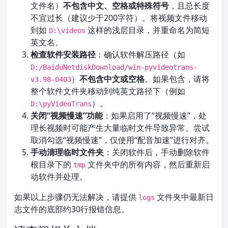
文件名）
不包含中文、空格或特殊符号
，且总长度
不宜过长（建议少于200字符）。将视频文件移动
到如
这样的浅层目录，并重命名为简短
D:\videos
英文名。
检查软件安装路径
：确认软件解压路径（如
D:/BaiduNetdiskDownload/win-pyvideotrans-
）
不包含中文或空格
。如果包含，请将
v3.98-0403
整个软件文件夹移动到纯英文路径下（例如
）。
D:\pyVideoTrans
关闭“视频慢速”功能
：如果启用了“视频慢速”，处
理长视频时可能产生大量临时文件导致异常。尝试
取消勾选“视频慢速”，仅使用“配音加速”进行对齐。
手动清理临时文件夹
：关闭软件后，手动删除软件
根目录下的
文件夹中的所有内容，然后重新启
tmp
动软件并处理。
如果以上步骤仍无法解决，请提供
文件夹中最新日
logs
志文件的底部约30行报错信息。