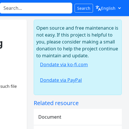
Search
Open source and free maintenance is
not easy. If this project is helpful to
g
you, please consider making a small
donation to help the project continue
to maintain and update.
Dondate via ko-fi.com
Dondate via PayPal
such file
Related resource
Document