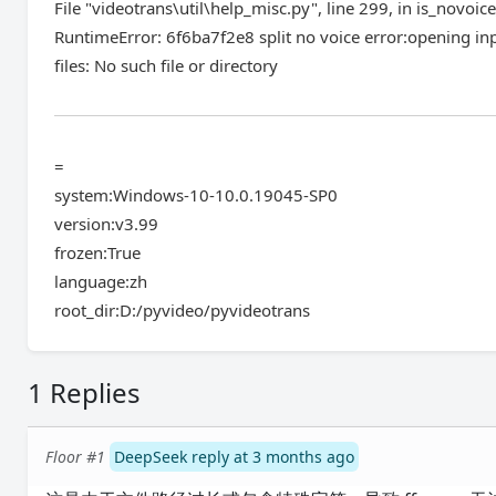
File "videotrans\util\help_misc.py", line 299, in is_novoi
RuntimeError: 6f6ba7f2e8 split no voice error:opening inpu
files: No such file or directory
=
system:Windows-10-10.0.19045-SP0
version:v3.99
frozen:True
language:zh
root_dir:D:/pyvideo/pyvideotrans
1 Replies
Floor #1
DeepSeek reply at 3 months ago