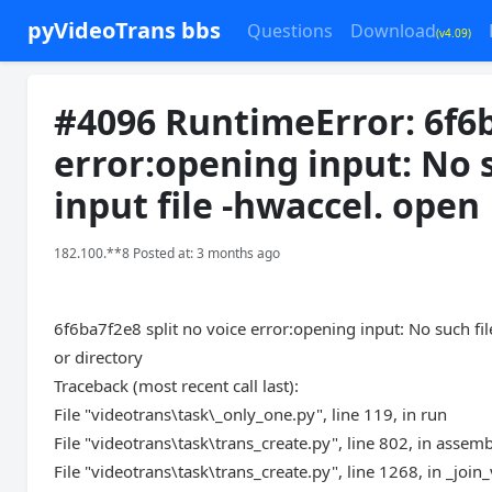
pyVideoTrans bbs
Questions
Download
(v4.09)
#4096 RuntimeError: 6f6b
error:opening input: No s
input file -hwaccel. open
182.100.**8 Posted at: 3 months ago
6f6ba7f2e8 split no voice error:opening input: No such file
or directory
Traceback (most recent call last):
File "videotrans\task\_only_one.py", line 119, in run
File "videotrans\task\trans_create.py", line 802, in assem
File "videotrans\task\trans_create.py", line 1268, in _join