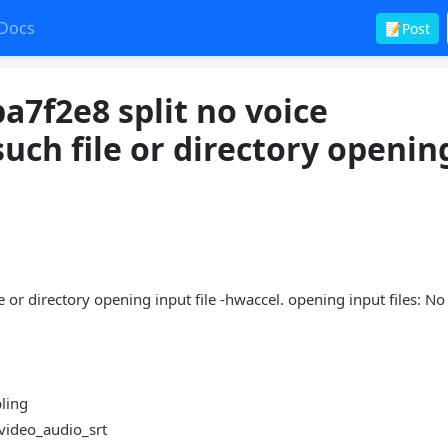
Docs
📝Post
a7f2e8 split no voice
uch file or directory openin
 or directory opening input file -hwaccel. opening input files: No 
bling
_video_audio_srt