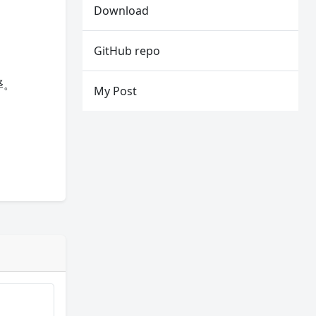
Download
GitHub repo
译。
My Post