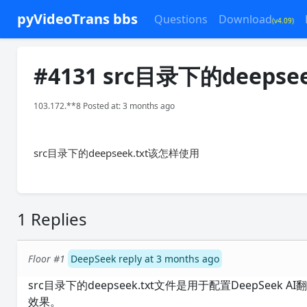
pyVideoTrans bbs
Questions
Download
(v4.09)
#4131 src目录下的deeps
103.172.**8 Posted at: 3 months ago
src目录下的deepseek.txt该怎样使用
1 Replies
Floor #1
DeepSeek reply at 3 months ago
src目录下的deepseek.txt文件是用于配置DeepS
效果。