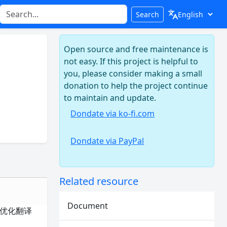
Search
Open source and free maintenance is
not easy. If this project is helpful to
you, please consider making a small
donation to help the project continue
to maintain and update.
Dondate via ko-fi.com
Dondate via PayPal
Related resource
Document
以优化翻译