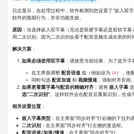
日志显示，在处理过程中，软件检测到您设置了“嵌入双字
软件的预期行为，并非功能失效。
原因
：当选择嵌入双字幕（无论是双硬字幕还是双软字幕
用二次识别。因为二次识别会基于配音音频生成全新的时
解决方案
：
如果必须使用双字幕
：请接受当前结果。为了提升字
在主界面调整
配音语速
值（例如设为
），使
10
同时勾选
配音加速
和
视频慢速
，强制对齐音画
如果更看重字幕与配音的精确对齐
：请将
嵌入字幕
选
选“二次识别”
。这样软件会在配音后重新识别，生成
相关设置位置
：
嵌入字幕类型
：在主界面“同步对齐”行右侧的下拉列
二次识别
：在主界面“同步对齐”行左侧的复选框。
配音语速/加速/慢速
：在主界面“同步对齐”行。