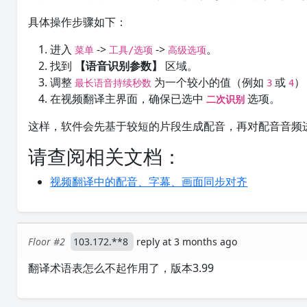
具体操作步骤如下：
进入
->
->
。
菜单
工具/选项
高级选项
找到
【语音识别参数】
区域。
调整
为一个较小的值（例如
或
）
最长语音持续秒数
3
4
在视频翻译主界面，确保已选中
选项。
二次识别
这样，软件会先基于较短的片段生成配音，再对配音音频
请查阅相关文档：
视频翻译中的配音、字幕、画面同步对齐
Floor #2
103.172.**8
reply at 3 months ago
翻译术语表怎么不起作用了，版本3.99