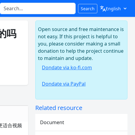
Search
Open source and free maintenance is
的吗
not easy. If this project is helpful to
you, please consider making a small
donation to help the project continue
to maintain and update.
Dondate via ko-fi.com
Dondate via PayPal
Related resource
Document
更适合视频