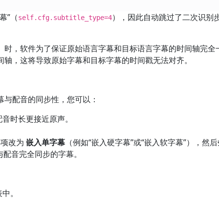
幕”（
），因此自动跳过了二次识别
self.cfg.subtitle_type=4
）时，软件为了保证原始语言字幕和目标语言字幕的时间轴完全
间轴，这将导致原始字幕和目标字幕的时间戳无法对齐。
幕与配音的同步性，您可以：
配音时长更接近原声。
。
项改为
嵌入单字幕
（例如“嵌入硬字幕”或“嵌入软字幕”），然后
与配音完全同步的字幕。
表中。