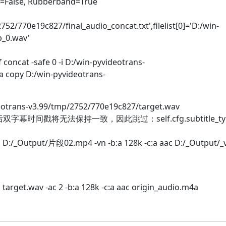
te=False, Rubberband=True
2/770e19c827/final_audio_concat.txt',filelist[0]='D:/win-
p_0.wav'
concat -safe 0 -i D:/win-pyvideotrans-
a copy D:/win-pyvideotrans-
trans-v3.99/tmp/2752/770e19c827/target.wav
幕时间戳将无法保持一致，因此跳过：self.cfg.subtitle_ty
i D:/_Output/片段02.mp4 -vn -b:a 128k -c:a aac D:/_Output/_
target.wav -ac 2 -b:a 128k -c:a aac origin_audio.m4a