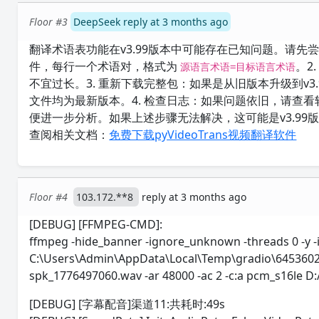
Floor #3
DeepSeek reply at 3 months ago
翻译术语表功能在v3.99版本中可能存在已知问题。请先
件，每行一个术语对，格式为
。2
源语言术语=目标语言术语
不宜过长。3. 重新下载完整包：如果是从旧版本升级到v3
文件均为最新版本。4. 检查日志：如果问题依旧，请查
便进一步分析。如果上述步骤无法解决，这可能是v3.99版
查阅相关文档：
免费下载pyVideoTrans视频翻译软件
Floor #4
103.172.**8
reply at 3 months ago
[DEBUG] [FFMPEG-CMD]:
ffmpeg -hide_banner -ignore_unknown -threads 0 -y -
C:\Users\Admin\AppData\Local\Temp\gradio\64536
spk_1776497060.wav -ar 48000 -ac 2 -c:a pcm_s16le 
[DEBUG] [字幕配音]渠道11:共耗时:49s