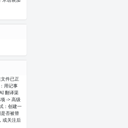
于术语表加
表文件已正
码：用记事
I 翻译渠
项 -> 高级
测试：创建一
词是否被替
求，或关注后