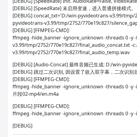
[DEBUG] [SpeedRate] Init. AudioRate=False, VideoRa
[DEBUG] [SpeedRate] 未启用变速，进入普通拼接模式。
[DEBUG] concat_txt='D:/win-pyvideotrans-v3.99/tmp/275
pyvideotrans-v3.99/tmp/2752/770e19c827/silence_ga
[DEBUG] [FFMPEG-CMD]:
ffmpeg -hide_banner -ignore_unknown -threads 0 -y -f 
v3.99/tmp/2752/770e19c827/final_audio_concat.txt -c:
v3.99/tmp/2752/770e19c827/final_audio_temp.wav
[DEBUG] [Audio-Concat] 最终音频已生成: D:/win-pyvideo
[DEBUG] 跳过二次识别, 因设置了嵌入双字幕，二次识别后双字
[DEBUG] [FFMPEG-CMD]:
ffmpeg -hide_banner -ignore_unknown -threads 0 -y -
片段02-mp4/en.m4a
[DEBUG] [FFMPEG-CMD]:
ffmpeg -hide_banner -ignore_unknown -threads 0 -y -i 
[DEBUG]