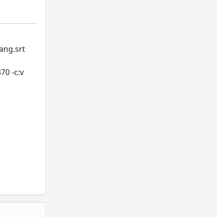
ng.srt
70 -c:v