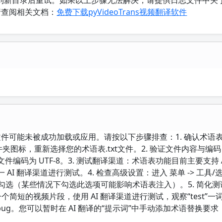
解压到新目录后重试。如果以上步骤无法解决，请提供日志文件中关
请查阅相关文档：
免费下载pyVideoTrans视频翻译软件
语表文件可能未被成功加载或应用。请按以下步骤排查：1. 确认术语
夹图标，重新选择您的术语表.txt文件。2. 验证文件内容与编
编码为 UTF-8。3. 测试翻译渠道：术语表功能目前主要支持 A
任一 AI 翻译渠道进行测试。4. 检查高级设置：进入 菜单 -> 工具/选
未被勾选（某些情况下勾选此选项可能影响术语表注入）。5. 简化
个简短的视频片段，使用 AI 翻译渠道进行测试，观察“test”一
 bug。您可以暂时在 AI 翻译的“提示词”中手动添加术语替换要