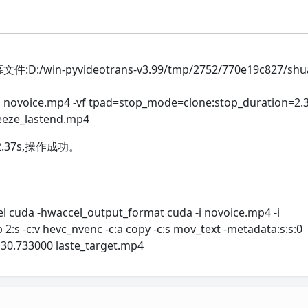
win-pyvideotrans-v3.99/tmp/2752/770e19c827/shua
i novoice.mp4 -vf tpad=stop_mode=clone:stop_duration=2.3
freeze_lastend.mp4
.37s,操作成功。
l cuda -hwaccel_output_format cuda -i novoice.mp4 -i
2:s -c:v hevc_nvenc -c:a copy -c:s mov_text -metadata:s:s:0
t 30.733000 laste_target.mp4