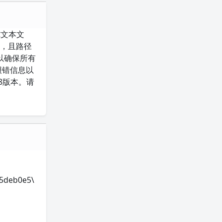
纯文本文
号，且路径
，以确保所有
报错信息以
8版本。请
5deb0e5\