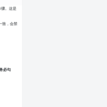
步骤。这是
一致，会禁
务必勾