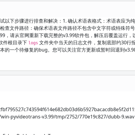
尝试以下步骤进行排查和解决：1. 确认术语表格式：术语表应为
. 检查文件路径：确保术语表文件路径不包含中文字符或特殊符
.99，请从官网重新下载完整的v3.99软件包，解压后覆盖运行
看软件根目录下
文件夹中当天的日志文件，复制底部约30行
logs
本的一个待修复的bug。您可以关注官方更新或暂时回退到v3.9
i
02fbf795527c743594f614e682db03d6b5927bacacdb8e5f2d11
D:/win-pyvideotrans-v3.99/tmp/2752/770e19c827/dubb-9.wav