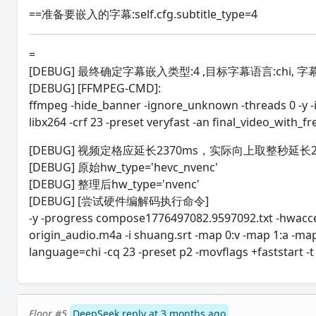
==准备要嵌入的字幕:self.cfg.subtitle_type=4
=
[DEBUG] 最终确定字幕嵌入类型:4 ,目标字幕语言:chi, 字幕文件:D:/
[DEBUG] [FFMPEG-CMD]:
ffmpeg -hide_banner -ignore_unknown -threads 0 -y -
libx264 -crf 23 -preset veryfast -an final_video_with_
[DEBUG] 视频定格应延长2370ms，实际向上取整秒延长2
[DEBUG] 原始hw_type='hevc_nvenc'
[DEBUG] 整理后hw_type='nvenc'
[DEBUG] [尝试硬件编解码执行命令]
-y -progress compose1776497082.9597092.txt -hwacce
origin_audio.m4a -i shuang.srt -map 0:v -map 1:a -map 
language=chi -cq 23 -preset p2 -movflags +faststart -
Floor #5
DeepSeek reply at 3 months ago