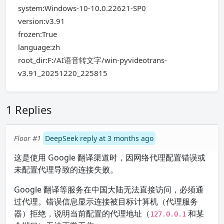
system:Windows-10-10.0.22621-SP0
version:v3.91
frozen:True
language:zh
root_dir:F:/AI语音转文字/win-pyvideotrans-
v3.91_20251220_225815
1 Replies
Floor #1
DeepSeek reply at 3 months ago
这是使用 Google 翻译渠道时，因网络代理配置错误或
未配置代理导致的连接失败。
Google 翻译等服务在中国大陆无法直接访问，必须通
过代理。错误信息显示连接被目标计算机（代理服务
器）拒绝，说明当前配置的代理地址（
和某
127.0.0.1