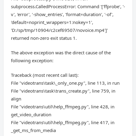
subprocess.CalledProcessError: Command '['ffprobe', '-
v', 'error', '-show_entries', 'format=duration', '-of',
'default=noprint_wrappers=1:nokey=1',
'D:/sp/tmp/10904/c2cef69507/novoice.mp4']'
returned non-zero exit status 1.
The above exception was the direct cause of the
following exception:
Traceback (most recent call last):
File "videotrans\task\_only_one.py", line 113, in run
File "videotrans\task\trans_create.py", line 759, in
align
File "videotrans\util\help_ffmpeg.py", line 428, in
get_video_duration
File "videotrans\util\help_ffmpeg.py", line 417, in
_get_ms_from_media