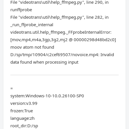
File "videotrans\util\help_ffmpeg.py", line 290, in
runffprobe
File "videotrans\util\help_ffmpeg.py", line 282, in
_run_ffprobe_internal
videotrans.util.help_ffmpeg._FFprobeInternalError:
[mov,mp4,m4a,3gp,3g2,mj2 @ 00000298d48bd2c0]
moov atom not found
D:/sp/tmp/10904/c2cef69507/novoice.mp4: Invalid
data found when processing input
=
system:Windows-10-10.0.26100-SP0
version:v3.99
frozen:True
language:zh
root_dir:D:/sp