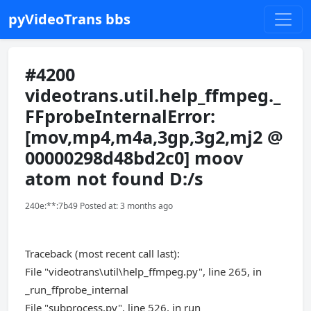
pyVideoTrans bbs
#4200
videotrans.util.help_ffmpeg._
FFprobeInternalError:
[mov,mp4,m4a,3gp,3g2,mj2 @
00000298d48bd2c0] moov
atom not found D:/s
240e:**:7b49 Posted at: 3 months ago
Traceback (most recent call last):
File "videotrans\util\help_ffmpeg.py", line 265, in
_run_ffprobe_internal
File "subprocess.py", line 526, in run