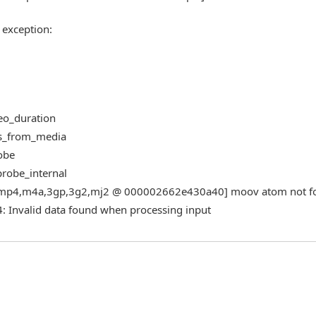
 exception:
deo_duration
_ms_from_media
robe
fprobe_internal
mov,mp4,m4a,3gp,3g2,mj2 @ 000002662e430a40] moov atom not 
 Invalid data found when processing input