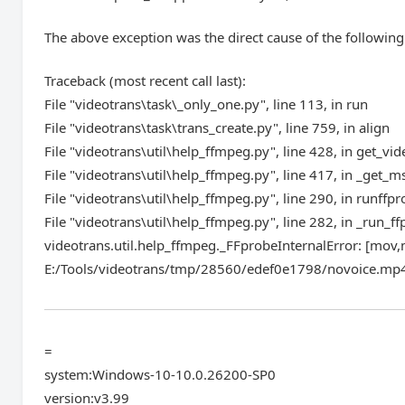
The above exception was the direct cause of the following
Traceback (most recent call last):
File "videotrans\task\_only_one.py", line 113, in run
File "videotrans\task\trans_create.py", line 759, in align
File "videotrans\util\help_ffmpeg.py", line 428, in get_vi
File "videotrans\util\help_ffmpeg.py", line 417, in _get
File "videotrans\util\help_ffmpeg.py", line 290, in runffp
File "videotrans\util\help_ffmpeg.py", line 282, in _run_f
videotrans.util.help_ffmpeg._FFprobeInternalError: [
E:/Tools/videotrans/tmp/28560/edef0e1798/novoice.mp4:
=
system:Windows-10-10.0.26200-SP0
version:v3.99