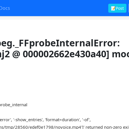
Docs
📝Post
peg._FFprobeInternalError:
j2 @ 000002662e430a40] mo
fprobe_internal
rror', '-show_entries', 'format=duration', '-of',
ans/tmp/28560/edef0e1798/novoice.mp4']' returned non-zero exit