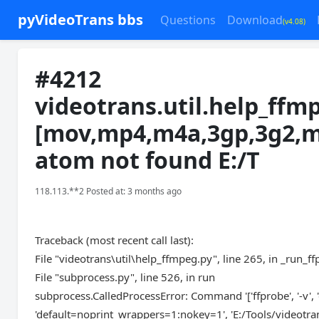
pyVideoTrans bbs
Questions
Download
(v4.08)
#4212
videotrans.util.help_ffm
[mov,mp4,m4a,3gp,3g2,m
atom not found E:/T
118.113.**2 Posted at: 3 months ago
Traceback (most recent call last):
File "videotrans\util\help_ffmpeg.py", line 265, in _run_f
File "subprocess.py", line 526, in run
subprocess.CalledProcessError: Command '['ffprobe', '-v', 'e
'default=noprint_wrappers=1:nokey=1', 'E:/Tools/videotr