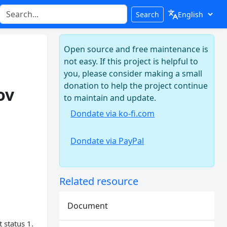
Search
Open source and free maintenance is
not easy. If this project is helpful to
you, please consider making a small
donation to help the project continue
ov
to maintain and update.
Dondate via ko-fi.com
Dondate via PayPal
Related resource
Document
 status 1.