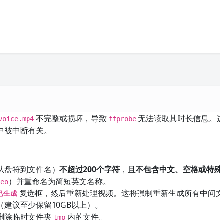
不完整或损坏，导致
无法读取其时长信息。
voice.mp4
ffprobe
中被中断有关。
从盘符到文件名）
不超过200个字符
，且
不包含中文、空格或特
）并重命名为简短英文名称。
deo
复选框，然后重新处理视频。这将强制重新生成所有中间
已生成
建议至少保留10GB以上）。
删除临时文件夹
内的文件。
tmp