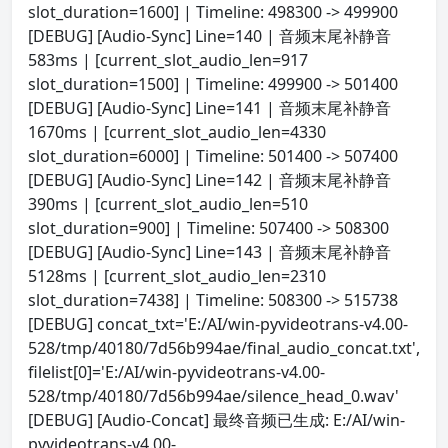
slot_duration=1600] | Timeline: 498300 -> 499900
[DEBUG] [Audio-Sync] Line=140 | 音频末尾补静音
583ms | [current_slot_audio_len=917
slot_duration=1500] | Timeline: 499900 -> 501400
[DEBUG] [Audio-Sync] Line=141 | 音频末尾补静音
1670ms | [current_slot_audio_len=4330
slot_duration=6000] | Timeline: 501400 -> 507400
[DEBUG] [Audio-Sync] Line=142 | 音频末尾补静音
390ms | [current_slot_audio_len=510
slot_duration=900] | Timeline: 507400 -> 508300
[DEBUG] [Audio-Sync] Line=143 | 音频末尾补静音
5128ms | [current_slot_audio_len=2310
slot_duration=7438] | Timeline: 508300 -> 515738
[DEBUG] concat_txt='E:/AI/win-pyvideotrans-v4.00-
528/tmp/40180/7d56b994ae/final_audio_concat.txt',
filelist[0]='E:/AI/win-pyvideotrans-v4.00-
528/tmp/40180/7d56b994ae/silence_head_0.wav'
[DEBUG] [Audio-Concat] 最终音频已生成: E:/AI/win-
pyvideotrans-v4.00-