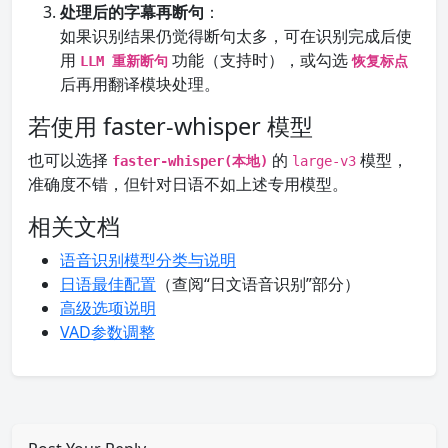
处理后的字幕再断句
：
如果识别结果仍觉得断句太多，可在识别完成后使
用
功能（支持时），或勾选
LLM 重新断句
恢复标点
后再用翻译模块处理。
若使用 faster-whisper 模型
也可以选择
的
模型，
faster-whisper(本地)
large-v3
准确度不错，但针对日语不如上述专用模型。
相关文档
语音识别模型分类与说明
日语最佳配置
（查阅“日文语音识别”部分）
高级选项说明
VAD参数调整