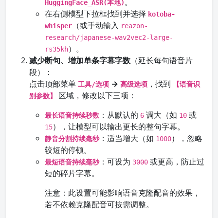
。
HuggingFace_ASR(本地)
在右侧模型下拉框找到并选择
kotoba-
（或手动输入
whisper
reazon-
research/japanese-wav2vec2-large-
）。
rs35kh
减少断句、增加单条字幕字数
（延长每句语音片
段）：
点击顶部菜单
→
，找到
工具/选项
高级选项
【语音识
区域，修改以下三项：
别参数】
：从默认的
调大（如
或
最长语音持续秒数
6
10
），让模型可以输出更长的整句字幕。
15
：适当增大（如
），忽略
静音分割持续毫秒
1000
较短的停顿。
：可设为
或更高，防止过
最短语音持续毫秒
3000
短的碎片字幕。
注意：此设置可能影响语音克隆配音的效果，
若不依赖克隆配音可按需调整。