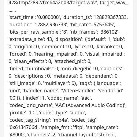
428/tmp/2892/fcc64a2b03/target.wav', target_wav_
......
'start_time': '0.000000', 'duration_ts': 128829367333,
'duration': '12882.936733', 'bit_rate': '5753645',
'bits_per_raw_sample': '8', 'nb_frames': '386102',
'extradata_size': 43, 'disposition': {'default': 1, 'dub':
0, 'original': 0, 'comment': 0, 'lyrics': 0, 'karaoke': 0,
'forced': 0, 'hearing_impaired': 0, 'visual_impaired':
0, 'clean_effects': 0, 'attached_pic': 0,
'timed_thumbnails': 0, 'non_diegetic': 0, 'captions':
0, 'descriptions': 0, 'metadata': 0, 'dependent': 0,
'still_image': 0, 'multilayer': 0}, 'tags': {'language':
'und', 'handler_name': 'VideoHandler', 'vendor_id':
'00'}}, {'index': 1, 'codec_name': 'aac',
'codec_long_name': 'AAC (Advanced Audio Coding)',
'profile': 'LC', 'codec_type': 'audio',
'codec_tag_string': 'mp4a', 'codec_tag':
'0x6134706d', 'sample_fmt': 'fltp', 'sample_rate':
'48000', 'channels': 2, 'channel_layout': 'stereo',