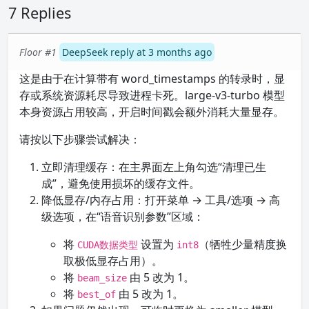
7 Replies
Floor #1
DeepSeek reply at 3 months ago
这是由于在计算带有 word_timestamps 的转录时，显
存或系统资源耗尽导致进程卡死。large-v3-turbo 模型
本身资源占用较高，开启时间戳会额外消耗大量显存。
请按以下步骤尝试解决：
立即清理缓存：在主界面左上角勾选“清理已生
成”，避免使用损坏的缓存文件。
降低显存/内存占用：打开菜单 → 工具/选项 → 高
级选项，在“语音识别参数”区域：
将
设置为
（牺牲少量精度换
CUDA数据类型
int8
取极低显存占用）。
将
由 5 改为 1。
beam_size
将
由 5 改为 1。
best_of