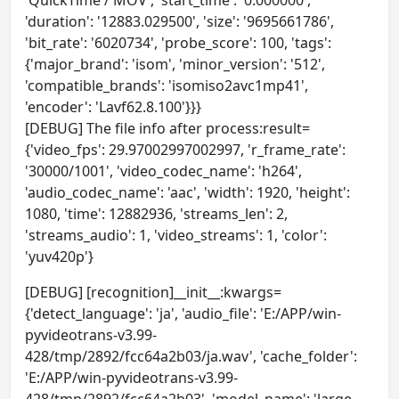
'QuickTime / MOV', 'start_time': '0.000000',
'duration': '12883.029500', 'size': '9695661786',
'bit_rate': '6020734', 'probe_score': 100, 'tags':
{'major_brand': 'isom', 'minor_version': '512',
'compatible_brands': 'isomiso2avc1mp41',
'encoder': 'Lavf62.8.100'}}}
[DEBUG] The file info after process:result=
{'video_fps': 29.97002997002997, 'r_frame_rate':
'30000/1001', 'video_codec_name': 'h264',
'audio_codec_name': 'aac', 'width': 1920, 'height':
1080, 'time': 12882936, 'streams_len': 2,
'streams_audio': 1, 'video_streams': 1, 'color':
'yuv420p'}
[DEBUG] [recognition]__init__:kwargs=
{'detect_language': 'ja', 'audio_file': 'E:/APP/win-
pyvideotrans-v3.99-
428/tmp/2892/fcc64a2b03/ja.wav', 'cache_folder':
'E:/APP/win-pyvideotrans-v3.99-