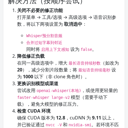
解决方法（按顺序尝试）
关闭不必要的修正功能
打开菜单 → 工具/选项 → 高级选项 → 语音识别参
数，将以下两项设置为
取消选中
：
Whisper预分割音频
合并过短字幕到邻近
同时将
设为
。
启用上下文感知
false
降低修正负载
在同一高级选项中，增大
（如改为
最长语音持续秒数
20
），减少分割片段数量；将
设
最短语音持续毫秒
为
1000
以下（非 clone 角色时）。
更换识别模型或渠道
尝试改用
，或使用更轻量的
openai-whisper(本地)
模型（需要手动下
faster-whisper large-v2
载），避免大模型的修正压力。
检查 CUDA 环境
确保 CUDA 版本为
12.8
，cuDNN 为
9.11
以上，
并已验证通过
和
。若环境不匹
nvcc -V
nvidia-smi