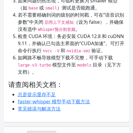
如果问题仍然出现，可临时更换为 smaller 模型
（如
或
）测试是否能跑通。
base
small
若不需要精确到词的级别的时间戳，可在“语音识别
参数”中关闭
（设为 false），并确保
启用上下文感知
没有选中
。
Whisper预分割音频
检查 CUDA 环境：务必安装 CUDA 12.8 和 cuDNN
9.11，并确认已勾选主界面的“CUDA加速”。可打开
命令行执行
和
验证。
nvcc -V
nvidia-smi
如网路不畅导致模型下载不完整，可手动下载
模型文件至
目录（见下方
large-v3-turbo
models
文档）。
请查阅相关文档：
总是提示显存不足
faster-whisper 模型手动下载方法
常见错误与解决方法