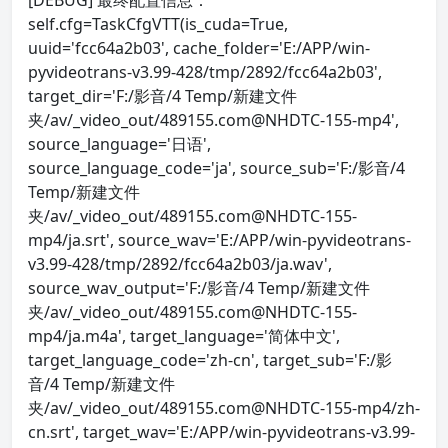
[DEBUG] 最终配置信息：
self.cfg=TaskCfgVTT(is_cuda=True,
uuid='fcc64a2b03', cache_folder='E:/APP/win-
pyvideotrans-v3.99-428/tmp/2892/fcc64a2b03',
target_dir='F:/影音/4 Temp/新建文件
夹/av/_video_out/489155.com@NHDTC-155-mp4',
source_language='日语',
source_language_code='ja', source_sub='F:/影音/4
Temp/新建文件
夹/av/_video_out/489155.com@NHDTC-155-
mp4/ja.srt', source_wav='E:/APP/win-pyvideotrans-
v3.99-428/tmp/2892/fcc64a2b03/ja.wav',
source_wav_output='F:/影音/4 Temp/新建文件
夹/av/_video_out/489155.com@NHDTC-155-
mp4/ja.m4a', target_language='简体中文',
target_language_code='zh-cn', target_sub='F:/影
音/4 Temp/新建文件
夹/av/_video_out/489155.com@NHDTC-155-mp4/zh-
cn.srt', target_wav='E:/APP/win-pyvideotrans-v3.99-