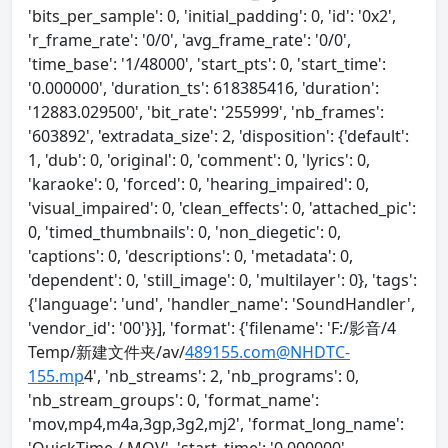
'bits_per_sample': 0, 'initial_padding': 0, 'id': '0x2',
'r_frame_rate': '0/0', 'avg_frame_rate': '0/0',
'time_base': '1/48000', 'start_pts': 0, 'start_time':
'0.000000', 'duration_ts': 618385416, 'duration':
'12883.029500', 'bit_rate': '255999', 'nb_frames':
'603892', 'extradata_size': 2, 'disposition': {'default':
1, 'dub': 0, 'original': 0, 'comment': 0, 'lyrics': 0,
'karaoke': 0, 'forced': 0, 'hearing_impaired': 0,
'visual_impaired': 0, 'clean_effects': 0, 'attached_pic':
0, 'timed_thumbnails': 0, 'non_diegetic': 0,
'captions': 0, 'descriptions': 0, 'metadata': 0,
'dependent': 0, 'still_image': 0, 'multilayer': 0}, 'tags':
{'language': 'und', 'handler_name': 'SoundHandler',
'vendor_id': '00'}}], 'format': {'filename': 'F:/影音/4
Temp/新建文件夹/av/
489155.com@NHDTC-
155.mp
4', 'nb_streams': 2, 'nb_programs': 0,
'nb_stream_groups': 0, 'format_name':
'mov,mp4,m4a,3gp,3g2,mj2', 'format_long_name':