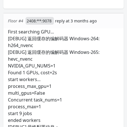
Floor #4
2408:**:9078
reply at 3 months ago
First searching GPU...
[DEBUG] 返回缓存的编解码器 Windows-264:
h264_nvenc
[DEBUG] 返回缓存的编解码器 Windows-265:
hevc_nvenc
NVIDIA_GPU_NUMS=1
Found 1 GPUs, cost=2s
start workers...
process_max_gpu=1
multi_gpus=False
Concurrent task_nums=1
process_max=1
start 9 jobs
ended workers