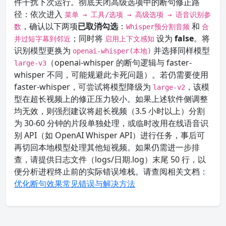
件干扰下次运行。彻底关闭高级选项中的断句修正路
径：依次进入
菜单 → 工具/选项 → 高级选项 → 语音识别参
，确认以下两项
已取消勾选
：
和
数
Whisper预分割音频
合
；同时将
设为
false
。将
并过短字幕到邻近
启用上下文感知
识别模型更换为
并选择同样模型
openai-whisper(本地)
（openai-whisper 的断句逻辑与 faster-
large-v3
whisper 不同，可能规避此卡死问题）。若仍需要使用
faster-whisper，可尝试将模型降级为
，该模
large-v2
型在超长视频上的修正压力较小。如果上述软件侧调整
均无效，则强烈建议将超长视频（3.5 小时以上）分割
为 30-60 分钟的片段单独处理，或临时改用在线语音识
别 API（如 OpenAI Whisper API）进行任务，事后可
再切回本地模型处理其他短视频。如果仍需进一步排
查，请提供日志文件（logs/日期.log）末尾 50 行，以
便分析进程终止前的实际错误堆栈。请查阅相关文档：
优化断句效果
常见错误与解决方法