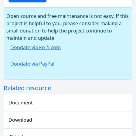
Open source and free maintenance is not easy. If this
project is helpful to you, please consider making a
small donation to help the project continue to
maintain and update.
Dondate via ko-fi.com
Dondate via PayPal
Related resource
Document
Download