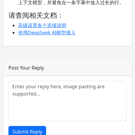
上下文模型，并避免在一条字幕中放入过长的行。
请查阅相关文档：
高级设置各个选项说明
使用DeepSeek AI模型接入
Post Your Reply
Submit Reply