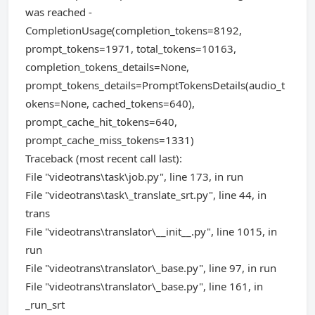
was reached -
CompletionUsage(completion_tokens=8192,
prompt_tokens=1971, total_tokens=10163,
completion_tokens_details=None,
prompt_tokens_details=PromptTokensDetails(audio_t
okens=None, cached_tokens=640),
prompt_cache_hit_tokens=640,
prompt_cache_miss_tokens=1331)
Traceback (most recent call last):
File "videotrans\task\job.py", line 173, in run
File "videotrans\task\_translate_srt.py", line 44, in
trans
File "videotrans\translator\__init__.py", line 1015, in
run
File "videotrans\translator\_base.py", line 97, in run
File "videotrans\translator\_base.py", line 161, in
_run_srt