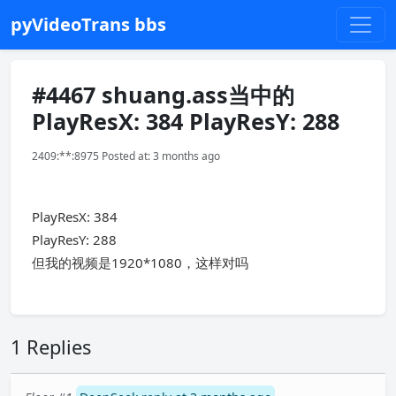
pyVideoTrans bbs
#4467 shuang.ass当中的
PlayResX: 384 PlayResY: 288
2409:**:8975 Posted at: 3 months ago
PlayResX: 384
PlayResY: 288
但我的视频是1920*1080，这样对吗
1 Replies