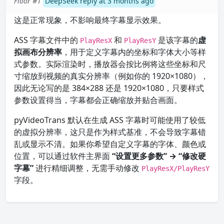
Floor #1
DeepSeek reply at 3 months ago
这是正常现象，不影响最终字幕显示效果。
ASS 字幕文件中的
和
是该字幕的
虚
PlayResX
PlayResY
拟画布分辨率
，用于定义字幕内的坐标和字体大小等样
式参数。实际渲染时，播放器会按比例将这些坐标和尺
寸缩放到视频的真实分辨率（例如你的 1920×1080），
因此无论写的是 384×288 还是 1920×1080，只要样式
参数设置得当，字幕都会正确缩放并贴合画面。
pyVideoTrans 默认在生成 ASS 字幕时可能使用了较低
的虚拟分辨率，这只是作为样式基准，不会导致字幕错
乱或显示不清。如果你希望自定义字幕的字体、颜色或
位置，可以通过软件主界面
“设置更多参数” → “修改硬
字幕”
进行精细调整，无需手动修改
PlayResX/PlayResY
字段。