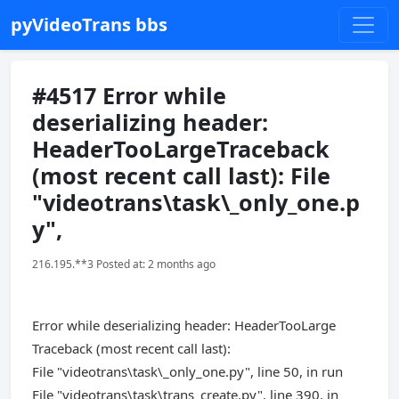
pyVideoTrans bbs
#4517 Error while
deserializing header:
HeaderTooLargeTraceback
(most recent call last): File
"videotrans\task\_only_one.p
y",
216.195.**3 Posted at: 2 months ago
Error while deserializing header: HeaderTooLarge
Traceback (most recent call last):
File "videotrans\task\_only_one.py", line 50, in run
File "videotrans\task\trans_create.py", line 390, in