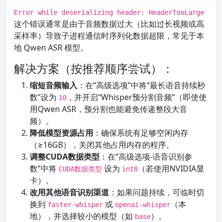
Error while deserializing header: HeaderTooLarge
这个错误通常是由于音频数据过大（比如过长视频或高
采样率）导致子进程通信时序列化数据超限，常见于本
地 Qwen ASR 模型。
解决方案（按推荐顺序尝试）：
缩短音频输入
：在“高级选项”中将“最长语音持续秒
数”设为
，并开启“Whisper预分割音频”（即使使
10
用Qwen ASR，预分割也能避免传递整段大音
频）。
降低模型资源占用
：确保系统有足够空闲内存
（≥16GB），关闭其他占用内存的程序。
调整CUDA数据类型
：在“高级选项-语音识别参
数”中将
设为
（若使用NVIDIA显
CUDA数据类型
int8
卡）。
改用其他语音识别渠道
：如果问题持续，可临时切
换到
或
（本
faster-whisper
openai-whisper
地），并选择较小的模型（如
）。
base