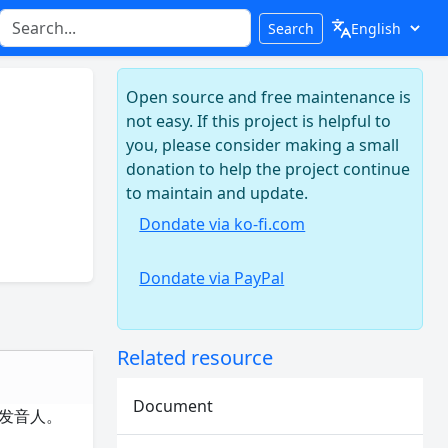
Search
Open source and free maintenance is
not easy. If this project is helpful to
you, please consider making a small
donation to help the project continue
to maintain and update.
Dondate via ko-fi.com
Dondate via PayPal
Related resource
Document
的发音人。