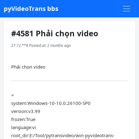
pyVideoTrans bbs
#4581 Phải chọn video
27.72.**8 Posted at: 2 months ago
Phải chọn video
=
system:Windows-10-10.0.26100-SP0
version:v3.99
frozen:True
language:vi
root_dir:E:/Tool/pytransvideo/win-pyvideotrans-