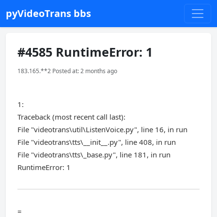
pyVideoTrans bbs
#4585 RuntimeError: 1
183.165.**2 Posted at: 2 months ago
1:
Traceback (most recent call last):
File "videotrans\util\ListenVoice.py", line 16, in run
File "videotrans\tts\__init__.py", line 408, in run
File "videotrans\tts\_base.py", line 181, in run
RuntimeError: 1
=