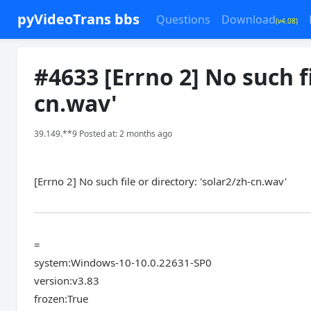
pyVideoTrans bbs
Questions
Download
(v4.08)
#4633 [Errno 2] No such fi
cn.wav'
39.149.**9 Posted at: 2 months ago
[Errno 2] No such file or directory: 'solar2/zh-cn.wav'
=
system:Windows-10-10.0.22631-SP0
version:v3.83
frozen:True