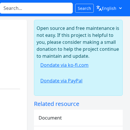
Search
Open source and free maintenance is
not easy. If this project is helpful to
you, please consider making a small
donation to help the project continue
to maintain and update.
Dondate via ko-fi.com
Dondate via PayPal
Related resource
Document