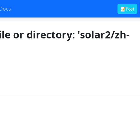
Docs
📝Post
le or directory: 'solar2/zh-