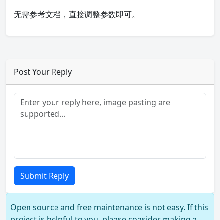
无需参考文档，直接调整参数即可。
Post Your Reply
Submit Reply
Open source and free maintenance is not easy. If this
project is helpful to you, please consider making a