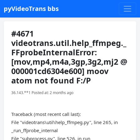
pyVideoTrans bbs
#4671
videotrans.util.help_ffmpeg._
FFprobeInternalError:
[mov,mp4,m4a,3gp,3g2,mj2 @
000001cd6304e600] moov
atom not found F:/P
36.143.**1 Posted at: 2 months ago
Traceback (most recent call last):
File "videotrans\util\help_ffmpeg.py", line 265, in
_run_ffprobe_internal
File "subprocess.py", line 526, in run