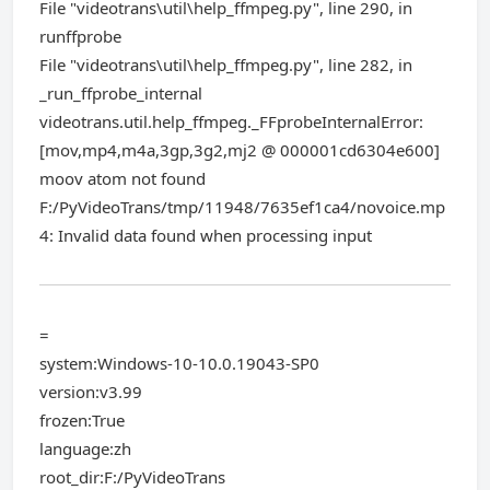
File "videotrans\util\help_ffmpeg.py", line 290, in
runffprobe
File "videotrans\util\help_ffmpeg.py", line 282, in
_run_ffprobe_internal
videotrans.util.help_ffmpeg._FFprobeInternalError:
[mov,mp4,m4a,3gp,3g2,mj2 @ 000001cd6304e600]
moov atom not found
F:/PyVideoTrans/tmp/11948/7635ef1ca4/novoice.mp
4: Invalid data found when processing input
=
system:Windows-10-10.0.19043-SP0
version:v3.99
frozen:True
language:zh
root_dir:F:/PyVideoTrans