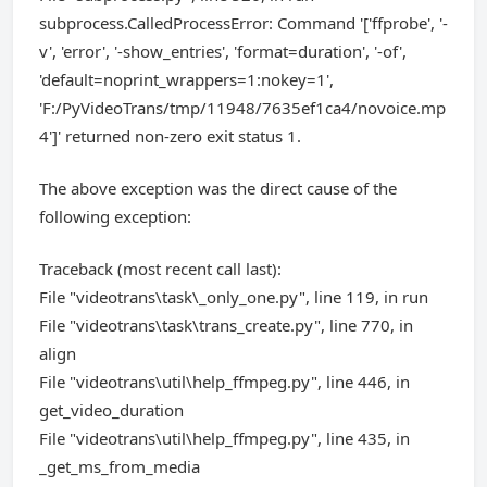
subprocess.CalledProcessError: Command '['ffprobe', '-
v', 'error', '-show_entries', 'format=duration', '-of',
'default=noprint_wrappers=1:nokey=1',
'F:/PyVideoTrans/tmp/11948/7635ef1ca4/novoice.mp
4']' returned non-zero exit status 1.
The above exception was the direct cause of the
following exception:
Traceback (most recent call last):
File "videotrans\task\_only_one.py", line 119, in run
File "videotrans\task\trans_create.py", line 770, in
align
File "videotrans\util\help_ffmpeg.py", line 446, in
get_video_duration
File "videotrans\util\help_ffmpeg.py", line 435, in
_get_ms_from_media