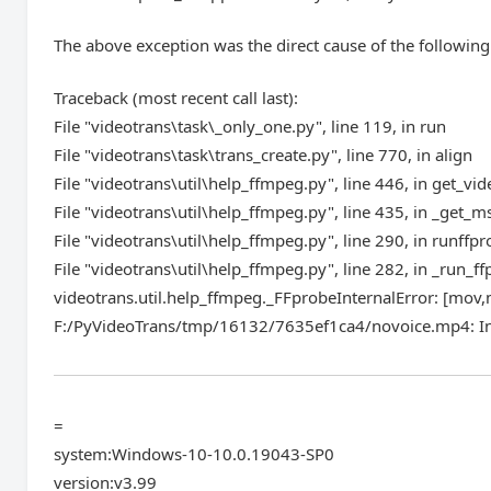
The above exception was the direct cause of the following
Traceback (most recent call last):
File "videotrans\task\_only_one.py", line 119, in run
File "videotrans\task\trans_create.py", line 770, in align
File "videotrans\util\help_ffmpeg.py", line 446, in get_vi
File "videotrans\util\help_ffmpeg.py", line 435, in _get
File "videotrans\util\help_ffmpeg.py", line 290, in runffp
File "videotrans\util\help_ffmpeg.py", line 282, in _run_f
videotrans.util.help_ffmpeg._FFprobeInternalError: [
F:/PyVideoTrans/tmp/16132/7635ef1ca4/novoice.mp4: Inv
=
system:Windows-10-10.0.19043-SP0
version:v3.99