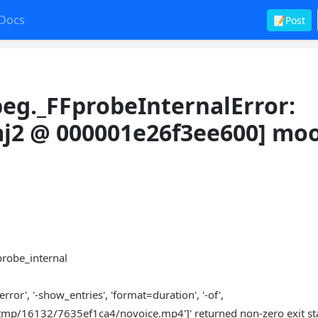
Docs
📝Post
peg._FFprobeInternalError:
j2 @ 000001e26f3ee600] mo
fprobe_internal
rror', '-show_entries', 'format=duration', '-of',
tmp/16132/7635ef1ca4/novoice.mp4']' returned non-zero exit st