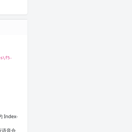
ns\f5-
ndex-
行语音合