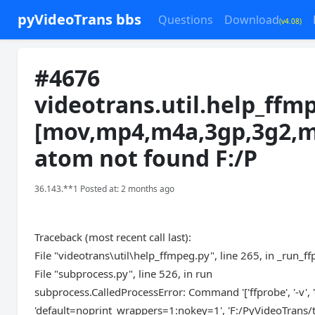
pyVideoTrans bbs
Questions
Download
(v4.08)
#4676
videotrans.util.help_ffm
[mov,mp4,m4a,3gp,3g2,m
atom not found F:/P
36.143.**1 Posted at: 2 months ago
Traceback (most recent call last):
File "videotrans\util\help_ffmpeg.py", line 265, in _run_f
File "subprocess.py", line 526, in run
subprocess.CalledProcessError: Command '['ffprobe', '-v', 'e
'default=noprint_wrappers=1:nokey=1', 'F:/PyVideoTrans/