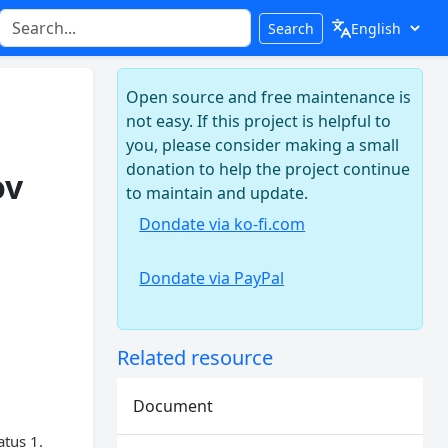
Search
Open source and free maintenance is
not easy. If this project is helpful to
you, please consider making a small
donation to help the project continue
ov
to maintain and update.
Dondate via ko-fi.com
Dondate via PayPal
Related resource
Document
atus 1.