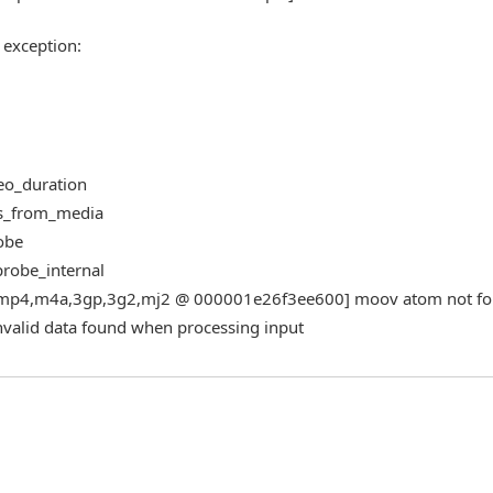
 exception:
deo_duration
_ms_from_media
robe
fprobe_internal
mov,mp4,m4a,3gp,3g2,mj2 @ 000001e26f3ee600] moov atom not f
alid data found when processing input