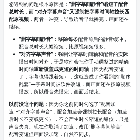
您遇到的问题根本原因是：
“删字幕间静音”缩短了配音
总时长
，而
“对齐字幕声音”又强制把字幕时间轴拉长匹
配原视频
，两者一冲突，导致语音早就播完，画面还在
继续。
“删字幕间静音”
：移除每条配音前后的静音缓冲，
配音总时长大幅缩短，比原视频短很多。
“对齐字幕声音”
：强制让字幕时间轴和配音的实际
播出时间对齐，于是软件会把你手动调整过的精确
时间轴
重新覆盖成更短的时间轴
（因为配音变短
了，字幕也得跟着短），这就造成了你看到的“顺序
乱套”—字幕时间被软件改短，而画面还在按原视频
播放，所以语音先播完，画面后结束。
以前没这个问题
：因为你之前同时勾选了“配音加
速”+“对齐字幕声音”，配音加速会强制拉长配音（加速
后时长不变或更长），不会产生时长缩短的错位，只是
声音失真。现在你取消了加速，改用“删字幕间静音”，
配音变短但画面没加速，自然不同步。