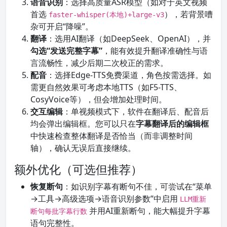
语音识别
：选择高质量ASR模型（如对于英文视频
首选
），若背景嘈
faster-whisper(本地)+large-v3
杂可开启“降噪”。
翻译
：选用AI翻译（如DeepSeek、OpenAI），并
勾选“发送完整字幕”
，能有效提升翻译准确性与语
言流畅性，减少后期二次校正的需求。
配音
：选择Edge-TTS免费渠道，角色按需选择。如
需更自然效果可考虑本地TTS（如F5-TTS、
CosyVoice等），但会增加处理时间。
交互编辑
：单视频模式下，软件在翻译后、配音后
均会弹出编辑框。您可以只在
字幕翻译后的编辑框
中快速检查整体翻译是否恰当（而非调整时间
轴），确认无误后直接继续。
额外优化（可选但推荐）
恢复断句
：如识别字幕有断句不佳，可尝试在“菜单
→工具→高级选项→语音识别参数”中启用
LLM重新
并用AI重新断句，能大幅提升字幕
断句每批字幕行数
语句完整性。