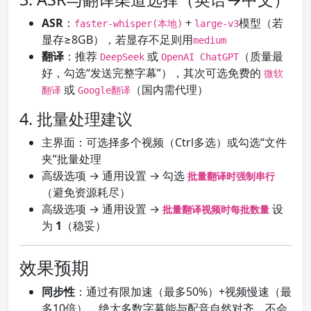
ASR
：
+
模型（若
faster-whisper(本地)
large-v3
显存≥8GB），若显存不足则用
medium
翻译
：推荐
或
（质量最
DeepSeek
OpenAI ChatGPT
好，勾选“发送完整字幕”），其次可选免费的
微软
或
（国内需代理）
翻译
Google翻译
4. 批量处理建议
主界面：可选择多个视频（Ctrl多选）或勾选“文件
夹”批量处理
高级选项 → 通用设置 → 勾选
批量翻译时强制串行
（避免资源耗尽）
高级选项 → 通用设置 →
设
批量翻译视频时每批数量
为
1
（稳妥）
效果预期
同步性
：通过有限加速（最多50%）+视频慢速（最
多10倍），绝大多数字幕能与配音自然对齐，不会