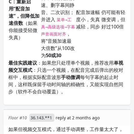
C：重新启
速、删字幕间静
用“配音加
音、二次识别；
配音加速幅
仍可能有轻
速”，但降低加
并进入
度小，失真
微变调，但
菜单→工
速倍数
（如果
减轻，同步
好过100倍
具→高级选项→字幕
你能接受轻微
，
声音画面对齐
失真）
将“音频加速最
大倍数”从100改
为
50或30
最佳实践建议
：如果您只处理单个视频，推荐改用
单视
频交互模式
：只选一个视频，在配音完成后弹出的校对
框中，根据实际配音波形
手动微调
每句字幕的起止时
间，这样既保留手动时间轴的精确性，又能实现自然同
步（软件不会自动覆盖）。
Floor #10
36.143.**1
reply at 2 months ago
如果但视频交互模式，通过手动调整，工作量太大了，