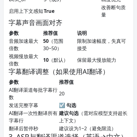
改善断句质
启用上下文感知
True
量
字幕声音画面对齐
参数
推荐值
说明
音频加速最大
50
（范围
限制加速幅度，失真可
倍数
30~50）
接受
视频慢放最大
10
（默认）
保留最大慢放能力
倍数
字幕翻译调整（如果使用AI翻译）
参数
推荐值
AI翻译渠道每批字幕行
20
数
发送完整字幕
☑ 勾选
AI翻译一次性翻译所有
建议勾选
（需对应模型支持超长
字幕行
上下文）
翻译后暂停秒
建议设为1~2（避免限流）
3. ASR与翻译渠道选择（英语→中文）