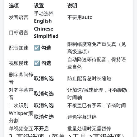
选项
设置
说明
手动选择
发音语言
不要用auto
English
Chinese
目标语言
Simplified
限制幅度避免严重失真（见
配音加速
☑ 勾选
高级选项）
自动降速等待配音，保持语
视频慢速
☑ 勾选
速自然
删字幕间静
取消勾选
防止配音总时长缩短
音
对齐字幕声
让加速/减速处理，不强制改
取消勾选
音
时间轴
二次识别
取消勾选
不覆盖已有字幕，节省时间
Whisper预
取消勾选
避免字幕过碎
分割
单视频交互
不开启
批量处理时无需暂停
2. 高级选项（菜单→工具→高级选项）