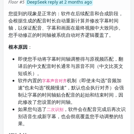
Floor #5
DeepSeek reply at 2 months ago
您提到的现象是正常的：软件在后续配音和合成阶段，
会根据生成的配音时长自动重新计算并修改字幕时间
轴，以保证配音、字幕和画面在最终视频中大致同步。
您手动修正的时间轴被系统自动对齐逻辑覆盖了。
根本原因
：
即便您手动将字幕时间轴调整得与原视频匹配，翻
译后的中文配音时长通常与原音不同（中文比英文
短或长）。
软件内置的
机制（即使未勾选“音频加
字幕声音对齐
速”也未勾选“视频慢速”，默认也会执行对齐）会强
制让字幕的时间轴贴合配音的起始和结束时间，因
此修改了您设置的时间轴。
如果您勾选了
，软件会在配音完成后再次识
二次识别
别语音生成新字幕，也会彻底覆盖您手动调整的结
果。