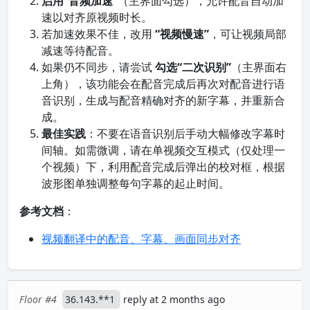
启用“音频加速”
（主界面勾选），允许配音自动加
速以对齐原视频时长。
若加速效果不佳，改用
“视频慢速”
，可让视频局部
减速等待配音。
如果仍不同步，请尝试
勾选“二次识别”
（主界面右
上角），该功能会在配音完成后再次对配音进行语
音识别，生成与配音精确对齐的新字幕，并重新合
成。
最佳实践
：不要在语音识别后手动大幅修改字幕时
间轴。如需微调，请在单视频交互模式（仅处理一
个视频）下，利用配音完成后弹出的校对框，根据
波形图单独调整每句字幕的起止时间。
参考文档
：
视频翻译中的配音、字幕、画面同步对齐
Floor #4
36.143.**1
reply at 2 months ago