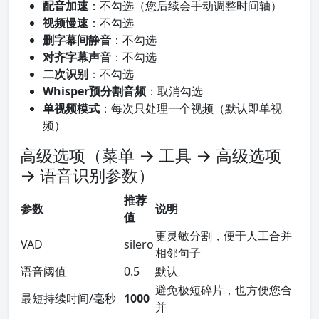
配音加速
：不勾选（您后续会手动调整时间轴）
视频慢速
：不勾选
删字幕间静音
：不勾选
对齐字幕声音
：不勾选
二次识别
：不勾选
Whisper预分割音频
：取消勾选
单视频模式
：每次只处理一个视频（默认即单视
频）
高级选项（菜单 → 工具 → 高级选项
→ 语音识别参数）
推荐
参数
说明
值
更灵敏分割，便于人工合并
VAD
silero
相邻句子
语音阈值
0.5
默认
避免极短碎片，也方便您合
最短持续时间/毫秒
1000
并