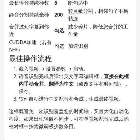
最长语音持续秒数
6
断句适中
较灵敏分割，相邻句子不易
静音分割持续毫秒
200
粘连
合并过短字幕到邻
减少碎片，降低您合并的工
勾选
近
作量
CUDDA加速（若有
勾选
加速识别
N卡）
最佳操作流程
载入视频 → 设置参数 → 启动。
语音识别完成后弹出英文字幕编辑框，
直接在此框
内手动合并、翻译为中文
（修改文字和时间轴），
保存。
软件自动进行中文配音和合成，生成最终视频。
这样既避免二次识别覆盖您的时间轴，又最大化自动化
程度。如果出现轻微不同步，可在单视频配音完成后的
校对框中按需微调极少数条目。