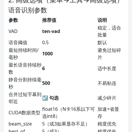
语音识别参数
参数
推荐值
说明
稳定，适合
VAD
ten-vad
批量
语音阈值
0.5
默认
最短持续时间/
避免过短碎
1000
毫秒
片
最长语音持续秒
6
适中长度
数
静音分割持续毫
500
不易粘连
秒
合并过短字幕到
☑ 勾选
减少碎片
邻近
float16（N卡16系以下可
加速+省显
CUDA数据类型
选int8）
存
beam_size
5（或3如果显存不足）
精度优先
best_of
5（或3）
精度优先