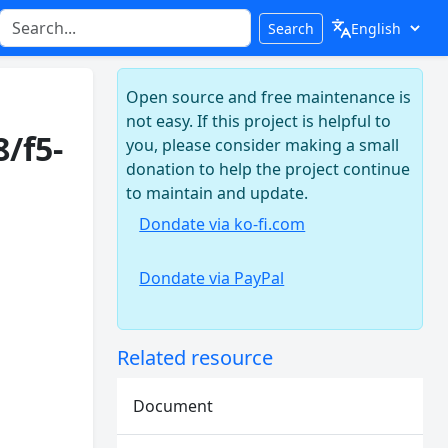
Search
Open source and free maintenance is
not easy. If this project is helpful to
/f5-
you, please consider making a small
donation to help the project continue
to maintain and update.
Dondate via ko-fi.com
Dondate via PayPal
Related resource
Document