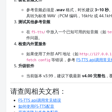
参考音频必须是
.wav
格式，时长建议
3~10 秒
具转为标准 WAV（PCM 编码，16kHz 或 44.1k
测试其他参考音频
在
中放入一个已知可用的短音频（如
f5-tts/
te
件问题。
检查内外置服务
如果使用了外部 API 地址（如
http://127.0.0.1
等错误，参考
F5-TTS api调用常
fetch config
升级软件
当前版本 v3.99，建议下载最新
v4.00 完整包
，
请查阅相关文档：
F5-TTS api调用常见错误
如何使用F5-TTS配音