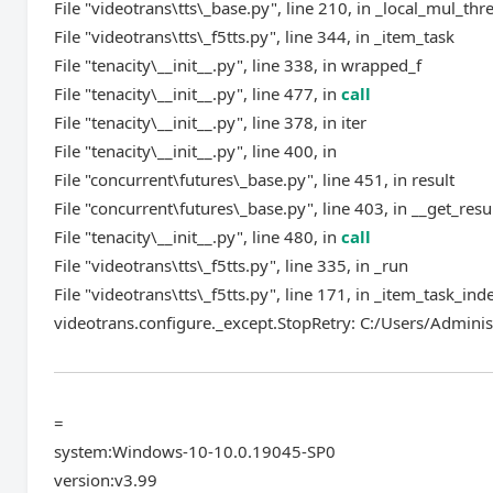
File "videotrans\tts\_base.py", line 210, in _local_mul_thr
File "videotrans\tts\_f5tts.py", line 344, in _item_task
File "tenacity\__init__.py", line 338, in wrapped_f
File "tenacity\__init__.py", line 477, in
call
File "tenacity\__init__.py", line 378, in iter
File "tenacity\__init__.py", line 400, in
File "concurrent\futures\_base.py", line 451, in result
File "concurrent\futures\_base.py", line 403, in __get_resu
File "tenacity\__init__.py", line 480, in
call
File "videotrans\tts\_f5tts.py", line 335, in _run
File "videotrans\tts\_f5tts.py", line 171, in _item_task_ind
videotrans.configure._except.StopRetry: C:/Users/Admi
=
system:Windows-10-10.0.19045-SP0
version:v3.99