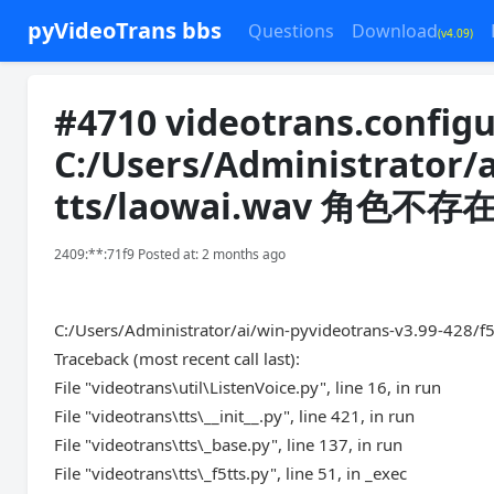
pyVideoTrans bbs
Questions
Download
(v4.09)
#4710 videotrans.configu
C:/Users/Administrator/a
tts/laowai.wav 角色不存
2409:**:71f9 Posted at: 2 months ago
C:/Users/Administrator/ai/win-pyvideotrans-v3.99-428
Traceback (most recent call last):
File "videotrans\util\ListenVoice.py", line 16, in run
File "videotrans\tts\__init__.py", line 421, in run
File "videotrans\tts\_base.py", line 137, in run
File "videotrans\tts\_f5tts.py", line 51, in _exec