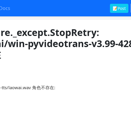
Docs
📝Post
re._except.StopRetry:
i/win-pyvideotrans-v3.99-428
在
/f5-tts/laowai.wav 角色不存在: