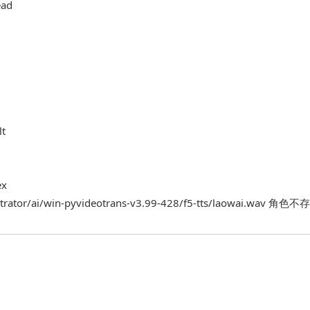
ead
lt
ex
nistrator/ai/win-pyvideotrans-v3.99-428/f5-tts/laowai.wav 角色