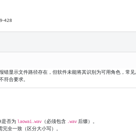
99-428
色。报错显示文件路径存在，但软件未能将其识别为可用角色，常
不符合要求。
称是否为
（必须包含
后缀）。
laowai.wav
.wav
需完全一致（区分大小写）。