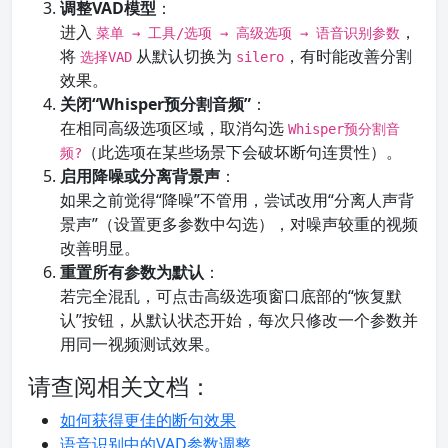
调整VAD模型
：
进入
，
菜单 → 工具/选项 → 高级选项 → 语音识别参数
将
从默认切换为
，有时能改善分割
选择VAD
silero
效果。
关闭“Whisper预分割音频”
：
在相同高级选项区域，取消勾选
Whisper预分割音
（此选项在某些场景下会破坏断句连贯性）。
频?
启用降噪或分离背景声
：
如果之前觉得“降噪”不管用，尝试改用“分离人声背
景声”（设置更多参数中勾选），对噪声较重的视频
改善明显。
重置所有参数为默认
：
若完全混乱，可点击高级选项窗口底部的“恢复默
认”按钮，从默认状态开始，每次只修改一个参数并
用同一视频测试效果。
请查阅相关文档：
如何获得更佳的断句效果
语音识别中的VAD参数调整