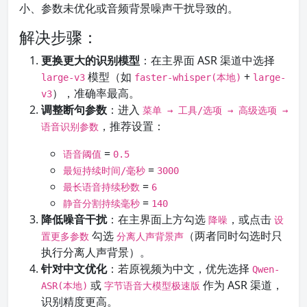
小、参数未优化或音频背景噪声干扰导致的。
解决步骤：
更换更大的识别模型
：在主界面 ASR 渠道中选择
模型（如
+
large-v3
faster-whisper(本地)
large-
），准确率最高。
v3
调整断句参数
：进入
菜单 → 工具/选项 → 高级选项 →
，推荐设置：
语音识别参数
=
语音阈值
0.5
=
最短持续时间/毫秒
3000
=
最长语音持续秒数
6
=
静音分割持续毫秒
140
降低噪音干扰
：在主界面上方勾选
，或点击
降噪
设
勾选
（两者同时勾选时只
置更多参数
分离人声背景声
执行分离人声背景）。
针对中文优化
：若原视频为中文，优先选择
Qwen-
或
作为 ASR 渠道，
ASR(本地)
字节语音大模型极速版
识别精度更高。