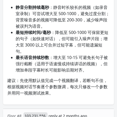
静音分割持续毫秒
：静音时长较长的视频（如录音
室录制）可尝试增大至 500-1000，避免过度分割；
背景噪音多的视频可降低至 200-300，减少噪声段
被误判为语音。
最短持续时间/毫秒
：降低至 500-1000 可保留更短
的句子（如快速对话），但可能引入噪声片段；增
大至 3000 以上可合并过短字幕，但可能遗漏短
句。
最长语音持续秒数
：增大至 10-15 可避免长句子被
强行截断（适用于语速慢或持续讲话的视频），但
增加单段字幕时长可能影响后期对齐。
建议：先使用默认值完成一个视频翻译，若断句不佳，
根据视频对话节奏逐个参数微调，每次只修改一个参数
并用同一视频测试效果。
Floor #8
103.231.**6
reply at 2 months ago