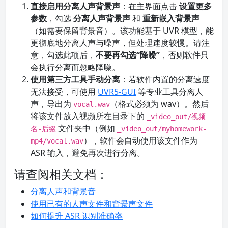
直接启用分离人声背景声
：在主界面点击
设置更多
参数
，勾选
分离人声背景声
和
重新嵌入背景声
（如需要保留背景音）。该功能基于 UVR 模型，能
更彻底地分离人声与噪声，但处理速度较慢。请注
意，勾选此项后，
不要再勾选“降噪”
，否则软件只
会执行分离而忽略降噪。
使用第三方工具手动分离
：若软件内置的分离速度
无法接受，可使用
UVR5-GUI
等专业工具分离人
声，导出为
（格式必须为 wav）。然后
vocal.wav
将该文件放入视频所在目录下的
_video_out/视频
文件夹中（例如
名-后缀
_video_out/myhomework-
），软件会自动使用该文件作为
mp4/vocal.wav
ASR 输入，避免再次进行分离。
请查阅相关文档：
分离人声和背景音
使用已有的人声文件和背景声文件
如何提升 ASR 识别准确率