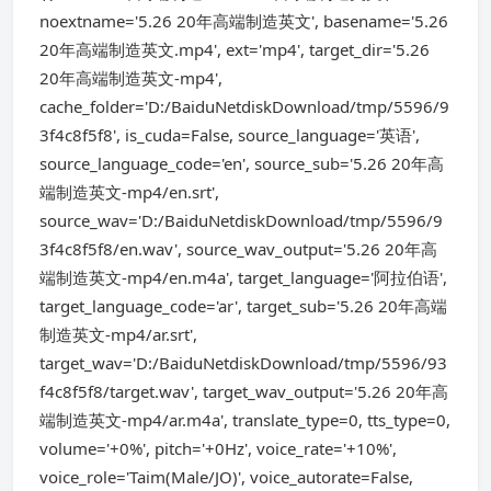
noextname='5.26 20年高端制造英文', basename='5.26
20年高端制造英文.mp4', ext='mp4', target_dir='5.26
20年高端制造英文-mp4',
cache_folder='D:/BaiduNetdiskDownload/tmp/5596/9
3f4c8f5f8', is_cuda=False, source_language='英语',
source_language_code='en', source_sub='5.26 20年高
端制造英文-mp4/en.srt',
source_wav='D:/BaiduNetdiskDownload/tmp/5596/9
3f4c8f5f8/en.wav', source_wav_output='5.26 20年高
端制造英文-mp4/en.m4a', target_language='阿拉伯语',
target_language_code='ar', target_sub='5.26 20年高端
制造英文-mp4/ar.srt',
target_wav='D:/BaiduNetdiskDownload/tmp/5596/93
f4c8f5f8/target.wav', target_wav_output='5.26 20年高
端制造英文-mp4/ar.m4a', translate_type=0, tts_type=0,
volume='+0%', pitch='+0Hz', voice_rate='+10%',
voice_role='Taim(Male/JO)', voice_autorate=False,