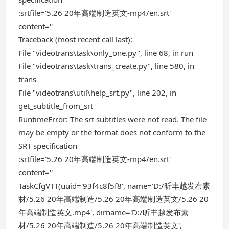
:srtfile='5.26 20年高端制造英文-mp4/en.srt'
content=''
Traceback (most recent call last):
File "videotrans\task\only_one.py", line 68, in run
File "videotrans\task\trans_create.py", line 580, in
trans
File "videotrans\util\help_srt.py", line 202, in
get_subtitle_from_srt
RuntimeError: The srt subtitles were not read. The file
may be empty or the format does not conform to the
SRT specification
:srtfile='5.26 20年高端制造英文-mp4/en.srt'
content=''
TaskCfgVTT(uuid='93f4c8f5f8', name='D:/昕丰越发布素
材/5.26 20年高端制造/5.26 20年高端制造英文/5.26 20
年高端制造英文.mp4', dirname='D:/昕丰越发布素
材/5.26 20年高端制造/5.26 20年高端制造英文',