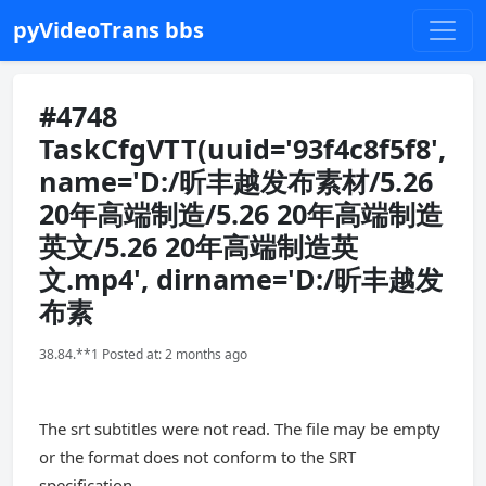
pyVideoTrans bbs
#4748
TaskCfgVTT(uuid='93f4c8f5f8',
name='D:/昕丰越发布素材/5.26
20年高端制造/5.26 20年高端制造
英文/5.26 20年高端制造英
文.mp4', dirname='D:/昕丰越发
布素
38.84.**1 Posted at: 2 months ago
The srt subtitles were not read. The file may be empty
or the format does not conform to the SRT
specification