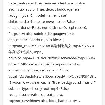
video_autorate=True, remove_silent_mid=False,
align_sub_audio=True, detect_language='en',
recogn_type=0, model_name='base',
shibie_audio=None, remove_noise=False,
enable_diariz=False, nums_diariz=0, rephrase=0,
fix_punc=False, subtitle_language=None,
app_mode='biaozhun', subtitles='',
targetdir_mp4='5.26 20年高端制造英文-mp4/5.26 20
年高端制造英文.mp4',
novoice_mp4='D:/BaiduNetdiskDownload/tmp/5596/
93f4c8f5f8/novoice.mp4', is_separate=False,
embed_bgm=True, instrument=None,
vocal='D:/BaiduNetdiskDownload/tmp/5596/93f4c8f5
f8/vocal.wav', clear_cache=True, background_music='',
subtitle_type=1, only_out_mp4=False,
recogn2pass=False, output_srt=0,
copysrt_rawvideo=False, loop_backaudio=1,