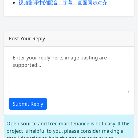
视频翻译中的配音、字幕、画面同步对齐
Post Your Reply
Submit Reply
Open source and free maintenance is not easy. If this
project is helpful to you, please consider making a