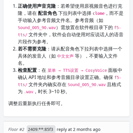
正确使用声音克隆
：若希望使用原视频音色进行克
隆，请在
配音角色
下拉列表中选择
，而不是
clone
手动输入参考音频文件名。参考音频（如
）需放置在软件根目录下的
Sound_005_90.wav
f5-
文件夹中，软件会自动使用对应说话人的语音
tts/
片段作为参考。
若不需要克隆
：请从配音角色下拉列表中选择一个
具体的发音人（如
等），不要输入文件
中文女声
名。
检查配置
：在
面板中
菜单 → TTS设置 → CosyVoice
确认 API 地址和参考音频目录设置正确。确保
f5-
文件夹内确实存在
且格式
tts/
Sound_005_90.wav
为
，时长 3~10 秒。
.wav
调整后重新执行任务即可。
Floor #2
2409:**:85f3
reply at 2 months ago