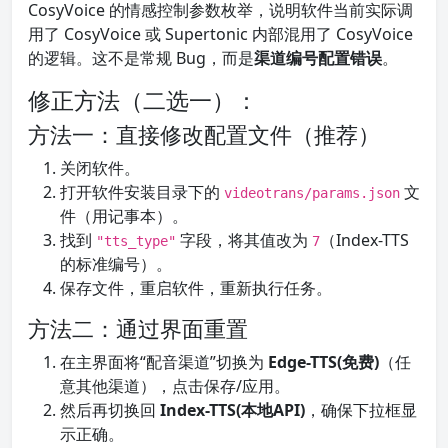
CosyVoice 的情感控制参数枚举，说明软件当前实际调
用了 CosyVoice 或 Supertonic 内部混用了 CosyVoice
的逻辑。这不是常规 Bug，而是
渠道编号配置错误
。
修正方法（二选一）：
方法一：直接修改配置文件（推荐）
关闭软件。
打开软件安装目录下的
文
videotrans/params.json
件（用记事本）。
找到
字段，将其值改为
（Index-TTS
"tts_type"
7
的标准编号）。
保存文件，重启软件，重新执行任务。
方法二：通过界面重置
在主界面将“配音渠道”切换为
Edge-TTS(免费)
（任
意其他渠道），点击保存/应用。
然后再切换回
Index-TTS(本地API)
，确保下拉框显
示正确。