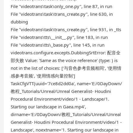
File "videotrans\task\only_one.py", line 87, in run
File "videotrans\task\trans_create.py", line 630, in
dubbing
File "videotrans\task\trans_create.py", line 931, in _tts
File "videotrans\tts\__init__.py", line 183, in run
File "videotrans\tts\_base.py", line 145, in run
videotrans.configure.excepts.DubbingSrtError: 配音全
部失败 Value: 'Same as the voice reference' (type: ) is
not in the list of choices: ['与音色参考音频相同', '使用情
感参考音频', '使用情感向量控制']
TaskCfgVTT(uuid='7ce8d2dd0a', name='E:/0DayDown/
教程_Tutorials/Unreal/Unreal Generalist- Houdini
Procedural Environment/video/1 - Landscape/1.
Starting our landscape in Gaea.mp4',
dirname='E:/0DayDown/教程_Tutorials/Unreal/Unreal
Generalist- Houdini Procedural Environment/video/1 -
Landscape', noextname='1. Starting our landscape in