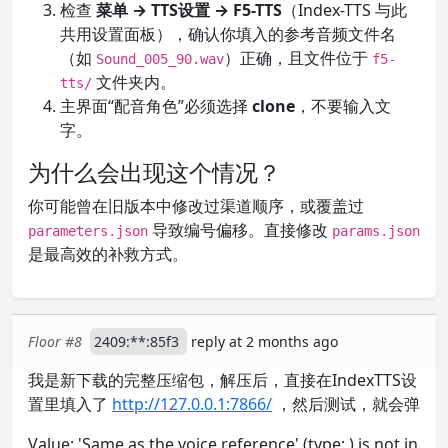
检查
菜单 → TTS设置 → F5-TTS
（Index-TTS 与此
共用设置面板），确认你填入的参考音频文件名
（如
）正确，且文件位于
Sound_005_90.wav
f5-
文件夹内。
tts/
主界面“配音角色”必须选择
clone
，不要输入文
字。
为什么会出现这个情况？
你可能曾在旧版本中修改过渠道顺序，或覆盖过
导致编号偏移。直接修改
parameters.json
params.json
是最高效的补救方式。
Floor #8
2409:**:85f3
reply at 2 months ago
我是新下载的完整压缩包，解压后，直接在IndexTTS设
置里填入了
http://127.0.0.1:7866/
，然后测试，就会弹
Value: 'Same as the voice reference' (type: ) is not in