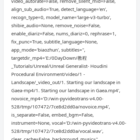
video_autorate=False, remove_silent_mid=False,
align_sub_audio=True, detect_language='en',
recogn_type=0, model_name='large-v3-turbo',
shibie_audio=None, remove_noise=False,
enable_diariz=False, nums_diariz=0, rephrase=1,
fix_punc=True, subtitle_language=None,
app_mode='biaozhun', subtitles='',
targetdir_mp4='E:/0DayDown/教程
_Tutorials/Unreal/Unreal Generalist- Houdini
Procedural Environment/video/1 -
Landscape/_video_out/1. Starting our landscape in
Gaea-mp4/1. Starting our landscape in Gaea.mp4',
novoice_mp4='D:/win-pyvideotrans-v4.00-
528/tmp/107472/7ce8d2dd0a/novoice.mp4',
is_separate=False, embed_bgm=False,
instrument=None, vocal='D:/win-pyvideotrans-v4.00-
528/tmp/107472/7ce8d2dd0a/vocal.wav',
clear_cache=False, background_music='',