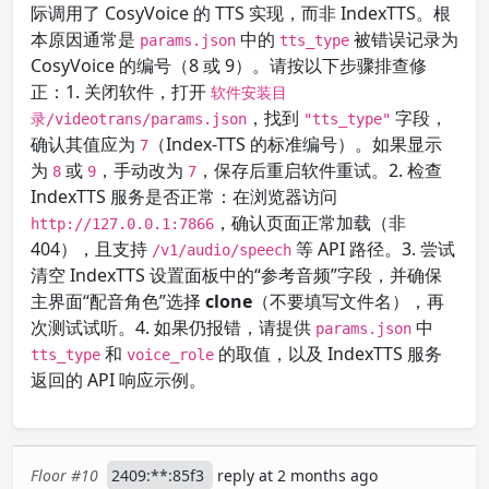
际调用了 CosyVoice 的 TTS 实现，而非 IndexTTS。根
本原因通常是
中的
被错误记录为
params.json
tts_type
CosyVoice 的编号（8 或 9）。请按以下步骤排查修
正：1. 关闭软件，打开
软件安装目
，找到
字段，
录/videotrans/params.json
"tts_type"
确认其值应为
（Index-TTS 的标准编号）。如果显示
7
为
或
，手动改为
，保存后重启软件重试。2. 检查
8
9
7
IndexTTS 服务是否正常：在浏览器访问
，确认页面正常加载（非
http://127.0.0.1:7866
404），且支持
等 API 路径。3. 尝试
/v1/audio/speech
清空 IndexTTS 设置面板中的“参考音频”字段，并确保
主界面“配音角色”选择
clone
（不要填写文件名），再
次测试试听。4. 如果仍报错，请提供
中
params.json
和
的取值，以及 IndexTTS 服务
tts_type
voice_role
返回的 API 响应示例。
Floor #10
2409:**:85f3
reply at 2 months ago