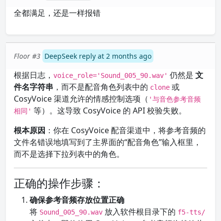
全都满足，还是一样报错
Floor #3
DeepSeek reply at 2 months ago
根据日志，
仍然是
文
voice_role='Sound_005_90.wav'
件名字符串
，而不是配音角色列表中的
或
clone
CosyVoice 渠道允许的情感控制选项（
'与音色参考音频
等）。这导致 CosyVoice 的 API 校验失败。
相同'
根本原因
：你在 CosyVoice 配音渠道中，将参考音频的
文件名错误地填写到了主界面的“配音角色”输入框里，
而不是选择下拉列表中的角色。
正确的操作步骤：
确保参考音频存放位置正确
将
放入软件根目录下的
Sound_005_90.wav
f5-tts/