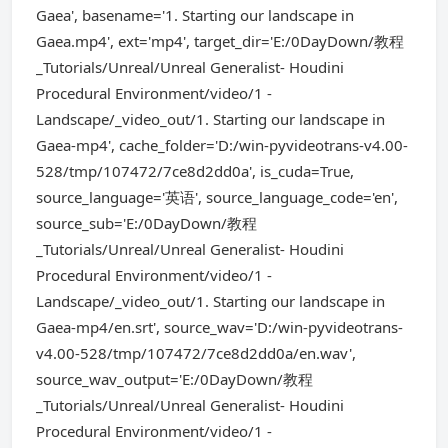
Gaea', basename='1. Starting our landscape in
Gaea.mp4', ext='mp4', target_dir='E:/0DayDown/教程
_Tutorials/Unreal/Unreal Generalist- Houdini
Procedural Environment/video/1 -
Landscape/_video_out/1. Starting our landscape in
Gaea-mp4', cache_folder='D:/win-pyvideotrans-v4.00-
528/tmp/107472/7ce8d2dd0a', is_cuda=True,
source_language='英语', source_language_code='en',
source_sub='E:/0DayDown/教程
_Tutorials/Unreal/Unreal Generalist- Houdini
Procedural Environment/video/1 -
Landscape/_video_out/1. Starting our landscape in
Gaea-mp4/en.srt', source_wav='D:/win-pyvideotrans-
v4.00-528/tmp/107472/7ce8d2dd0a/en.wav',
source_wav_output='E:/0DayDown/教程
_Tutorials/Unreal/Unreal Generalist- Houdini
Procedural Environment/video/1 -