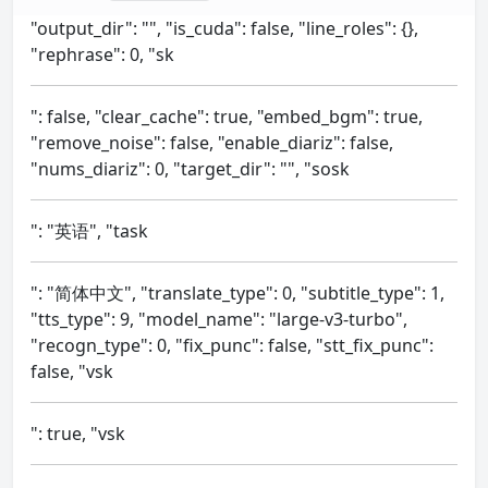
"output_dir": "", "is_cuda": false, "line_roles": {},
"rephrase": 0, "sk
": false, "clear_cache": true, "embed_bgm": true,
"remove_noise": false, "enable_diariz": false,
"nums_diariz": 0, "target_dir": "", "sosk
": "英语", "task
": "简体中文", "translate_type": 0, "subtitle_type": 1,
"tts_type": 9, "model_name": "large-v3-turbo",
"recogn_type": 0, "fix_punc": false, "stt_fix_punc":
false, "vsk
": true, "vsk