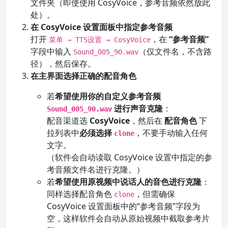
文件夹（即使使用 CosyVoice，参考音频依然放此
处）。
在 CosyVoice 设置面板中指定参考音频
打开
，在
“参考音频”
菜单 → TTS设置 → CosyVoice
字段中输入
（仅文件名，不含路
Sound_005_90.wav
径），然后保存。
在主界面选择正确的配音角色
若
希望使用你的自定义参考音频
进行声音克隆
：
Sound_005_90.wav
配音渠道选
CosyVoice
，然后在
配音角色
下
拉列表中
必须选择
，不要手动输入任何
clone
文字。
（软件会自动读取 CosyVoice 设置中指定的参
考音频文件名进行克隆。）
若
希望使用原视频中说话人的音色进行克隆
：
同样选择配音角色
，但需确保
clone
CosyVoice 设置面板中的“参考音频”字段为
空，这样软件会自动从原始视频中截取参考片