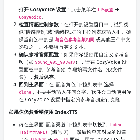
打开 CosyVoice 设置
：点击菜单栏
→
TTS设置
。
CosyVoice
检查情感控制参数
：在打开的设置窗口中，找到类
似“情感控制”或“情绪模式”的下拉列表或输入框。确
保当前选中的是
或其他三个中文
与音色参考音频相同
选项之一。
不要
填写英文文本。
确认参考音频配置
：如果你希望使用自定义参考音
频（如
），请在 CosyVoice 设
Sound_005_90.wav
置面板中的“参考音频”字段填写文件名（仅文件
名），
然后保存
。
回到主界面
：在“配音角色”下拉列表中
选择
，不要手动输入任何文字。软件会自动使用你
clone
在 CosyVoice 设置中指定的参考音频进行克隆。
如果你仍然希望使用 IndexTTS
：
请在主界面“配音渠道”下拉列表中切换到
Index-
（编号 7），然后检查其对应的设置
TTS(本地API)
（在
→
面板，因为 Index-TTS 与
TTS设置
F5-TTS