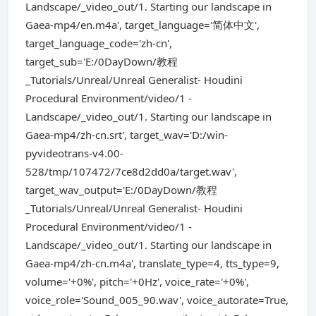
Landscape/_video_out/1. Starting our landscape in
Gaea-mp4/en.m4a', target_language='简体中文',
target_language_code='zh-cn',
target_sub='E:/0DayDown/教程
_Tutorials/Unreal/Unreal Generalist- Houdini
Procedural Environment/video/1 -
Landscape/_video_out/1. Starting our landscape in
Gaea-mp4/zh-cn.srt', target_wav='D:/win-
pyvideotrans-v4.00-
528/tmp/107472/7ce8d2dd0a/target.wav',
target_wav_output='E:/0DayDown/教程
_Tutorials/Unreal/Unreal Generalist- Houdini
Procedural Environment/video/1 -
Landscape/_video_out/1. Starting our landscape in
Gaea-mp4/zh-cn.m4a', translate_type=4, tts_type=9,
volume='+0%', pitch='+0Hz', voice_rate='+0%',
voice_role='Sound_005_90.wav', voice_autorate=True,