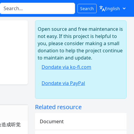
Search
Open source and free maintenance is
not easy. If this project is helpful to
you, please consider making a small
donation to help the project continue
to maintain and update.
Dondate via ko-fi.com
Dondate via PayPal
Related resource
Document
会造成听觉