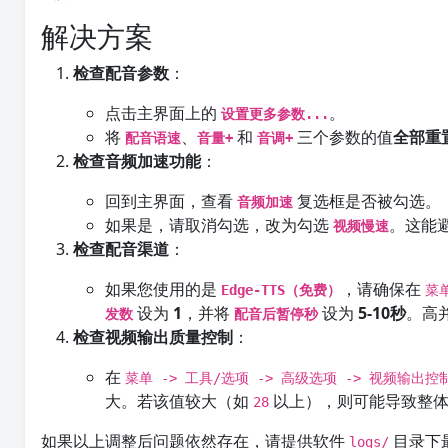
解决方案
检查配音参数
：
点击主界面上的
。
设置更多参数...
将
、
和
三个参数的值
全部重
配音语速
音量+
音调+
检查音频加速功能
：
回到主界面，查看
复选框是否被勾选。
音频加速
如果是，请取消勾选，改为勾选
。这能
视频慢速
检查配音渠道
：
如果您使用的是
，请确保在
Edge-TTS（免费）
菜
设为
1
，并将
设为
5-10秒
。高
发数
配音后暂停秒
检查视频输出质量控制
：
在
菜单 -> 工具/选项 -> 高级选项 -> 视频输出控
大。若该值较大（如
以上），则可能导致整体
28
如果以上调整后问题依然存在，请提供软件
目录下
logs/