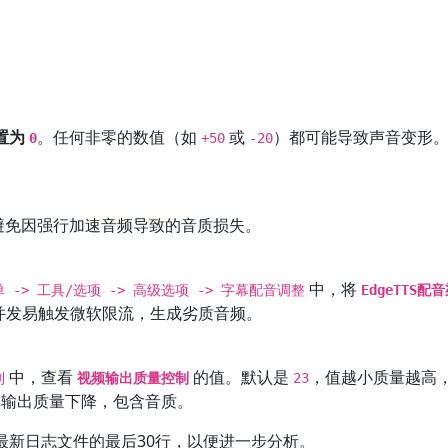
置为
。任何非零的数值（如
或
）都可能导致声音变形
0
+50
-20
避免因强行加速音频导致的音质损失。
中，将
单 -> 工具/选项 -> 高级选项 -> 字幕配音调整
EdgeTTS
并发易触发微软限流，生成劣质音频。
中，查看
的值。默认是
，值越小质量越高
制
视频输出质量控制
23
输出质量下降，包含音质。
最新日志文件的最后30行，以便进一步分析。