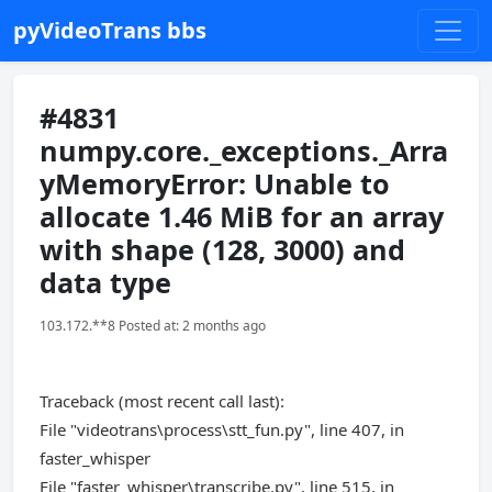
pyVideoTrans bbs
#4831
numpy.core._exceptions._Arra
yMemoryError: Unable to
allocate 1.46 MiB for an array
with shape (128, 3000) and
data type
103.172.**8 Posted at: 2 months ago
Traceback (most recent call last):
File "videotrans\process\stt_fun.py", line 407, in
faster_whisper
File "faster_whisper\transcribe.py", line 515, in