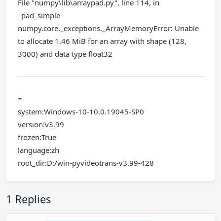
File "numpy\lib\arraypad.py", line 114, in
_pad_simple
numpy.core._exceptions._ArrayMemoryError: Unable
to allocate 1.46 MiB for an array with shape (128,
3000) and data type float32
=
system:Windows-10-10.0.19045-SP0
version:v3.99
frozen:True
language:zh
root_dir:D:/win-pyvideotrans-v3.99-428
1 Replies