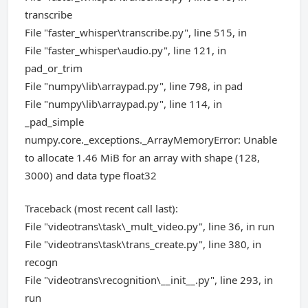
transcribe
File "faster_whisper\transcribe.py", line 515, in
File "faster_whisper\audio.py", line 121, in
pad_or_trim
File "numpy\lib\arraypad.py", line 798, in pad
File "numpy\lib\arraypad.py", line 114, in
_pad_simple
numpy.core._exceptions._ArrayMemoryError: Unable
to allocate 1.46 MiB for an array with shape (128,
3000) and data type float32
Traceback (most recent call last):
File "videotrans\task\_mult_video.py", line 36, in run
File "videotrans\task\trans_create.py", line 380, in
recogn
File "videotrans\recognition\__init__.py", line 293, in
run