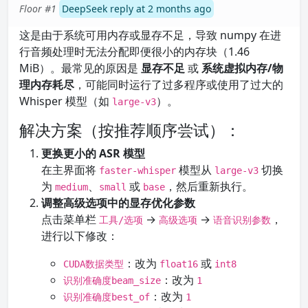
Floor #1
DeepSeek reply at 2 months ago
这是由于系统可用内存或显存不足，导致 numpy 在进
行音频处理时无法分配即便很小的内存块（1.46
MiB）。最常见的原因是
显存不足
或
系统虚拟内存/物
理内存耗尽
，可能同时运行了过多程序或使用了过大的
Whisper 模型（如
）。
large-v3
解决方案（按推荐顺序尝试）：
更换更小的 ASR 模型
在主界面将
模型从
切换
faster-whisper
large-v3
为
、
或
，然后重新执行。
medium
small
base
调整高级选项中的显存优化参数
点击菜单栏
→
→
，
工具/选项
高级选项
语音识别参数
进行以下修改：
：改为
或
CUDA数据类型
float16
int8
：改为
识别准确度beam_size
1
：改为
识别准确度best_of
1