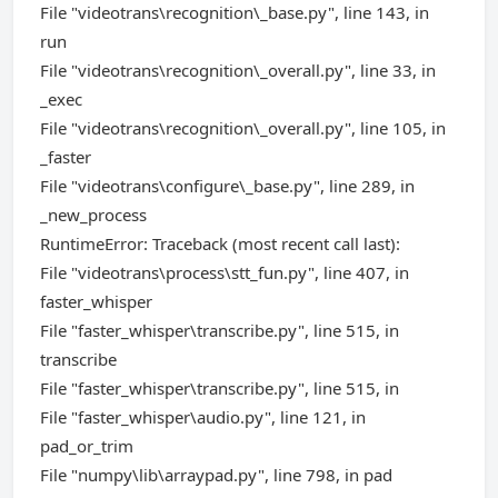
File "videotrans\recognition\_base.py", line 143, in
run
File "videotrans\recognition\_overall.py", line 33, in
_exec
File "videotrans\recognition\_overall.py", line 105, in
_faster
File "videotrans\configure\_base.py", line 289, in
_new_process
RuntimeError: Traceback (most recent call last):
File "videotrans\process\stt_fun.py", line 407, in
faster_whisper
File "faster_whisper\transcribe.py", line 515, in
transcribe
File "faster_whisper\transcribe.py", line 515, in
File "faster_whisper\audio.py", line 121, in
pad_or_trim
File "numpy\lib\arraypad.py", line 798, in pad