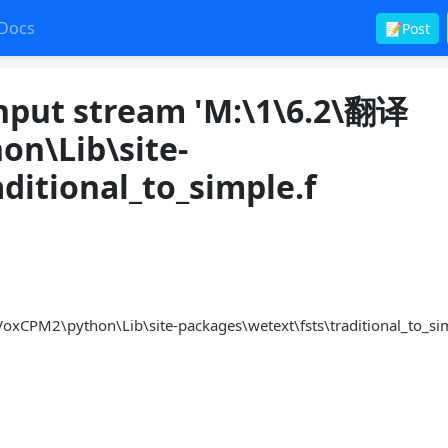
Docs
📝Post
input stream 'M:\1\6.2\翻译
n\Lib\site-
ditional_to_simple.f
xCPM2\python\Lib\site-packages\wetext\fsts\traditional_to_simp