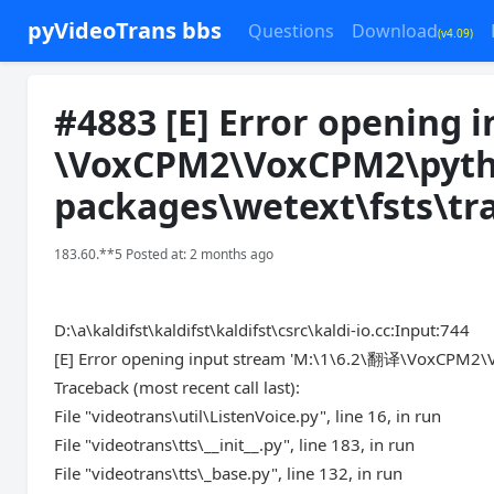
pyVideoTrans bbs
Questions
Download
(v4.09)
#4883 [E] Error opening 
\VoxCPM2\VoxCPM2\pytho
packages\wetext\fsts\tra
183.60.**5 Posted at: 2 months ago
D:\a\kaldifst\kaldifst\kaldifst\csrc\kaldi-io.cc:Input:744
[E] Error opening input stream 'M:\1\6.2\翻译\VoxCPM2\Vo
Traceback (most recent call last):
File "videotrans\util\ListenVoice.py", line 16, in run
File "videotrans\tts\__init__.py", line 183, in run
File "videotrans\tts\_base.py", line 132, in run