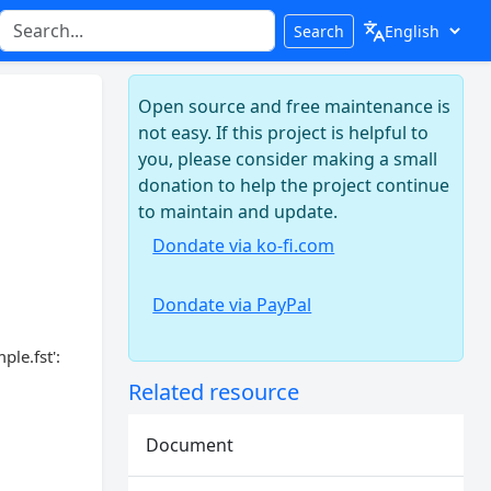
Search
Open source and free maintenance is
not easy. If this project is helpful to
you, please consider making a small
donation to help the project continue
to maintain and update.
Dondate via ko-fi.com
Dondate via PayPal
le.fst':
Related resource
Document