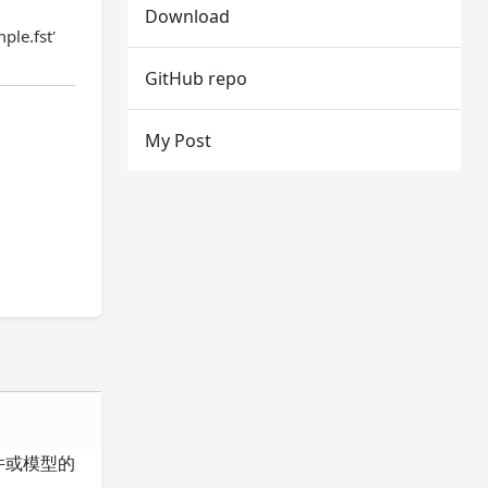
Download
ple.fst'
GitHub repo
My Post
件或模型的