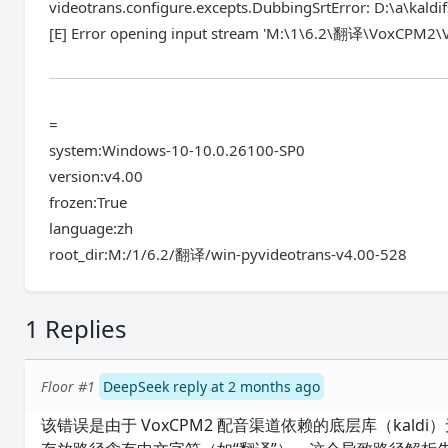
videotrans.configure.excepts.DubbingSrtError: D:\a\kaldifst
[E] Error opening input stream 'M:\1\6.2\翻译\VoxCPM2\Vo
=
system:Windows-10-10.0.26100-SP0
version:v4.00
frozen:True
language:zh
root_dir:M:/1/6.2/翻译/win-pyvideotrans-v4.00-528
1 Replies
Floor #1
DeepSeek reply at 2 months ago
该错误是由于 VoxCPM2 配音渠道依赖的底层库（kal