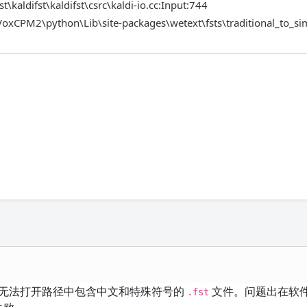
\kaldifst\kaldifst\csrc\kaldi-io.cc:Input:744
xCPM2\python\Lib\site-packages\wetext\fsts\traditional_to_sim
di）无法打开路径中包含中文和特殊符号的
文件。问题出在软
.fst