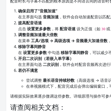
配音时长与字幕不匹配的根本原因是不同语言间的语音时
确保启用了“音频加速”
在主界面勾选
音频加速
，软件会自动加速配音以匹配
提高配音语速
点击
设置更多参数
，将
配音语速
设为正值（如
30
调整音频加速最大倍数
在菜单
工具/选项 → 高级选项 → 音频最大加速倍数
移除字幕间静音
在
设置更多参数
中勾选
移除字幕间静音
，可以减少
开启二次识别（若嵌入单字幕）
在主界面勾选
二次识别
，软件会对配音音频再次进行
若仍不满意
尝试调整
最长语音持续秒数
（高级选项 → 语
在单视频模式下，配音完成后会弹出编辑窗口，
请根据实际效果逐步微调这些参数。详细原理与操作可参
请查阅相关文档：