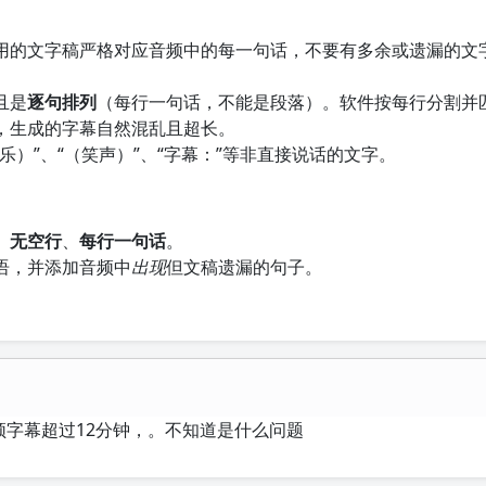
用的文字稿严格对应音频中的每一句话，不要有多余或遗漏的文
且是
逐句排列
（每行一句话，不能是段落）。软件按每行分割并
，生成的字幕自然混乱且超长。
乐）”、“（笑声）”、“字幕：”等非直接说话的文字。
、
无空行
、
每行一句话
。
语，并添加音频中
出现
但文稿遗漏的句子。
频字幕超过12分钟，。不知道是什么问题