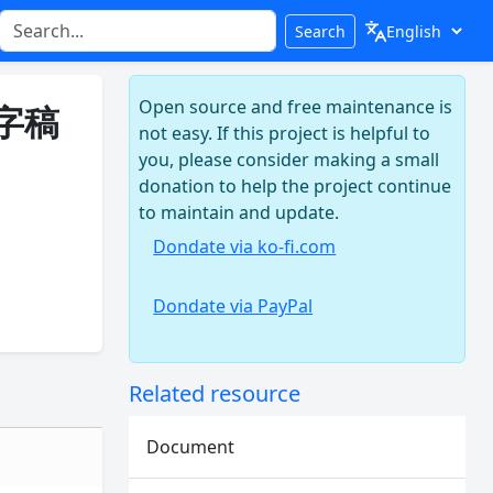
Search
Open source and free maintenance is
字稿
not easy. If this project is helpful to
you, please consider making a small
donation to help the project continue
to maintain and update.
Dondate via ko-fi.com
Dondate via PayPal
Related resource
Document