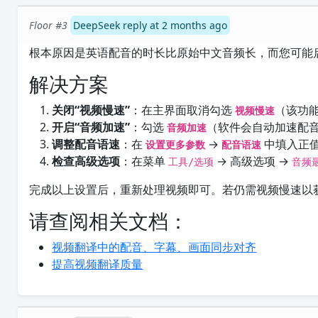
Floor #3
DeepSeek reply at 2 months ago
根本原因是英语配音的时长比原始中文音频长，而您可能启
解决方案
关闭“视频慢速”
：在主界面取消勾选
（该功
视频慢速
开启“音频加速”
：勾选
（软件会自动加速配
音频加速
调整配音语速
：在
→
中填入正
设置更多参数
配音语速
检查高级选项
：在菜单
→ 高级选项 →
工具/选项
音频
完成以上设置后，重新处理视频即可。若仍需视频慢速以
请查阅相关文档：
视频翻译中的配音、字幕、画面同步对齐
提高视频翻译质量