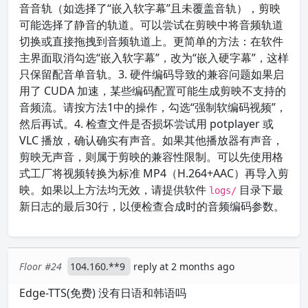
音音轨（如选择了“嵌入软字幕”且未覆盖音轨），剪映
可能选择了静音的轨道。可以尝试在剪映中将音频轨道
切换或直接拖拽到音频轨道上。更简单的方法：在软件
主界面取消勾选“嵌入软字幕”，改为“嵌入硬字幕”，这样
只保留配音单音轨。3. 硬件编码导致的兼容问题如果启
用了 CUDA 加速，某些编码配置可能生成剪映不支持的
音频流。请按方法1中的操作，勾选“强制软编码视频”，
然后再试。4. 检查文件是否损坏尝试用 potplayer 或
VLC 播放，确认确实有声音。如果其他播放器有声音，
剪映无声音，则属于剪映的兼容性限制。可以先使用格
式工厂将视频转换为标准 MP4（H.264+AAC）再导入剪
映。如果以上方法均无效，请提供软件
目录下最
logs/
新日志的最后30行，以便检查合成时的音频编码参数。
Floor #24
104.160.**9
reply at 2 months ago
Edge-TTS(免费) 没有日语和韩语吗