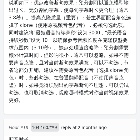
说明如下：优点改善断句效果：预分割可以避免模型输
出过长、无分割的字幕，使每句字幕时长更合理（通常
3-8秒）。提高克隆质量（重要）：若主界面配音角色选
择了 clone（使用原视频音色配音），必须勾选此项。
同时建议将“最短语音持续毫秒”设为 3000，“最长语音
持续秒数”设为 10，以确保参考音频长度在克隆模型要
求范围内（3-10秒）。缺点处理速度略降：预分割需要
额外计算时间，但影响很小，通常可以忽略。如果不需
要声音克隆，且对当前断句效果满意，可以不勾选，节
省这部分开销。建议在需要原音色配音（选择 clone 角
色）时，务必勾选。在普通翻译配音（不使用声音克
隆）时，如果觉得识别出的字幕断句不理想，可以尝试
勾选。也可取消勾选，观察哪种模式对你当前视频效果
更好。
Floor #18
104.160.**9
reply at 2 months ago
配音时长