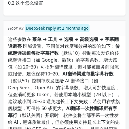
0.2 这个怎么设置
Floor #9
DeepSeek reply at 2 months ago
这些参数在
菜单 → 工具 → 选项 → 高级选项 → 字幕翻
译调整
区域设置。不同值对速度和效果的影响如下：
传
统翻译渠道每批字幕行数
（默认10）控制每次发送给传
统翻译接口（如 Google、微软）的字幕条数。增大该
值（如 20~30）可提升翻译速度，但可能被服务商限流
或报错。建议保持10~20。
AI翻译渠道每批字幕行数
（默认50）控制每次发送给 AI 翻译接口（如
DeepSeek、OpenAI）的字幕条数。增大可加快速度，
但会消耗更多 token。若使用本地小模型（7B 以下），
建议减小到 20~30 避免超长上下文失败；若使用在线旗
舰模型，可保持 50 或更大。
AI翻译一次性翻译所有字
幕行
（默认关闭）开启时，软件会将全部字幕一次性发
给 AI，翻译质量最佳，但必须使用支持超长上下文的先