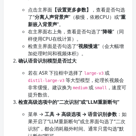
点击主界面
【设置更多参数】
，查看是否勾选
了“
分离人声背景声
”（极慢，依赖CPU）或“
重
新嵌入背景声
”。
在主界面右上角，查看是否勾选了“
降噪
”（同
样使用CPU在线计算）。
检查主界面是否勾选了“
视频慢速
”（会大幅增
加处理时间和视频体积）。
确认语音识别模型是否过大
若在 ASR 下拉框中选择了
或
large-v3
等大型模型，处理长视频会
distil-large-v3
非常缓慢。建议换为
或
，速度可
medium
small
提升数倍。
检查高级选项中的“二次识别”或“LLM重新断句”
菜单 →
工具 → 高级选项 → 语音识别参数
：如
果开启了“LLM重新断句”或主界面勾选了“二次
识别”，都会消耗额外时间。通常只需勾选“默