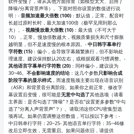
软件变慢了，请从其他方面排查（如模型太大、启用了
降噪/分离背景声等）。下面对照你设置的数值进行说
明：-
音频加速最大倍数 (100)
：默认值，正常。配音时
长超过原时长时，最大加速100倍（极罕见用到那么
大）。-
视频慢放最大倍数 (10)
：最大值（不可大于
10），正常。慢放倍数越大，视频质量损失和尺寸膨胀
越明显，但不是速度慢的根本原因。-
中日韩字幕单行
字符数 (15)
：偏小，会导致字幕频繁换行，但不影响处
理速度。建议保持默认20左右，或根据观看习惯调整。-
其他语言字幕单行字符数 (20)
：同样偏小，建议设为
30~46。
不会影响速度的结论
：这几个参数
只影响合成
阶段字幕的显示样式
，而速度瓶颈主要出现在语音识别
（ASR）和背景音分离阶段。如果你之前正常、修改字
幕设置后变慢，很可能是
无意中勾选了
其他选项（请看
主界面：是否勾选了“降噪”？是否在“设置更多参数”中勾
选了“分离人声背景声”？）。请取消这些CPU密集型选
项再试。如果仍需调整这些数值，可以按以下参考：-
中日韩单行字符：20~25- 其他语言单行字符：35~46修
改后立即生效，无需重启。如果问题依旧，请提供