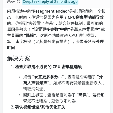
Floor #1
DeepSeek reply at 2 months ago
问题描述中的“Resegment:ended”是处理阶段的一个状
态，长时间卡住通常是因为启用了
CPU密集型功能
导致
的。你提到“去设置了字幕”，结合软件机制，最可能的
原因是勾选了
“设置更多参数”中的“分离人声背景声”
或
主界面的
“降噪”
。这两个功能依赖 CPU 进行模型计
算，速度极慢（尤其是分离背景声），会显著延长处理
时间。
解决方案
检查并取消不必要的 CPU 密集型选项
点击
“设置更多参数…”
，查看是否勾选了
“分
离人声背景声”
。如果不需要背景音重新嵌入，
请取消勾选。
回到主界面，查看是否勾选了
“降噪”
。若视频
背景不太嘈杂，建议取消勾选。
确认视频慢速/其他优化开关