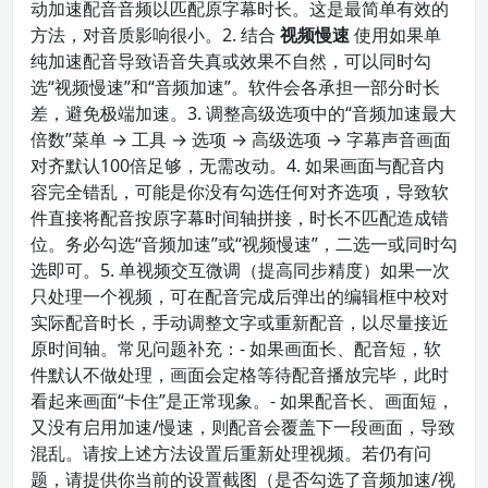
动加速配音音频以匹配原字幕时长。这是最简单有效的
方法，对音质影响很小。2. 结合
视频慢速
使用如果单
纯加速配音导致语音失真或效果不自然，可以同时勾
选“视频慢速”和“音频加速”。软件会各承担一部分时长
差，避免极端加速。3. 调整高级选项中的“音频加速最大
倍数”菜单 → 工具 → 选项 → 高级选项 → 字幕声音画面
对齐默认100倍足够，无需改动。4. 如果画面与配音内
容完全错乱，可能是你没有勾选任何对齐选项，导致软
件直接将配音按原字幕时间轴拼接，时长不匹配造成错
位。务必勾选“音频加速”或“视频慢速”，二选一或同时勾
选即可。5. 单视频交互微调（提高同步精度）如果一次
只处理一个视频，可在配音完成后弹出的编辑框中校对
实际配音时长，手动调整文字或重新配音，以尽量接近
原时间轴。常见问题补充：- 如果画面长、配音短，软
件默认不做处理，画面会定格等待配音播放完毕，此时
看起来画面“卡住”是正常现象。- 如果配音长、画面短，
又没有启用加速/慢速，则配音会覆盖下一段画面，导致
混乱。请按上述方法设置后重新处理视频。若仍有问
题，请提供你当前的设置截图（是否勾选了音频加速/视