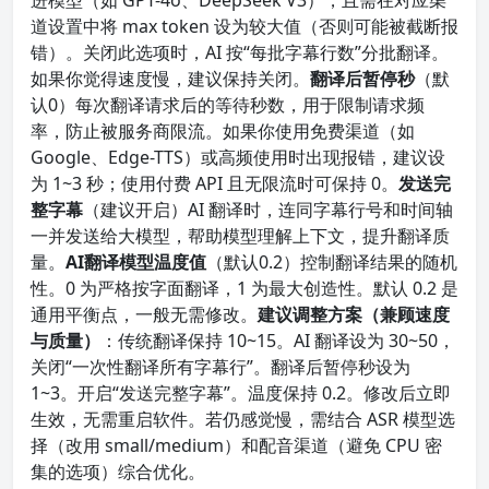
进模型（如 GPT-4o、DeepSeek V3），且需在对应渠
道设置中将 max token 设为较大值（否则可能被截断报
错）。关闭此选项时，AI 按“每批字幕行数”分批翻译。
如果你觉得速度慢，建议保持关闭。
翻译后暂停秒
（默
认0）每次翻译请求后的等待秒数，用于限制请求频
率，防止被服务商限流。如果你使用免费渠道（如
Google、Edge-TTS）或高频使用时出现报错，建议设
为 1~3 秒；使用付费 API 且无限流时可保持 0。
发送完
整字幕
（建议开启）AI 翻译时，连同字幕行号和时间轴
一并发送给大模型，帮助模型理解上下文，提升翻译质
量。
AI翻译模型温度值
（默认0.2）控制翻译结果的随机
性。0 为严格按字面翻译，1 为最大创造性。默认 0.2 是
通用平衡点，一般无需修改。
建议调整方案（兼顾速度
与质量）
：传统翻译保持 10~15。AI 翻译设为 30~50，
关闭“一次性翻译所有字幕行”。翻译后暂停秒设为
1~3。开启“发送完整字幕”。温度保持 0.2。修改后立即
生效，无需重启软件。若仍感觉慢，需结合 ASR 模型选
择（改用 small/medium）和配音渠道（避免 CPU 密
集的选项）综合优化。