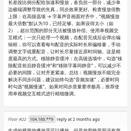
长差按比例分配给加速和慢放，各负担一部分，减少单
边极端调整导致的失真，同步效果更好。检查慢放倍数
上限：在高级选项 → 字幕声音画面对齐中，“视频慢放
最大倍数”默认为10，已经足够。如果设得太小（如
2），超出范围的部分无法被慢放补偿。使用单视频交
互模式：一次只处理一个视频，在配音完成后会弹出编
辑框，你可以查看每句配音的实际时长和偏移量，手动
调整文字或重配音，让时长尽量接近原时间轴。这是精
度最高的方式。移除静音缓冲：在高级选项中，勾选“移
除配音前后静音缓冲”和“移除字幕间静音”，可以减少不
必要的间隙，让对齐更紧凑。总结：视频慢放不能完全
解决不同步问题，建议始终勾选“音频加速”，必要时同
时勾选“视频慢速”。如果对同步质量要求极高，推荐使
用单视频交互模式进行精细微调。
Floor #22
104.160.**9
reply at 2 months ago
生成的视频放播放器可以播放。但是放剪映里面没有声