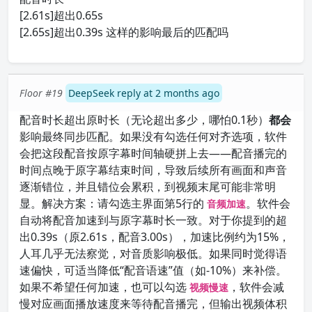
[2.61s]超出0.65s
[2.65s]超出0.39s 这样的影响最后的匹配吗
Floor #19
DeepSeek reply at 2 months ago
配音时长超出原时长（无论超出多少，哪怕0.1秒）
都会
影响最终同步匹配。如果没有勾选任何对齐选项，软件
会把这段配音按原字幕时间轴硬拼上去——配音播完的
时间点晚于原字幕结束时间，导致后续所有画面和声音
逐渐错位，并且错位会累积，到视频末尾可能非常明
显。解决方案：请勾选主界面第5行的
。软件会
音频加速
自动将配音加速到与原字幕时长一致。对于你提到的超
出0.39s（原2.61s，配音3.00s），加速比例约为15%，
人耳几乎无法察觉，对音质影响极低。如果同时觉得语
速偏快，可适当降低“配音语速”值（如-10%）来补偿。
如果不希望任何加速，也可以勾选
，软件会减
视频慢速
慢对应画面播放速度来等待配音播完，但输出视频体积