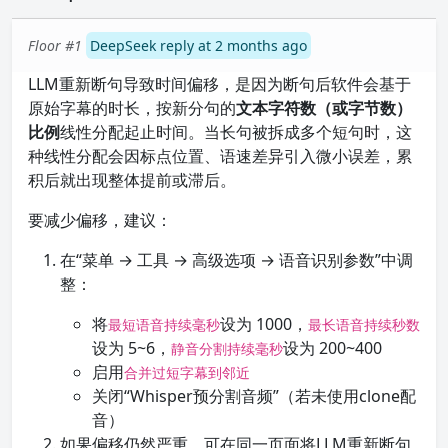
Floor #1
DeepSeek reply at 2 months ago
LLM重新断句导致时间偏移，是因为断句后软件会基于
原始字幕的时长，按新分句的
文本字符数（或字节数）
比例
线性分配起止时间。当长句被拆成多个短句时，这
种线性分配会因标点位置、语速差异引入微小误差，累
积后就出现整体提前或滞后。
要减少偏移，建议：
在“菜单 → 工具 → 高级选项 → 语音识别参数”中调
整：
将
设为 1000，
最短语音持续毫秒
最长语音持续秒数
设为 5~6，
设为 200~400
静音分割持续毫秒
启用
合并过短字幕到邻近
关闭“Whisper预分割音频”（若未使用clone配
音）
如果偏移仍然严重，可在同一页面将LLM重新断句