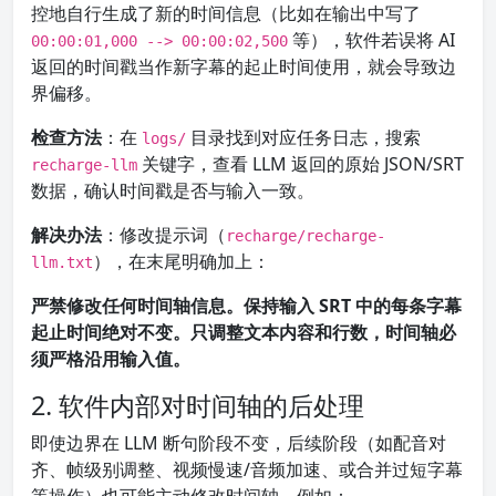
控地自行生成了新的时间信息（比如在输出中写了
等），软件若误将 AI
00:00:01,000 --> 00:00:02,500
返回的时间戳当作新字幕的起止时间使用，就会导致边
界偏移。
检查方法
：在
目录找到对应任务日志，搜索
logs/
关键字，查看 LLM 返回的原始 JSON/SRT
recharge-llm
数据，确认时间戳是否与输入一致。
解决办法
：修改提示词（
recharge/recharge-
），在末尾明确加上：
llm.txt
严禁修改任何时间轴信息。保持输入 SRT 中的每条字幕
起止时间绝对不变。只调整文本内容和行数，时间轴必
须严格沿用输入值。
2. 软件内部对时间轴的后处理
即使边界在 LLM 断句阶段不变，后续阶段（如配音对
齐、帧级别调整、视频慢速/音频加速、或合并过短字幕