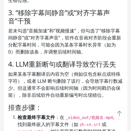
生错位感。
3. “移除字幕间静音”或“对齐字幕声
音”干预
若未勾选“音频加速”和“视频慢速”，但勾选了“移除字幕
间静音”或“对齐字幕声音”，软件在音画对齐阶段会重新
分配字幕时间，可能会因为某条字幕时长异常（如为
0）而删除该条，并调整后续时间轴。
4. LLM重新断句或翻译导致空行丢失
如果某条字幕翻译后内容为空（例如仅包含标点或特殊
字符），或者 LLM 断句删除了该行，会导致字幕行数减
少。但这通常不会影响后续时间轴（因为时间戳仍会保
留），除非后续软件自动重新编号时出现错位。
排查步骤：
↑
检查最终字幕文件
：在
下
_video_out/视频名-mp4/
找到最终嵌入的字幕文件（如
或
zh-cn.srt