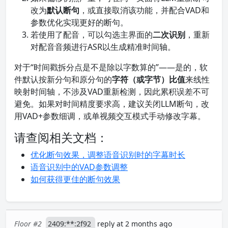
改为
默认断句
，或直接取消该功能，并配合VAD和
参数优化实现更好的断句。
若使用了配音，可以勾选主界面的
二次识别
，重新
对配音音频进行ASR以生成精准时间轴。
对于“时间戳拆分点是不是除以字数算的”——是的，软
件默认按新分句和原分句的
字符（或字节）比值
来线性
映射时间轴，不涉及VAD重新检测，因此累积误差不可
避免。如果对时间精度要求高，建议关闭LLM断句，改
用VAD+参数细调，或单视频交互模式手动修改字幕。
请查阅相关文档：
优化断句效果，调整语音识别时的字幕时长
语音识别中的VAD参数调整
如何获得更佳的断句效果
Floor #2
2409:**:2f92
reply at 2 months ago