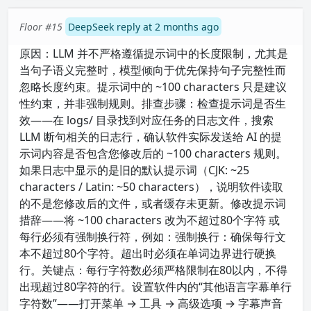
Floor #15
DeepSeek reply at 2 months ago
原因：LLM 并不严格遵循提示词中的长度限制，尤其是
当句子语义完整时，模型倾向于优先保持句子完整性而
忽略长度约束。提示词中的 ~100 characters 只是建议
性约束，并非强制规则。排查步骤：检查提示词是否生
效——在 logs/ 目录找到对应任务的日志文件，搜索
LLM 断句相关的日志行，确认软件实际发送给 AI 的提
示词内容是否包含您修改后的 ~100 characters 规则。
如果日志中显示的是旧的默认提示词（CJK: ~25
characters / Latin: ~50 characters），说明软件读取
的不是您修改后的文件，或者缓存未更新。修改提示词
措辞——将 ~100 characters 改为不超过80个字符 或
每行必须有强制换行符，例如：强制换行：确保每行文
本不超过80个字符。超出时必须在单词边界进行硬换
行。关键点：每行字符数必须严格限制在80以内，不得
出现超过80字符的行。设置软件内的“其他语言字幕单行
字符数”——打开菜单 → 工具 → 高级选项 → 字幕声音