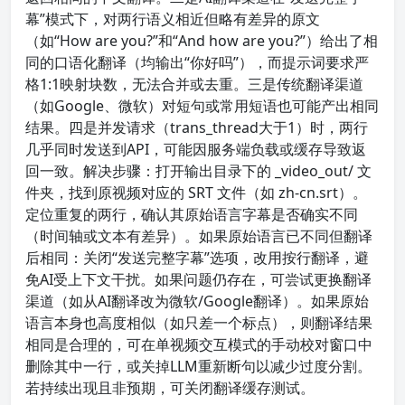
幕”模式下，对两行语义相近但略有差异的原文
（如“How are you?”和“And how are you?”）给出了相
同的口语化翻译（均输出“你好吗”），而提示词要求严
格1:1映射块数，无法合并或去重。三是传统翻译渠道
（如Google、微软）对短句或常用短语也可能产出相同
结果。四是并发请求（trans_thread大于1）时，两行
几乎同时发送到API，可能因服务端负载或缓存导致返
回一致。解决步骤：打开输出目录下的 _video_out/ 文
件夹，找到原视频对应的 SRT 文件（如 zh-cn.srt）。
定位重复的两行，确认其原始语言字幕是否确实不同
（时间轴或文本有差异）。如果原始语言已不同但翻译
后相同：关闭“发送完整字幕”选项，改用按行翻译，避
免AI受上下文干扰。如果问题仍存在，可尝试更换翻译
渠道（如从AI翻译改为微软/Google翻译）。如果原始
语言本身也高度相似（如只差一个标点），则翻译结果
相同是合理的，可在单视频交互模式的手动校对窗口中
删除其中一行，或关掉LLM重新断句以减少过度分割。
若持续出现且非预期，可关闭翻译缓存测试。