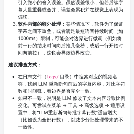
引入微小的舍入误差。虽然误差很小，但若后续字
幕大量重叠或合并，误差会累积并在视觉上表现为
偏移。
软件内部的额外处理
：某些情况下，软件为了保证
字幕之间不重叠，或者满足最短语音持续时间（如
1000ms）限制，可能会对边界进行微调（例如将
前一行的结束时间向后推几毫秒，或后一行开始时
间向前拉），这也会导致边界改变。
建议排查方式
：
在日志文件（
目录）中搜索对应的视频名
logs/
称，找到 LLM 重新断句前后的字幕内容，对比字符
数和时间戳，看边界是否完全一致。
如果不一致，说明是 LLM 修改了文本内容导致比例
变化。可尝试在菜单 → 工具 → 高级选项 → 通用设
置中，将“LLM重新断句每批字幕行数”适当增大
（比如设为全部行数），以减少分批处理带来的不
一致性。