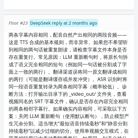
Floor #23
DeepSeek reply at 2 months ago
两条字幕内容相同，配音自然产出相同的两段音频——
这是 TTS 合成的基本规则，而非异常。如果您不希望听
到相同的两句话被重复朗读，请检查字幕文件本身是否
存在重复行。常见原因：LLM 重新断句时，将原长句拆
成了语义完全相同的短句（例如同一句话被分割成了字
面上一致的两行）。翻译渠道误将同一原文翻译成相同
的两行（可能是翻译缓存或并发冲突）。ASR 识别时将
同一段语音重复转录为两条相同字幕（概率较低）。诊
断方法：打开输出目录下的 _video_out/ 文件夹，查看
视频同名的 SRT 字幕文件，确认是否存在内容完全相同
的两条相邻字幕行。如果确实内容相同，可采取以下方
案：关闭 LLM 重新断句（使用默认断句），防止模型产
生冗余分割。适当增大“最短语音持续毫秒”和“静音分割
持续毫秒”以减少过细的切分。使用单视频交互模式，在