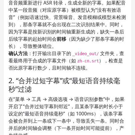
音音频重新进行 ASR 转录，生成全新的字幕。如果配音
中某一段音频（对应原字幕）被模型认为“没有有效语
音”（例如语速过快、背景噪音、发音模糊或模型未检测
到），那条字幕就不会出现在二次识别结果中。同时，
因为字幕是按新识别的时间轴重新生成的，缺失一条后
后续字幕的起始时间会
前移
（因为缺少了那条字幕的时
长），导致整体错位。
确认方法
：打开输出目录下的
文件夹，查
_video_out/
看最终用于合成的字幕文件（如
），检查是
zh-cn.srt
否比原字幕行数少，且时间轴不连续。
2. “合并过短字幕”或“最短语音持续毫
秒”过滤
在“菜单 → 工具 → 高级选项 → 语音识别参数”中，如果
开启了“合并过短字幕到邻近”，且某条字幕的时长小于
设定的“最短语音持续毫秒”（如 1000ms），该条字幕
会被合并到上一条或下一条中，导致丢失一条。同时合
并后的时间轴会调整（下一条开始时间可能提前），产