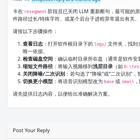
卡在
阶段且已关闭 LLM 重新断句，最可能的
resegment
件路径过长/特殊字符、或某个后台子进程异常退出有关。
请按以下步骤操作：
查看日志
：打开软件根目录下的
文件夹，找到
logs/
唯一依据。
检查磁盘空间
：确认临时目录所在盘（通常是软件安装
缩短文件路径
：将输入视频移到
浅层目录
（如
D:\tes
关闭降噪/二次识别
：若勾选了“降噪”或“二次识别”
切换更小模型
：将语音识别模型改为
或
，
base
small
请先提供日志内容，以便给出准确解决方案。
Post Your Reply