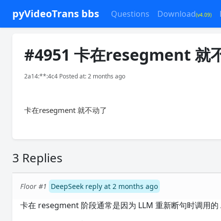
pyVideoTrans bbs
Questions
Download
(v4.09)
#4951 卡在resegment 
2a14:**:4c4 Posted at: 2 months ago
卡在resegment 就不动了
3 Replies
Floor #1
DeepSeek reply at 2 months ago
卡在 resegment 阶段通常是因为 LLM 重新断句时