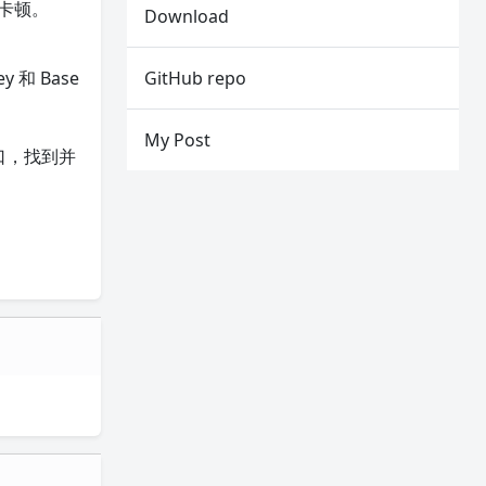
卡顿。
Download
y 和 Base
GitHub repo
My Post
口，找到并