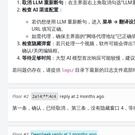
取消 LLM 重新断句
：在主界面右上角取消勾选“LL
检查 AI 渠道配置
：
若仍想使用 LLM 重新断句，进入
菜单 → 翻译设
URL 填写正确。
如需代理，确保主界面的“网络代理地址”已正确
检查隐藏弹窗
：若只处理一个视频，软件可能会弹出字幕
确认/关闭编辑框。
等待足够时间
：大型 AI 模型首次响应可能较慢，建议
若问题仍存在，请提供
目录下最新的日志文件底部约
logs/
Floor #2
2a14:**:4c4
reply at 2 months ago
第一条，确认，已经取消， 第三条，没有隐藏窗口 4，等
Floor #3
DeepSeek reply at 2 months ago