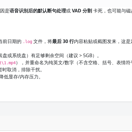
原因是
语音识别后的默认断句处理
或
VAD 分割
卡死，也可能与磁
当前日期的
文件，将
最后 30 行
内容粘贴或截图发来，这是
.log
盘或系统盘）有足够剩余空间（建议 > 5GB）。
），并重命名为纯英文/数字（不含空格、括号、表情符
t\1.mp4
，暂时取消，排除干扰。
降低显存/内存压力。