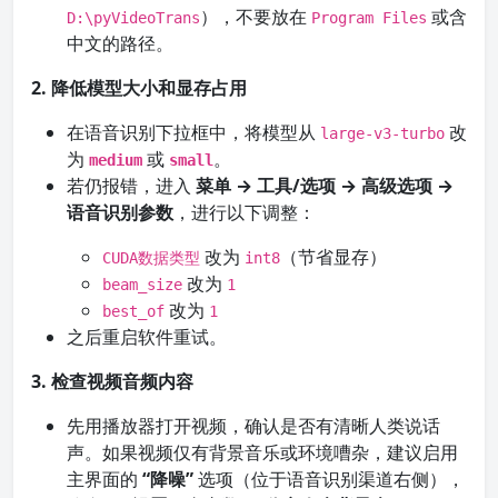
），不要放在
或含
D:\pyVideoTrans
Program Files
中文的路径。
2. 降低模型大小和显存占用
在语音识别下拉框中，将模型从
改
large-v3-turbo
为
或
。
medium
small
若仍报错，进入
菜单 → 工具/选项 → 高级选项 →
语音识别参数
，进行以下调整：
改为
（节省显存）
CUDA数据类型
int8
改为
beam_size
1
改为
best_of
1
之后重启软件重试。
3. 检查视频音频内容
先用播放器打开视频，确认是否有清晰人类说话
声。如果视频仅有背景音乐或环境嘈杂，建议启用
主界面的
“降噪”
选项（位于语音识别渠道右侧），