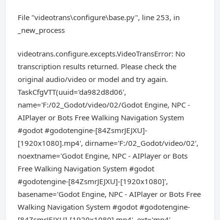
File "videotrans\configure\base.py", line 253, in
_new_process
videotrans.configure.excepts.VideoTransError: No
transcription results returned. Please check the
original audio/video or model and try again.
TaskCfgVTT(uuid='da982d8d06',
name='F:/02_Godot/video/02/Godot Engine, NPC -
AIPlayer or Bots Free Walking Navigation System
#godot #godotengine-[84ZsmrJEJXU]-
[1920x1080].mp4', dirname='F:/02_Godot/video/02',
noextname='Godot Engine, NPC - AIPlayer or Bots
Free Walking Navigation System #godot
#godotengine-[84ZsmrJEJXU]-[1920x1080]',
basename='Godot Engine, NPC - AIPlayer or Bots Free
Walking Navigation System #godot #godotengine-
[84ZsmrJEJXU]-[1920x1080].mp4', ext='mp4',