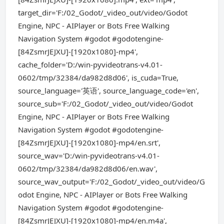
target_dir='F:/02_Godot/_video_out/video/Godot
Engine, NPC - AIPlayer or Bots Free Walking
Navigation System #godot #godotengine-
[84ZsmrJEJXU]-[1920x1080]-mp4',
cache_folder='D:/win-pyvideotrans-v4.01-
0602/tmp/32384/da982d8d06', is_cuda=True,
source_language='英语', source_language_code='en',
source_sub='F:/02_Godot/_video_out/video/Godot
Engine, NPC - AIPlayer or Bots Free Walking
Navigation System #godot #godotengine-
[84ZsmrJEJXU]-[1920x1080]-mp4/en.srt',
source_wav='D:/win-pyvideotrans-v4.01-
0602/tmp/32384/da982d8d06/en.wav',
source_wav_output='F:/02_Godot/_video_out/video/G
odot Engine, NPC - AIPlayer or Bots Free Walking
Navigation System #godot #godotengine-
[84ZsmrJEJXU]-[1920x1080]-mp4/en.m4a',