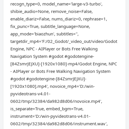
recogn_type=0, model_name='large-v3-turbo',
shibie_audio=None, remove_noise=False,
enable_diariz=False, nums_diariz=0, rephrase=1,
fix_punc=True, subtitle_language=None,
app_mode='biaozhun', subtitles='',
targetdir_mp4='F:/02_Godot/_video_out/video/Godot
Engine, NPC - AIPlayer or Bots Free Walking
Navigation System #godot #godotengine-
[84ZsmrJEJXU]-[1920x1080]-mp4/Godot Engine, NPC
- AIPlayer or Bots Free Walking Navigation System
#godot #godotengine-[84ZsmrJEJXU]-
[1920x1080].mp4', novoice_mp4='D:/win-
pyvideotrans-v4.01-
0602/tmp/32384/da982d8d06/novoice.mp4',
is_separate=True, embed_bgm=True,
instrument='D:/win-pyvideotrans-v4.01-
0602/tmp/32384/da982d8d06/instrument.wav',