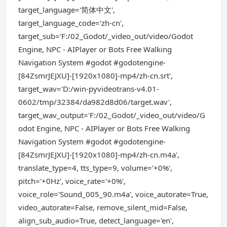
target_language='简体中文',
target_language_code='zh-cn',
target_sub='F:/02_Godot/_video_out/video/Godot
Engine, NPC - AIPlayer or Bots Free Walking
Navigation System #godot #godotengine-
[84ZsmrJEJXU]-[1920x1080]-mp4/zh-cn.srt',
target_wav='D:/win-pyvideotrans-v4.01-
0602/tmp/32384/da982d8d06/target.wav',
target_wav_output='F:/02_Godot/_video_out/video/G
odot Engine, NPC - AIPlayer or Bots Free Walking
Navigation System #godot #godotengine-
[84ZsmrJEJXU]-[1920x1080]-mp4/zh-cn.m4a',
translate_type=4, tts_type=9, volume='+0%',
pitch='+0Hz', voice_rate='+0%',
voice_role='Sound_005_90.m4a', voice_autorate=True,
video_autorate=False, remove_silent_mid=False,
align_sub_audio=True, detect_language='en',