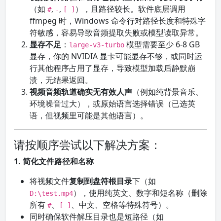
（如
,
,
），且路径较长。软件底层调用
#
-
[ ]
ffmpeg 时，Windows 命令行对路径长度和特殊字
符敏感，容易导致音频提取失败或模型读取异常。
显存不足
：
模型需要至少 6-8 GB
large-v3-turbo
显存，你的 NVIDIA 显卡可能显存不够，或同时运
行其他程序占用了显存，导致模型加载后静默崩
溃，无结果返回。
视频音频轨道确实无有效人声
（例如纯背景音乐、
环境噪音过大），或原始语言选择错误（已选英
语，但视频里可能是其他语言）。
请按顺序尝试以下解决方案：
1. 简化文件路径和名称
将视频文件
复制到盘符根目录
下（如
），使用纯英文、数字和短名称（删除
D:\test.mp4
所有
、
、中文、空格等特殊符号）。
#
[ ]
同时确保软件解压目录也是短路径（如