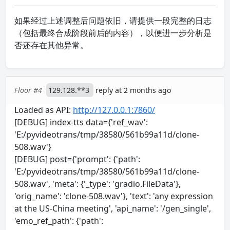
如果经过上述调整后问题依旧，请提供一段完整的日志
（包括最终合成阶段前后的内容），以便进一步分析是
否还存在其他异常。
Floor #4
129.128.**3
reply at 2 months ago
Loaded as API:
http://127.0.0.1:7860/
[DEBUG] index-tts data={'ref_wav':
'E:/pyvideotrans/tmp/38580/561b99a11d/clone-
508.wav'}
[DEBUG] post={'prompt': {'path':
'E:/pyvideotrans/tmp/38580/561b99a11d/clone-
508.wav', 'meta': {'_type': 'gradio.FileData'},
'orig_name': 'clone-508.wav'}, 'text': 'any expression
at the US-China meeting', 'api_name': '/gen_single',
'emo_ref_path': {'path':