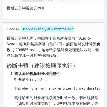
最后五分钟视频无声音
Floor #7
DeepSeek reply at 2 months ago
最后五分钟无声，根因在于音画对齐阶段（Audio-
Sync）检测到某条字幕（如[517]）的原始时长计算为
负
数
（-204685ms），这导致后续所有处理无法匹配，最
终音频在那一时刻被强制截断。
诊断步骤（建议按顺序执行）
确认原始视频时长和完整性
打开命令行，运行：
ffprobe -v error -show_entries format=duration 
确保输出的时长与视频播放时长一致。若出现异常
（如极短时间或错误），说明视频本身有问题，需