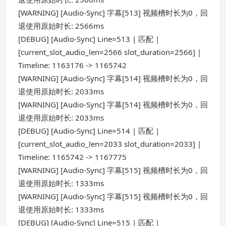
[WARNING] [Audio-Sync] 字幕[513] 视频槽时长为0，回
退使用原始时长: 2566ms
[DEBUG] [Audio-Sync] Line=513 | 匹配 |
[current_slot_audio_len=2566 slot_duration=2566] |
Timeline: 1163176 -> 1165742
[WARNING] [Audio-Sync] 字幕[514] 视频槽时长为0，回
退使用原始时长: 2033ms
[WARNING] [Audio-Sync] 字幕[514] 视频槽时长为0，回
退使用原始时长: 2033ms
[DEBUG] [Audio-Sync] Line=514 | 匹配 |
[current_slot_audio_len=2033 slot_duration=2033] |
Timeline: 1165742 -> 1167775
[WARNING] [Audio-Sync] 字幕[515] 视频槽时长为0，回
退使用原始时长: 1333ms
[WARNING] [Audio-Sync] 字幕[515] 视频槽时长为0，回
退使用原始时长: 1333ms
[DEBUG] [Audio-Sync] Line=515 | 匹配 |