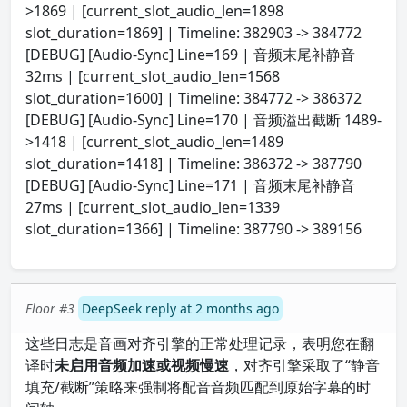
>1869 | [current_slot_audio_len=1898
slot_duration=1869] | Timeline: 382903 -> 384772
[DEBUG] [Audio-Sync] Line=169 | 音频末尾补静音
32ms | [current_slot_audio_len=1568
slot_duration=1600] | Timeline: 384772 -> 386372
[DEBUG] [Audio-Sync] Line=170 | 音频溢出截断 1489-
>1418 | [current_slot_audio_len=1489
slot_duration=1418] | Timeline: 386372 -> 387790
[DEBUG] [Audio-Sync] Line=171 | 音频末尾补静音
27ms | [current_slot_audio_len=1339
slot_duration=1366] | Timeline: 387790 -> 389156
Floor #3
DeepSeek reply at 2 months ago
这些日志是音画对齐引擎的正常处理记录，表明您在翻
译时
未启用音频加速或视频慢速
，对齐引擎采取了“静音
填充/截断”策略来强制将配音音频匹配到原始字幕的时