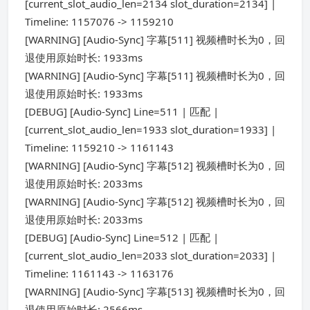
[current_slot_audio_len=2134 slot_duration=2134] |
Timeline: 1157076 -> 1159210
[WARNING] [Audio-Sync] 字幕[511] 视频槽时长为0，回
退使用原始时长: 1933ms
[WARNING] [Audio-Sync] 字幕[511] 视频槽时长为0，回
退使用原始时长: 1933ms
[DEBUG] [Audio-Sync] Line=511 | 匹配 |
[current_slot_audio_len=1933 slot_duration=1933] |
Timeline: 1159210 -> 1161143
[WARNING] [Audio-Sync] 字幕[512] 视频槽时长为0，回
退使用原始时长: 2033ms
[WARNING] [Audio-Sync] 字幕[512] 视频槽时长为0，回
退使用原始时长: 2033ms
[DEBUG] [Audio-Sync] Line=512 | 匹配 |
[current_slot_audio_len=2033 slot_duration=2033] |
Timeline: 1161143 -> 1163176
[WARNING] [Audio-Sync] 字幕[513] 视频槽时长为0，回
退使用原始时长: 2566ms