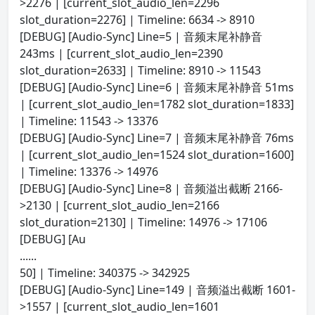
>2276 | [current_slot_audio_len=2296
slot_duration=2276] | Timeline: 6634 -> 8910
[DEBUG] [Audio-Sync] Line=5 | 音频末尾补静音
243ms | [current_slot_audio_len=2390
slot_duration=2633] | Timeline: 8910 -> 11543
[DEBUG] [Audio-Sync] Line=6 | 音频末尾补静音 51ms
| [current_slot_audio_len=1782 slot_duration=1833]
| Timeline: 11543 -> 13376
[DEBUG] [Audio-Sync] Line=7 | 音频末尾补静音 76ms
| [current_slot_audio_len=1524 slot_duration=1600]
| Timeline: 13376 -> 14976
[DEBUG] [Audio-Sync] Line=8 | 音频溢出截断 2166-
>2130 | [current_slot_audio_len=2166
slot_duration=2130] | Timeline: 14976 -> 17106
[DEBUG] [Au
......
50] | Timeline: 340375 -> 342925
[DEBUG] [Audio-Sync] Line=149 | 音频溢出截断 1601-
>1557 | [current_slot_audio_len=1601