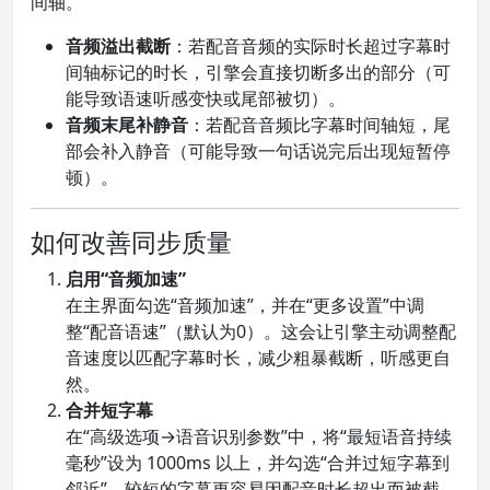
间轴。
音频溢出截断
：若配音音频的实际时长超过字幕时
间轴标记的时长，引擎会直接切断多出的部分（可
能导致语速听感变快或尾部被切）。
音频末尾补静音
：若配音音频比字幕时间轴短，尾
部会补入静音（可能导致一句话说完后出现短暂停
顿）。
如何改善同步质量
启用“音频加速”
在主界面勾选“音频加速”，并在“更多设置”中调
整“配音语速”（默认为0）。这会让引擎主动调整配
音速度以匹配字幕时长，减少粗暴截断，听感更自
然。
合并短字幕
在“高级选项→语音识别参数”中，将“最短语音持续
毫秒”设为 1000ms 以上，并勾选“合并过短字幕到
邻近”。较短的字幕更容易因配音时长超出而被截