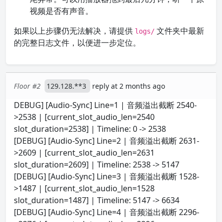
视频是否有声音。
如果以上步骤仍无法解决，请提供
文件夹中最新
logs/
的完整日志文件，以便进一步定位。
Floor #2
129.128.**3
reply at 2 months ago
DEBUG] [Audio-Sync] Line=1 | 音频溢出截断 2540-
>2538 | [current_slot_audio_len=2540
slot_duration=2538] | Timeline: 0 -> 2538
[DEBUG] [Audio-Sync] Line=2 | 音频溢出截断 2631-
>2609 | [current_slot_audio_len=2631
slot_duration=2609] | Timeline: 2538 -> 5147
[DEBUG] [Audio-Sync] Line=3 | 音频溢出截断 1528-
>1487 | [current_slot_audio_len=1528
slot_duration=1487] | Timeline: 5147 -> 6634
[DEBUG] [Audio-Sync] Line=4 | 音频溢出截断 2296-