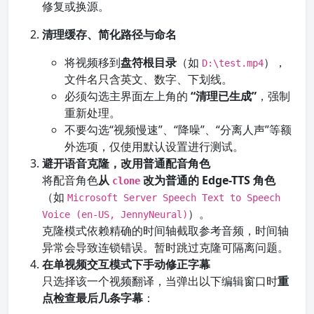
修复或换源。
清理缓存、简化路径与命名
将视频移到
盘符根目录
（如
），
D:\test.mp4
文件名只含英文、数字、下划线。
必须勾选主界面左上角的
“清理已生成”
，强制
重新处理。
不要勾选“视频慢速”、“降噪”、“分离人声”等额
外选项，仅使用默认设置进行测试。
避开语音克隆，改用普通配音角色
将配音角色
从
改为普通的 Edge-TTS 角色
clone
（如
Microsoft Server Speech Text to Speech
）。
Voice (en-US, JennyNeural)
克隆模式依赖精确的时间轴截取参考音频，时间轴
异常会导致连锁错误。暂时跳过克隆可隔离问题。
在单视频交互模式下手动修正字幕
只选择该一个视频翻译，当弹出以下编辑窗口时
重
点检查最后几条字幕
：