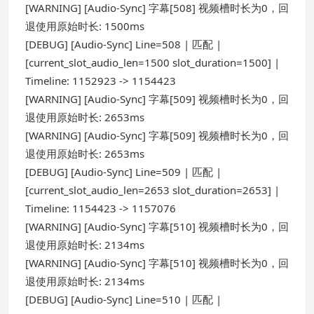
[WARNING] [Audio-Sync] 字幕[508] 视频槽时长为0，回
退使用原始时长: 1500ms
[DEBUG] [Audio-Sync] Line=508 | 匹配 |
[current_slot_audio_len=1500 slot_duration=1500] |
Timeline: 1152923 -> 1154423
[WARNING] [Audio-Sync] 字幕[509] 视频槽时长为0，回
退使用原始时长: 2653ms
[WARNING] [Audio-Sync] 字幕[509] 视频槽时长为0，回
退使用原始时长: 2653ms
[DEBUG] [Audio-Sync] Line=509 | 匹配 |
[current_slot_audio_len=2653 slot_duration=2653] |
Timeline: 1154423 -> 1157076
[WARNING] [Audio-Sync] 字幕[510] 视频槽时长为0，回
退使用原始时长: 2134ms
[WARNING] [Audio-Sync] 字幕[510] 视频槽时长为0，回
退使用原始时长: 2134ms
[DEBUG] [Audio-Sync] Line=510 | 匹配 |