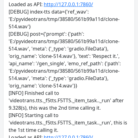
Loaded as API:
http://127.0.0.1:7860/
[DEBUG] index-tts data={'ref_wav':
'E:/pyvideotrans/tmp/38580/561b99a11d/clone-
514.wav'}
[DEBUG] post={'prompt': {'path':
'E:/pyvideotrans/tmp/38580/561b99a11d/clone-
514.wav', 'meta': {'_type': 'gradio.FileData'},
'orig_name': 'clone-514.wav'}, 'text': 'Respect it.',
'api_name': '/gen_single', 'emo_ref_path': {'path':
'E:/pyvideotrans/tmp/38580/561b99a11d/clone-
514.wav', 'meta': {'_type': 'gradio.FileData'},
'orig_name': 'clone-514.wav'}}
[INFO] Finished call to
'videotrans.tts._f5tts.F5TTS._item_task.._run' after
9.328(s), this was the 2nd time calling it.
[INFO] Starting call to
'videotrans.tts._f5tts.F5TTS._item_task.._run', this is
the 1st time calling it.
Loaded as API:
http://127.0.0.1:7860/