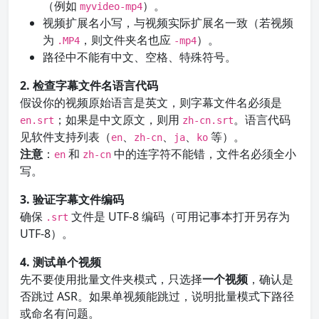
（例如
）。
myvideo-mp4
视频扩展名小写，与视频实际扩展名一致（若视频
为
，则文件夹名也应
）。
.MP4
-mp4
路径中不能有中文、空格、特殊符号。
2. 检查字幕文件名语言代码
假设你的视频原始语言是英文，则字幕文件名必须是
；如果是中文原文，则用
。语言代码
en.srt
zh-cn.srt
见软件支持列表（
、
、
、
等）。
en
zh-cn
ja
ko
注意
：
和
中的连字符不能错，文件名必须全小
en
zh-cn
写。
3. 验证字幕文件编码
确保
文件是 UTF-8 编码（可用记事本打开另存为
.srt
UTF-8）。
4. 测试单个视频
先不要使用批量文件夹模式，只选择
一个视频
，确认是
否跳过 ASR。如果单视频能跳过，说明批量模式下路径
或命名有问题。