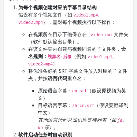
为每个视频创建对应的字幕目录结构
假设有多个视频文件（如
、
video1.mp4
），需对每个视频执行以下操作：
video2.mp4
在视频所在目录下确保存在
文件夹
_video_out
（软件默认输出目录）。
在该文件夹内创建与视频同名的子文件夹，
命
名规则：
（例如
、
视频名-后缀
video1-mp4
）。
video2-mp4
将你准备好的 SRT 字幕文件放入对应的子文件
夹，并按
语言代码
重命名：
原始语言字幕：
（假设原视频为英
en.srt
文）
目标语言字幕：
（假设要翻译到
zh-cn.srt
中文）
其他语言代码见知识库支持列表（如
、
ja
等）。
ko
软件启动任务时自动识别