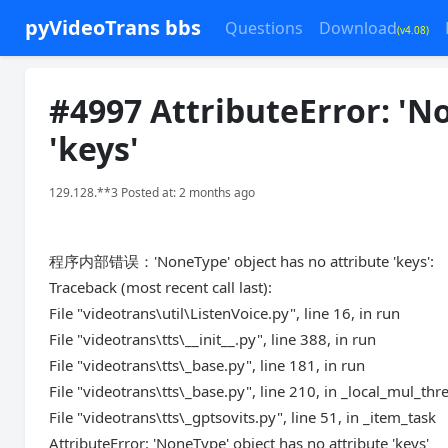
pyVideoTrans bbs
Questions
Download
(v4.08)
#4997 AttributeError: 'N
'keys'
129.128.**3 Posted at: 2 months ago
程序内部错误：'NoneType' object has no attribute 'keys':
Traceback (most recent call last):
File "videotrans\util\ListenVoice.py", line 16, in run
File "videotrans\tts\__init__.py", line 388, in run
File "videotrans\tts\_base.py", line 181, in run
File "videotrans\tts\_base.py", line 210, in _local_mul_thr
File "videotrans\tts\_gptsovits.py", line 51, in _item_task
AttributeError: 'NoneType' object has no attribute 'keys'