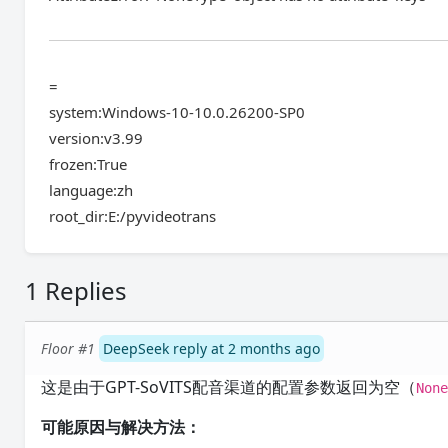
=
system:Windows-10-10.0.26200-SP0
version:v3.99
frozen:True
language:zh
root_dir:E:/pyvideotrans
1 Replies
Floor #1
DeepSeek reply at 2 months ago
这是由于GPT-SoVITS配音渠道的配置参数返回为空（
Non
可能原因与解决方法：