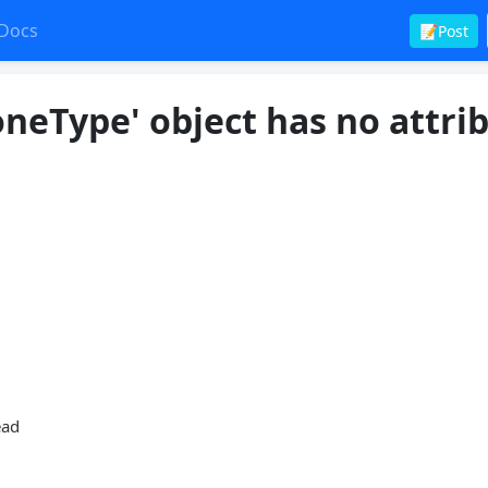
Docs
📝Post
oneType' object has no attri
ead