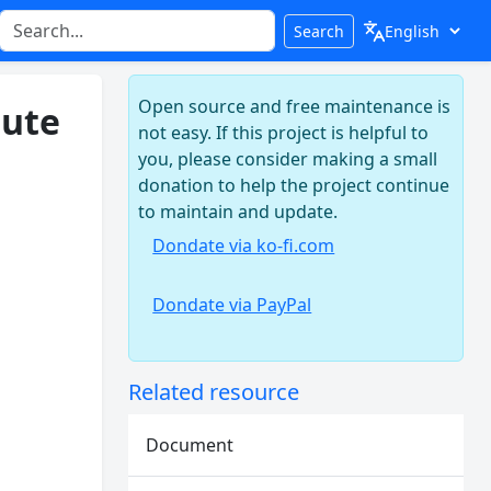
Search
Open source and free maintenance is
bute
not easy. If this project is helpful to
you, please consider making a small
donation to help the project continue
to maintain and update.
Dondate via ko-fi.com
Dondate via PayPal
Related resource
Document