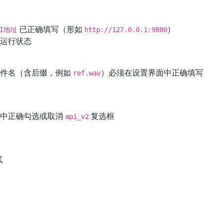
已正确填写（形如
）
PI地址
http://127.0.0.1:9880
持运行状态
，文件名（含后缀，例如
）必须在设置界面中正确填写
ref.wav
界面中正确勾选或取消
复选框
api_v2
试