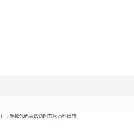
），导致代码尝试访问其
时出错。
e
keys