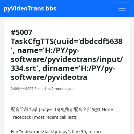
pyVideoTrans bbs
#5007
TaskCfgTTS(uuid='dbdcdf5638
', name='H:/PY/py-
software/pyvideotrans/input/
334.srt', dirname='H:/PY/py-
software/pyvideotra
2409:**:9937 Posted at: 2 months ago
配音阶段出错 [Edge-TTS(免费)] 配音全部失败 None
Traceback (most recent call last):
File "videotrans\task\job.py", line 35, in run