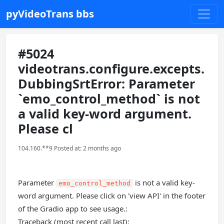
pyVideoTrans bbs
#5024
videotrans.configure.excepts.
DubbingSrtError: Parameter
`emo_control_method` is not
a valid key-word argument.
Please cl
104.160.**9 Posted at: 2 months ago
Parameter
is not a valid key-
emo_control_method
word argument. Please click on 'view API' in the footer
of the Gradio app to see usage.:
Traceback (most recent call last):