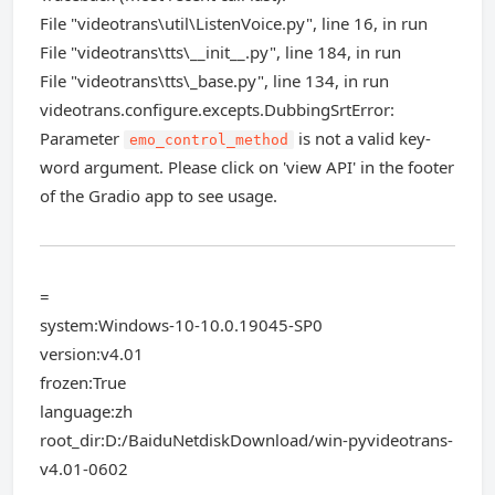
File "videotrans\util\ListenVoice.py", line 16, in run
File "videotrans\tts\__init__.py", line 184, in run
File "videotrans\tts\_base.py", line 134, in run
videotrans.configure.excepts.DubbingSrtError:
Parameter
is not a valid key-
emo_control_method
word argument. Please click on 'view API' in the footer
of the Gradio app to see usage.
=
system:Windows-10-10.0.19045-SP0
version:v4.01
frozen:True
language:zh
root_dir:D:/BaiduNetdiskDownload/win-pyvideotrans-
v4.01-0602