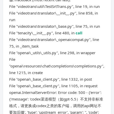
File "videotrans\util\TestSrtTrans.py", line 19, in run
File "videotrans\translator\__init__.py", line 858, in
run
File "videotrans\translator\_base.py", line 75, in run
File "tenacity\__init__.py", line 480, in
call
File "videotrans\translator\_openaicompat.py", line
75, in _item_task
File "openai\_utils\_utils.py", line 298, in wrapper
File
"openai\resources\chat\completions\completions.py",
line 1215, in create
File "openai\_base_client.py", line 1332, in post
File "openai\_base_client.py", line 1105, in request
openai.InternalServerError: Error code: 500 - {'error':
{'message': 'codex渠道模型（如gpt-5.5）不支持非标准
格式，请更换成codex之类的客户端，调用的api网址不
要加后缀', 'type': 'upstream_error', 'param': '', 'code':