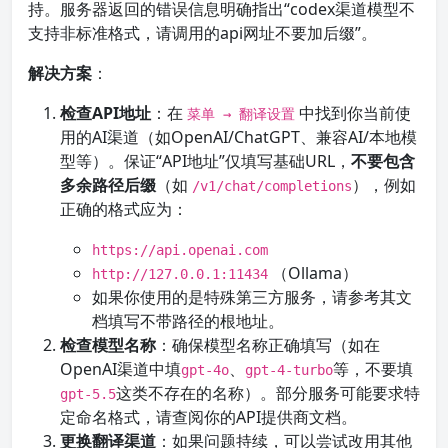
持。服务器返回的错误信息明确指出“codex渠道模型不
支持非标准格式，请调用的api网址不要加后缀”。
解决方案
：
检查API地址
：在
中找到你当前使
菜单 → 翻译设置
用的AI渠道（如OpenAI/ChatGPT、兼容AI/本地模
型等）。保证“API地址”仅填写基础URL，
不要包含
多余路径后缀
（如
），例如
/v1/chat/completions
正确的格式应为：
https://api.openai.com
（Ollama）
http://127.0.0.1:11434
如果你使用的是特殊第三方服务，请参考其文
档填写不带路径的根地址。
检查模型名称
：确保模型名称正确填写（如在
OpenAI渠道中填
、
等，不要填
gpt-4o
gpt-4-turbo
这类不存在的名称）。部分服务可能要求特
gpt-5.5
定命名格式，请查阅你的API提供商文档。
更换翻译渠道
：如果问题持续，可以尝试改用其他